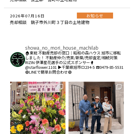
お知らせ
2026年07月16日
売却相談 銚子市外川町３丁目の土地建物
showa_no_mori_house_machilab
🏠東総 不動産売却の窓口｜昭和の森ハウス
旭市に移転
しました！
不動産仲介/売買/新築/売却査定/相続対策
RIZIN 伊澤星花選手の公式スポンサー🥊
@starflower.1101
▶︎千葉県旭市ロ234-5
☎️0479-85-5531
🟢LINEで簡単お問合わせ🟢