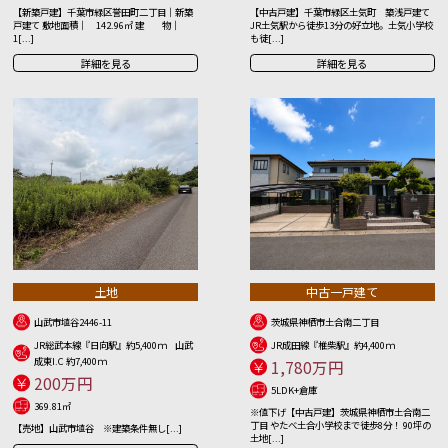
【新築戸建】千葉市緑区誉田町二丁目｜新築
【中古戸建】千葉市緑区土気町 築浅戸建て
戸建て 敷地面積｜ 142.96㎡ 建 物｜
JR土気駅から徒歩13分の好立地。土気小学校
1[...]
も徒[...]
詳細を見る
詳細を見る
土地
中古一戸建て
山武市埴谷2446-11
茨城県神栖市土合南二丁目
JR総武本線『日向駅』約5,400ｍ 山武
JR成田線『椎柴駅』約4,400ｍ
成東I.C 約7,400ｍ
1,780万円
200万円
5LDK+倉庫
369.81㎡
※値下げ【中古戸建】茨城県神栖市土合南二
丁目 やたべ土合小学校まで徒歩8分！ 90坪の
【売地】山武市埴谷 ※建築条件無し[...]
土地[...]