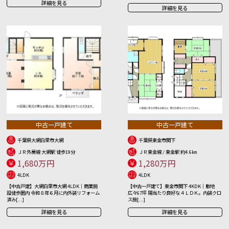
詳細を見る
詳細を見る
中古一戸建て
中古一戸建て
千葉県大網白里市大網
千葉県東金市関下
ＪＲ外房線 大網駅 徒歩19分
ＪＲ東金線 / 東金駅 約4.6㎞
1,680万円
1,280万円
4LDK
4LDK
【中古戸建】大網白里市大網 4LDK｜商業施
【中古一戸建て】東金市関下 4KDK｜敷地
設徒歩圏内 令和８年６月に内外装リフォーム
広々67坪 陽当たり良好な４ＬＤＫ。内装クロ
済み[...]
ス施[...]
詳細を見る
詳細を見る