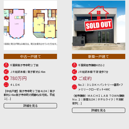
中古一戸建て
新築一戸建て
千葉県銚子市幸町２丁目
千葉県旭市鎌数4352-2
ＪＲ総武本線 / 銚子駅 約2.4㎞
JＲ総武本線 干潟 徒歩7分
780万円
ご成約
４ＬＤＫ
No.2：３ＬＤＫ＋パントリー+書斎+フ
ァミリークローゼット+WIC
【中古戸建】銚子市幸町２丁目 4LDK｜銚子
駅約2.4㎞ 銚子市幸町の閑静な住宅街。平成
〈旭市鎌数〉ＭＡＣＨＩＬＡＢ ＴＯＷＮ鎌数
１[...]
Ｎｏ.２｜新築3LDK｜ホテルライク｜干潟駅
徒歩[...]
詳細を見る
詳細を見る