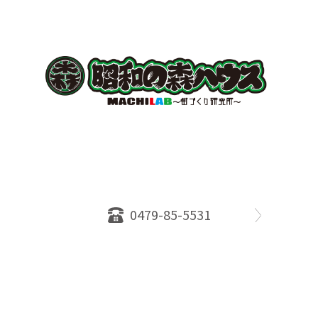
〒289-2516
千葉県旭市ロ234番地５
千葉県知事免許（１）第18335号
営業時間：10：00～18：00
定休日：水曜日
0479-85-5531
物件情報
売却相談
会社概要
スタッフ
店舗案内
SDGs efforts
PrivacyPolicy
© 2026 株式会社昭和の森ハウス