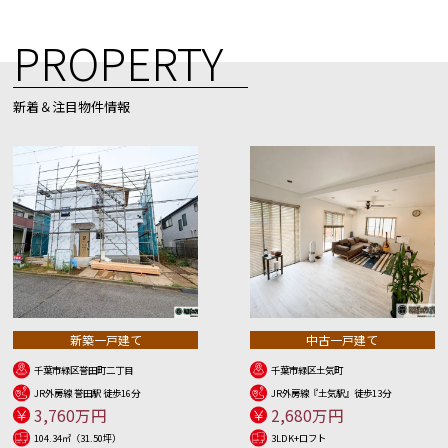
PROPERTY
新着＆注目物件情報
新築一戸建て
中古一戸建て
千葉市緑区誉田町二丁目
千葉市緑区土気町
JR外房線 誉田駅 徒歩16分
JR外房線『土気駅』徒歩13分
3,760万円
2,680万円
104.34㎡（31.50坪）
3LDK+ロフト