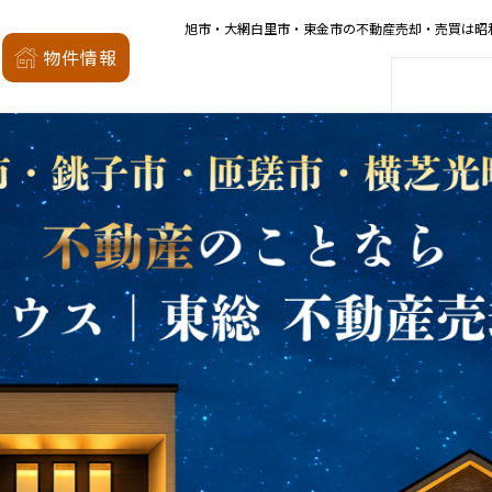
旭市・大網白里市・東金市の不動産売却・売買は昭
昭和の森
物件情報
家
会社概要
店舗案内
モデルハウス
厳