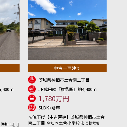
中古一戸建て
茨城県神栖市土合南二丁目
,400ｍ
JR成田線『椎柴駅』約4,400ｍ
1,780万円
5LDK+倉庫
※値下げ【中古戸建】茨城県神栖市土合
南二丁目 やたべ土合小学校まで徒歩8
し[...]