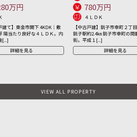
280万円
780万円
K
４ＬＤＫ
建て】東金市関下 4KDK｜敷
【中古戸建】銚子市幸町２丁目 
坪 陽当たり良好な４ＬＤＫ。内
銚子駅約2.4㎞ 銚子市幸町の
..]
街。平成１[...]
詳細を見る
詳細を見る
VIEW ALL PROPERTY