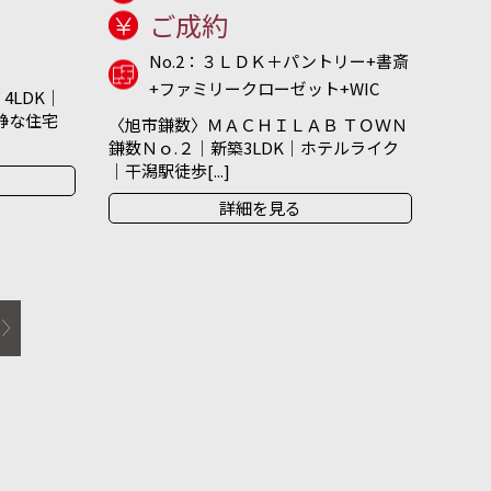
ご成約
No.2：３ＬＤＫ＋パントリー+書斎
+ファミリークローゼット+WIC
4LDK｜
閑静な住宅
〈旭市鎌数〉ＭＡＣＨＩＬＡＢ ＴＯＷＮ
鎌数Ｎｏ.２｜新築3LDK｜ホテルライク
｜干潟駅徒歩[...]
詳細を見る