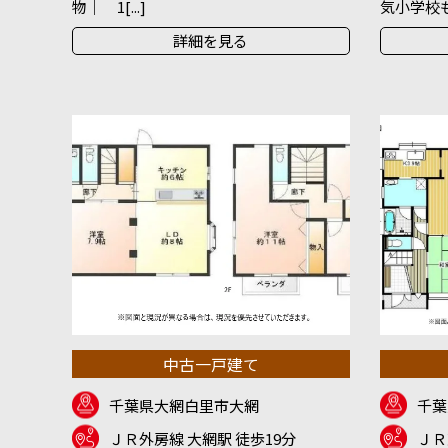
物｜ 1[...]
気小学校も徒
詳細を見る
中古一戸建て
千葉県大網白里市大網
千葉
ＪＲ外房線 大網駅 徒歩19分
ＪＲ