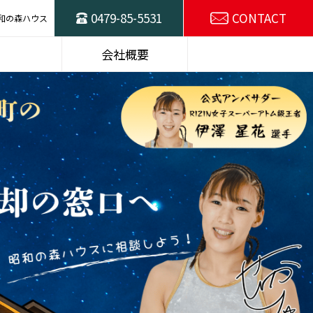
0479-85-5531
CONTACT
和の森ハウス
ハウスの
東総不動産売却の
会社概要
窓口
スタッフ紹介
SDGsの取り組み
選プラン
建物仕様
施工例