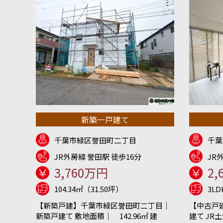
新築一戸建て
千葉市緑区誉田町二丁目
千葉
JR外房線 誉田駅 徒歩16分
JR
3,760万円
2,
104.34㎡（31.50坪）
3L
【新築戸建】千葉市緑区誉田町二丁目｜
【中古戸
新築戸建て 敷地面積｜ 142.96㎡ 建
建て JR