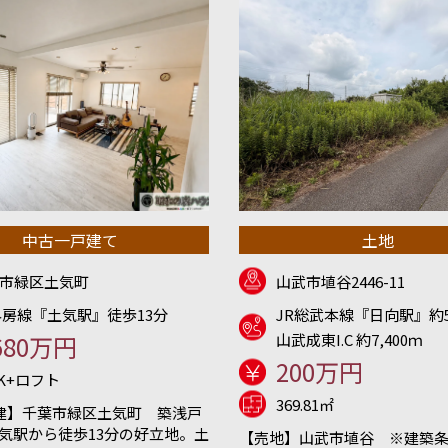
中古一戸建て
土地
市緑区土気町
山武市埴谷2446-11
外房線『土気駅』徒歩13分
JR総武本線『日向駅』約5
680万円
山武成東I.C 約7,400ｍ
200万円
DK+ロフト
369.81㎡
建】千葉市緑区土気町 築浅戸
土気駅から徒歩13分の好立地。土
【売地】山武市埴谷 ※建築条件無