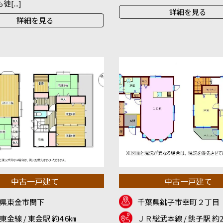
[...]
詳細を見る
詳細を見る
中古一戸建て
中古一戸建て
県東金市関下
千葉県銚子市幸町２丁目
東金線 / 東金駅 約4.6㎞
ＪＲ総武本線 / 銚子駅 約2