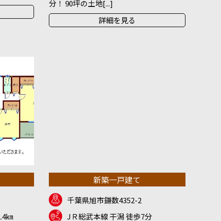
分！ 90坪の土地[...]
詳細を見る
新築一戸建て
千葉県旭市鎌数4352-2
.4㎞
JＲ総武本線 干潟 徒歩7分