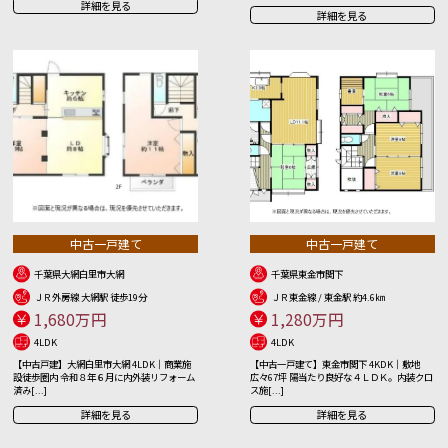
詳細を見る
詳細を見る
中古一戸建て
中古一戸建て
千葉県大網白里市大網
千葉県東金市関下
ＪＲ外房線 大網駅 徒歩19分
ＪＲ東金線 / 東金駅 約4.6㎞
1,680万円
1,280万円
4LDK
4LDK
【中古戸建】大網白里市大網 4LDK｜商業施
【中古一戸建て】東金市関下 4KDK｜敷地
設徒歩圏内 令和８年６月に内外装リフォーム
広々67坪 陽当たり良好な４ＬＤＫ。内装クロ
済み[...]
ス施[...]
詳細を見る
詳細を見る