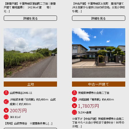
【新築戸建】千葉市緑区誉田町二丁目｜新築
【中古戸建】千葉市緑区土気町 築浅戸建て
戸建て 敷地面積｜ 142.96㎡ 建 物｜
JR土気駅から徒歩13分の好立地。土気小学校
1[...]
も徒[...]
詳細を見る
詳細を見る
土地
中古一戸建て
山武市埴谷2446-11
茨城県神栖市土合南二丁目
JR総武本線『日向駅』約5,400ｍ 山武
JR成田線『椎柴駅』約4,400ｍ
成東I.C 約7,400ｍ
1,780万円
200万円
5LDK+倉庫
369.81㎡
※値下げ【中古戸建】茨城県神栖市土合南二
丁目 やたべ土合小学校まで徒歩8分！ 90坪の
【売地】山武市埴谷 ※建築条件無し[...]
土地[...]