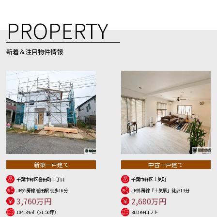
PROPERTY
新着＆注目物件情報
新築一戸建て
中古一戸建て
千葉市緑区誉田町二丁目
千葉市緑区土気町
JR外房線 誉田駅 徒歩16分
JR外房線『土気駅』徒歩13分
3,760万円
2,680万円
104.34㎡（31.50坪）
3LDK+ロフト