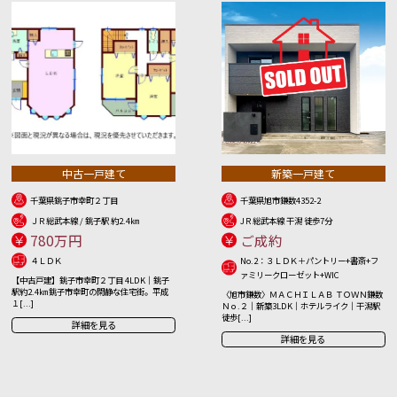
中古一戸建て
新築一戸建て
千葉県銚子市幸町２丁目
千葉県旭市鎌数4352-2
ＪＲ総武本線 / 銚子駅 約2.4㎞
JＲ総武本線 干潟 徒歩7分
780万円
ご成約
４ＬＤＫ
No.2：３ＬＤＫ＋パントリー+書斎+フ
ァミリークローゼット+WIC
【中古戸建】銚子市幸町２丁目 4LDK｜銚子
駅約2.4㎞ 銚子市幸町の閑静な住宅街。平成
〈旭市鎌数〉ＭＡＣＨＩＬＡＢ ＴＯＷＮ鎌数
１[...]
Ｎｏ.２｜新築3LDK｜ホテルライク｜干潟駅
徒歩[...]
詳細を見る
詳細を見る