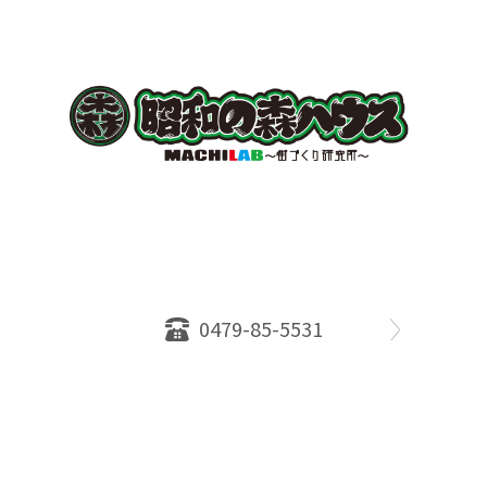
〒289-2516
千葉県旭市ロ234番地５
千葉県知事免許（１）第18335号
営業時間：10：00～18：00
定休日：水曜日
0479-85-5531
物件情報
売却相談
会社概要
スタッフ
店舗案内
SDGs efforts
PrivacyPolicy
© 2026 株式会社昭和の森ハウス