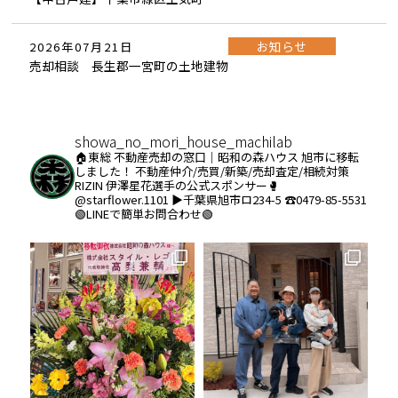
お知らせ
2026年07月21日
売却相談 長生郡一宮町の土地建物
showa_no_mori_house_machilab
🏠東総 不動産売却の窓口｜昭和の森ハウス
旭市に移転
しました！
不動産仲介/売買/新築/売却査定/相続対策
RIZIN 伊澤星花選手の公式スポンサー🥊
@starflower.1101
▶︎千葉県旭市ロ234-5
☎️0479-85-5531
🟢LINEで簡単お問合わせ🟢