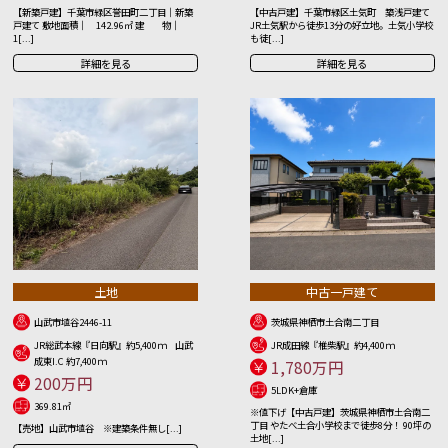
【新築戸建】千葉市緑区誉田町二丁目｜新築
【中古戸建】千葉市緑区土気町 築浅戸建て
戸建て 敷地面積｜ 142.96㎡ 建 物｜
JR土気駅から徒歩13分の好立地。土気小学校
1[...]
も徒[...]
詳細を見る
詳細を見る
土地
中古一戸建て
山武市埴谷2446-11
茨城県神栖市土合南二丁目
JR総武本線『日向駅』約5,400ｍ 山武
JR成田線『椎柴駅』約4,400ｍ
成東I.C 約7,400ｍ
1,780万円
200万円
5LDK+倉庫
369.81㎡
※値下げ【中古戸建】茨城県神栖市土合南二
丁目 やたべ土合小学校まで徒歩8分！ 90坪の
【売地】山武市埴谷 ※建築条件無し[...]
土地[...]