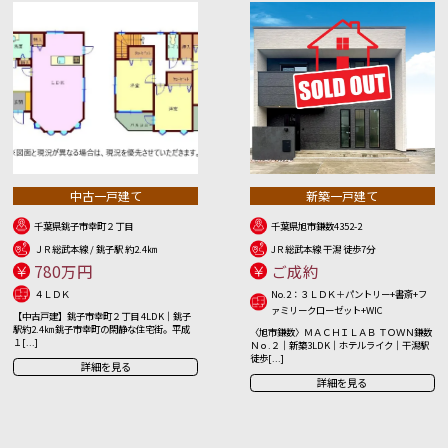
中古一戸建て
新築一戸建て
千葉県銚子市幸町２丁目
千葉県旭市鎌数4352-2
ＪＲ総武本線 / 銚子駅 約2.4㎞
JＲ総武本線 干潟 徒歩7分
780万円
ご成約
４ＬＤＫ
No.2：３ＬＤＫ＋パントリー+書斎+フ
ァミリークローゼット+WIC
【中古戸建】銚子市幸町２丁目 4LDK｜銚子
駅約2.4㎞ 銚子市幸町の閑静な住宅街。平成
〈旭市鎌数〉ＭＡＣＨＩＬＡＢ ＴＯＷＮ鎌数
１[...]
Ｎｏ.２｜新築3LDK｜ホテルライク｜干潟駅
徒歩[...]
詳細を見る
詳細を見る