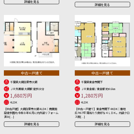
詳細を見る
詳細を見る
中古一戸建て
中古一戸建て
千葉県大網白里市大網
千葉県東金市関下
ＪＲ外房線 大網駅 徒歩19分
ＪＲ東金線 / 東金駅 約4.6㎞
1,680万円
1,280万円
4LDK
4LDK
【中古戸建】大網白里市大網 4LDK｜商業施
【中古一戸建て】東金市関下 4KDK｜敷地
設徒歩圏内 令和８年６月に内外装リフォーム
広々67坪 陽当たり良好な４ＬＤＫ。内装クロ
済み[...]
ス施[...]
詳細を見る
詳細を見る