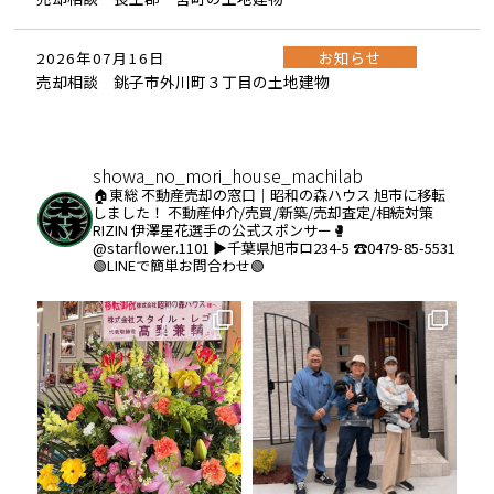
お知らせ
2026年07月16日
売却相談 銚子市外川町３丁目の土地建物
showa_no_mori_house_machilab
🏠東総 不動産売却の窓口｜昭和の森ハウス
旭市に移転
しました！
不動産仲介/売買/新築/売却査定/相続対策
RIZIN 伊澤星花選手の公式スポンサー🥊
@starflower.1101
▶︎千葉県旭市ロ234-5
☎️0479-85-5531
🟢LINEで簡単お問合わせ🟢