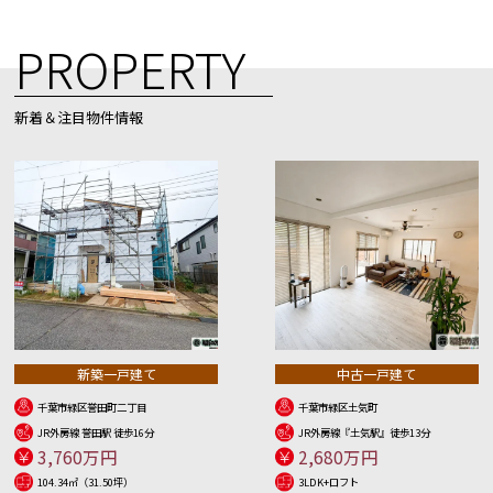
PROPERTY
新着＆注目物件情報
新築一戸建て
中古一戸建て
千葉市緑区誉田町二丁目
千葉市緑区土気町
JR外房線 誉田駅 徒歩16分
JR外房線『土気駅』徒歩13分
3,760万円
2,680万円
104.34㎡（31.50坪）
3LDK+ロフト