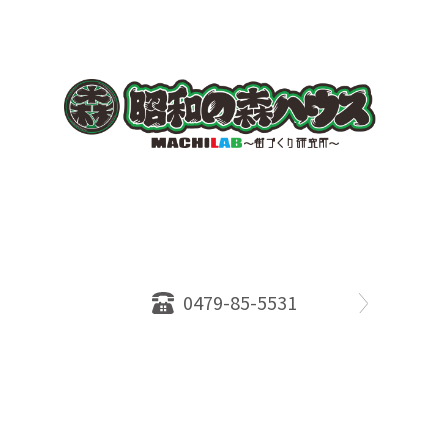
〒289-2516
千葉県旭市ロ234番地５
千葉県知事免許（１）第18335号
営業時間：10：00～18：00
定休日：水曜日
0479-85-5531
物件情報
売却相談
会社概要
スタッフ
店舗案内
SDGs efforts
PrivacyPolicy
© 2026 株式会社昭和の森ハウス