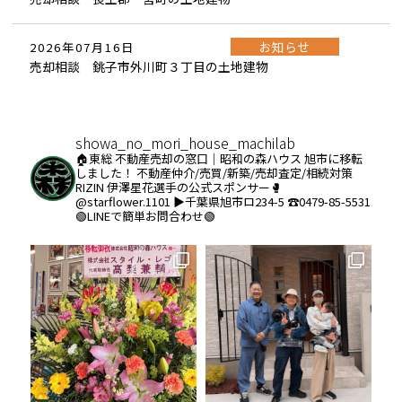
お知らせ
2026年07月16日
売却相談 銚子市外川町３丁目の土地建物
showa_no_mori_house_machilab
🏠東総 不動産売却の窓口｜昭和の森ハウス
旭市に移転
しました！
不動産仲介/売買/新築/売却査定/相続対策
RIZIN 伊澤星花選手の公式スポンサー🥊
@starflower.1101
▶︎千葉県旭市ロ234-5
☎️0479-85-5531
🟢LINEで簡単お問合わせ🟢