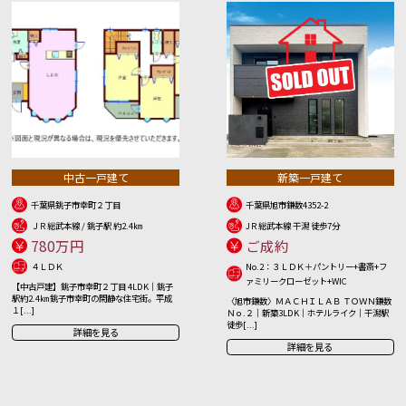
中古一戸建て
新築一戸建て
千葉県銚子市幸町２丁目
千葉県旭市鎌数4352-2
ＪＲ総武本線 / 銚子駅 約2.4㎞
JＲ総武本線 干潟 徒歩7分
780万円
ご成約
４ＬＤＫ
No.2：３ＬＤＫ＋パントリー+書斎+フ
ァミリークローゼット+WIC
【中古戸建】銚子市幸町２丁目 4LDK｜銚子
駅約2.4㎞ 銚子市幸町の閑静な住宅街。平成
〈旭市鎌数〉ＭＡＣＨＩＬＡＢ ＴＯＷＮ鎌数
１[...]
Ｎｏ.２｜新築3LDK｜ホテルライク｜干潟駅
徒歩[...]
詳細を見る
詳細を見る