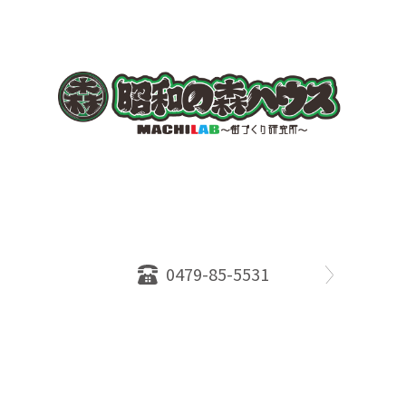
〒289-2516
千葉県旭市ロ234番地５
千葉県知事免許（１）第18335号
営業時間：10：00～18：00
定休日：水曜日
0479-85-5531
物件情報
売却相談
会社概要
スタッフ
店舗案内
SDGs efforts
PrivacyPolicy
© 2026 株式会社昭和の森ハウス