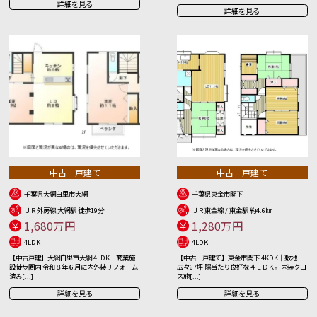
詳細を見る
詳細を見る
中古一戸建て
中古一戸建て
千葉県大網白里市大網
千葉県東金市関下
ＪＲ外房線 大網駅 徒歩19分
ＪＲ東金線 / 東金駅 約4.6㎞
1,680万円
1,280万円
4LDK
4LDK
【中古戸建】大網白里市大網 4LDK｜商業施
【中古一戸建て】東金市関下 4KDK｜敷地
設徒歩圏内 令和８年６月に内外装リフォーム
広々67坪 陽当たり良好な４ＬＤＫ。内装クロ
済み[...]
ス施[...]
詳細を見る
詳細を見る