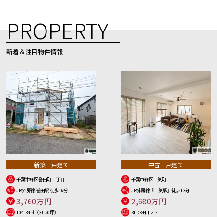
PROPERTY
新着＆注目物件情報
新築一戸建て
中古一戸建て
千葉市緑区誉田町二丁目
千葉市緑区土気町
JR外房線 誉田駅 徒歩16分
JR外房線『土気駅』徒歩13分
3,760万円
2,680万円
104.34㎡（31.50坪）
3LDK+ロフト