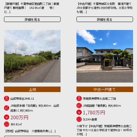
【新築戸建】千葉市緑区誉田町二丁目｜新築
【中古戸建】千葉市緑区土気町 築浅戸建て
戸建て 敷地面積｜ 142.96㎡ 建 物｜
JR土気駅から徒歩13分の好立地。土気小学校
1[...]
も徒[...]
詳細を見る
詳細を見る
土地
中古一戸建て
山武市埴谷2446-11
茨城県神栖市土合南二丁目
JR総武本線『日向駅』約5,400ｍ 山武
JR成田線『椎柴駅』約4,400ｍ
成東I.C 約7,400ｍ
1,780万円
200万円
5LDK+倉庫
369.81㎡
※値下げ【中古戸建】茨城県神栖市土合南二
丁目 やたべ土合小学校まで徒歩8分！ 90坪の
【売地】山武市埴谷 ※建築条件無し[...]
土地[...]