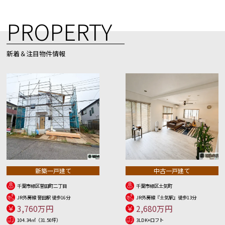
PROPERTY
新着＆注目物件情報
新築一戸建て
中古一戸建て
千葉市緑区誉田町二丁目
千葉市緑区土気町
JR外房線 誉田駅 徒歩16分
JR外房線『土気駅』徒歩13分
3,760万円
2,680万円
104.34㎡（31.50坪）
3LDK+ロフト