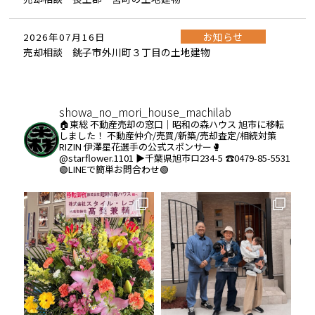
お知らせ
2026年07月16日
売却相談 銚子市外川町３丁目の土地建物
showa_no_mori_house_machilab
🏠東総 不動産売却の窓口｜昭和の森ハウス
旭市に移転
しました！
不動産仲介/売買/新築/売却査定/相続対策
RIZIN 伊澤星花選手の公式スポンサー🥊
@starflower.1101
▶︎千葉県旭市ロ234-5
☎️0479-85-5531
🟢LINEで簡単お問合わせ🟢