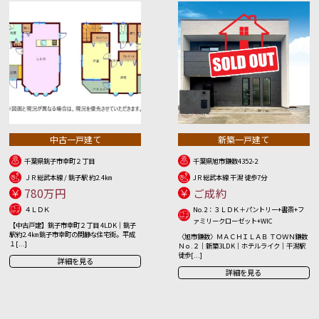
中古一戸建て
新築一戸建て
千葉県銚子市幸町２丁目
千葉県旭市鎌数4352-2
ＪＲ総武本線 / 銚子駅 約2.4㎞
JＲ総武本線 干潟 徒歩7分
780万円
ご成約
４ＬＤＫ
No.2：３ＬＤＫ＋パントリー+書斎+フ
ァミリークローゼット+WIC
【中古戸建】銚子市幸町２丁目 4LDK｜銚子
駅約2.4㎞ 銚子市幸町の閑静な住宅街。平成
〈旭市鎌数〉ＭＡＣＨＩＬＡＢ ＴＯＷＮ鎌数
１[...]
Ｎｏ.２｜新築3LDK｜ホテルライク｜干潟駅
徒歩[...]
詳細を見る
詳細を見る