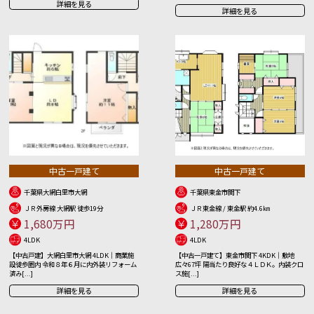
詳細を見る
詳細を見る
中古一戸建て
中古一戸建て
千葉県大網白里市大網
千葉県東金市関下
ＪＲ外房線 大網駅 徒歩19分
ＪＲ東金線 / 東金駅 約4.6㎞
1,680万円
1,280万円
4LDK
4LDK
【中古戸建】大網白里市大網 4LDK｜商業施
【中古一戸建て】東金市関下 4KDK｜敷地
設徒歩圏内 令和８年６月に内外装リフォーム
広々67坪 陽当たり良好な４ＬＤＫ。内装クロ
済み[...]
ス施[...]
詳細を見る
詳細を見る