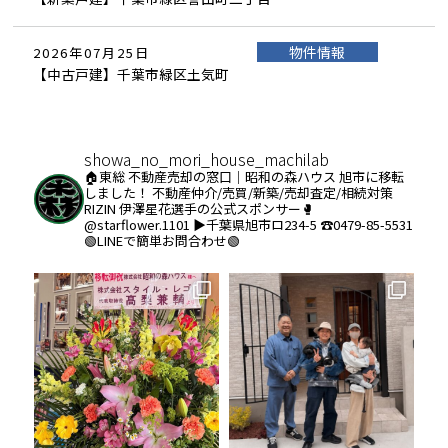
物件情報
2026年07月25日
【中古戸建】千葉市緑区土気町
showa_no_mori_house_machilab
🏠東総 不動産売却の窓口｜昭和の森ハウス
旭市に移転
しました！
不動産仲介/売買/新築/売却査定/相続対策
RIZIN 伊澤星花選手の公式スポンサー🥊
@starflower.1101
▶︎千葉県旭市ロ234-5
☎️0479-85-5531
🟢LINEで簡単お問合わせ🟢