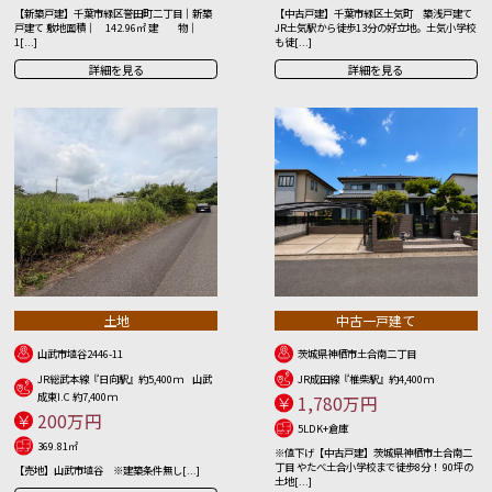
【新築戸建】千葉市緑区誉田町二丁目｜新築
【中古戸建】千葉市緑区土気町 築浅戸建て
戸建て 敷地面積｜ 142.96㎡ 建 物｜
JR土気駅から徒歩13分の好立地。土気小学校
1[...]
も徒[...]
詳細を見る
詳細を見る
土地
中古一戸建て
山武市埴谷2446-11
茨城県神栖市土合南二丁目
JR総武本線『日向駅』約5,400ｍ 山武
JR成田線『椎柴駅』約4,400ｍ
成東I.C 約7,400ｍ
1,780万円
200万円
5LDK+倉庫
369.81㎡
※値下げ【中古戸建】茨城県神栖市土合南二
丁目 やたべ土合小学校まで徒歩8分！ 90坪の
【売地】山武市埴谷 ※建築条件無し[...]
土地[...]