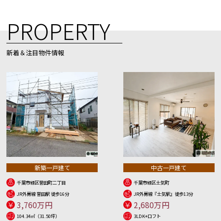
PROPERTY
新着＆注目物件情報
新築一戸建て
中古一戸建て
千葉市緑区誉田町二丁目
千葉市緑区土気町
JR外房線 誉田駅 徒歩16分
JR外房線『土気駅』徒歩13分
3,760万円
2,680万円
104.34㎡（31.50坪）
3LDK+ロフト