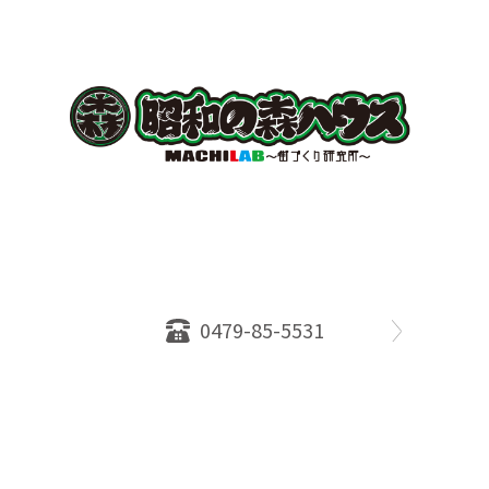
〒289-2516
千葉県旭市ロ234番地５
千葉県知事免許（１）第18335号
営業時間：10：00～18：00
定休日：水曜日
0479-85-5531
物件情報
売却相談
会社概要
スタッフ
店舗案内
SDGs efforts
PrivacyPolicy
© 2026 株式会社昭和の森ハウス