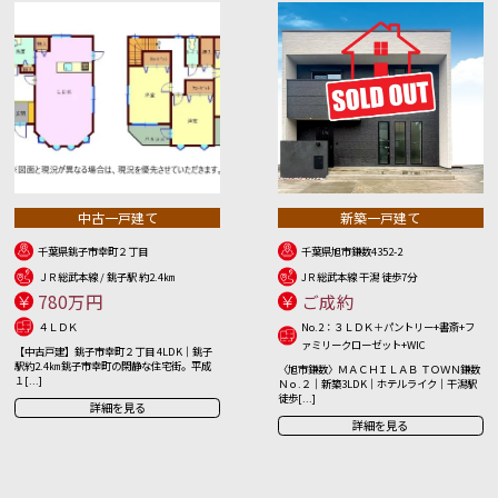
中古一戸建て
新築一戸建て
千葉県銚子市幸町２丁目
千葉県旭市鎌数4352-2
ＪＲ総武本線 / 銚子駅 約2.4㎞
JＲ総武本線 干潟 徒歩7分
780万円
ご成約
４ＬＤＫ
No.2：３ＬＤＫ＋パントリー+書斎+フ
ァミリークローゼット+WIC
【中古戸建】銚子市幸町２丁目 4LDK｜銚子
駅約2.4㎞ 銚子市幸町の閑静な住宅街。平成
〈旭市鎌数〉ＭＡＣＨＩＬＡＢ ＴＯＷＮ鎌数
１[...]
Ｎｏ.２｜新築3LDK｜ホテルライク｜干潟駅
徒歩[...]
詳細を見る
詳細を見る