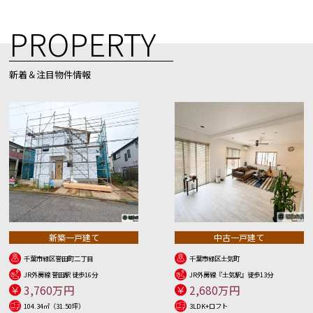
PROPERTY
新着＆注目物件情報
新築一戸建て
中古一戸建て
千葉市緑区誉田町二丁目
千葉市緑区土気町
JR外房線 誉田駅 徒歩16分
JR外房線『土気駅』徒歩13分
3,760万円
2,680万円
104.34㎡（31.50坪）
3LDK+ロフト