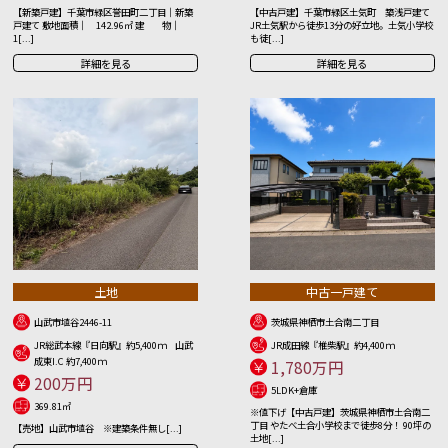
【新築戸建】千葉市緑区誉田町二丁目｜新築
【中古戸建】千葉市緑区土気町 築浅戸建て
戸建て 敷地面積｜ 142.96㎡ 建 物｜
JR土気駅から徒歩13分の好立地。土気小学校
1[...]
も徒[...]
詳細を見る
詳細を見る
土地
中古一戸建て
山武市埴谷2446-11
茨城県神栖市土合南二丁目
JR総武本線『日向駅』約5,400ｍ 山武
JR成田線『椎柴駅』約4,400ｍ
成東I.C 約7,400ｍ
1,780万円
200万円
5LDK+倉庫
369.81㎡
※値下げ【中古戸建】茨城県神栖市土合南二
丁目 やたべ土合小学校まで徒歩8分！ 90坪の
【売地】山武市埴谷 ※建築条件無し[...]
土地[...]