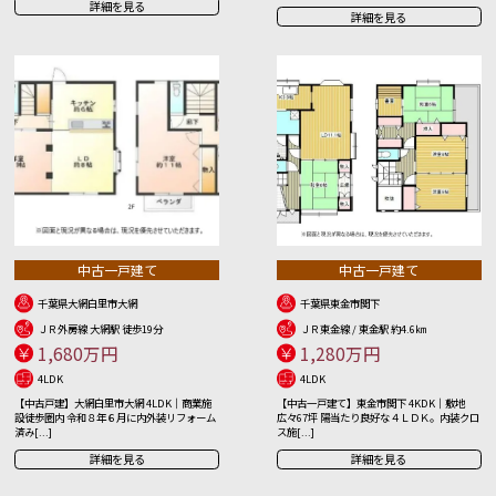
詳細を見る
詳細を見る
中古一戸建て
中古一戸建て
千葉県大網白里市大網
千葉県東金市関下
ＪＲ外房線 大網駅 徒歩19分
ＪＲ東金線 / 東金駅 約4.6㎞
1,680万円
1,280万円
4LDK
4LDK
【中古戸建】大網白里市大網 4LDK｜商業施
【中古一戸建て】東金市関下 4KDK｜敷地
設徒歩圏内 令和８年６月に内外装リフォーム
広々67坪 陽当たり良好な４ＬＤＫ。内装クロ
済み[...]
ス施[...]
詳細を見る
詳細を見る