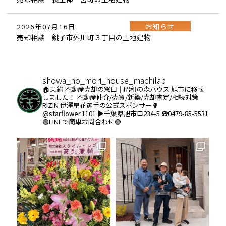
お知らせ
2026年07月16日
売却相談 銚子市外川町３丁目の土地建物
showa_no_mori_house_machilab
🏠東総 不動産売却の窓口｜昭和の森ハウス
旭市に移転
しました！
不動産仲介/売買/新築/売却査定/相続対策
RIZIN 伊澤星花選手の公式スポンサー🥊
@starflower.1101
▶︎千葉県旭市ロ234-5
☎️0479-85-5531
🟢LINEで簡単お問合わせ🟢