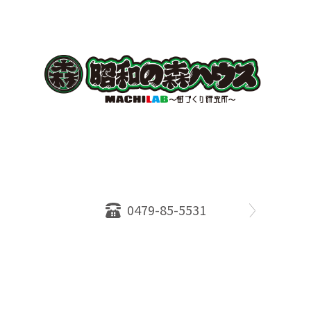
〒289-2516
千葉県旭市ロ234番地５
千葉県知事免許（１）第18335号
営業時間：10：00～18：00
定休日：水曜日
0479-85-5531
物件情報
売却相談
会社概要
スタッフ
店舗案内
SDGs efforts
PrivacyPolicy
© 2026 株式会社昭和の森ハウス