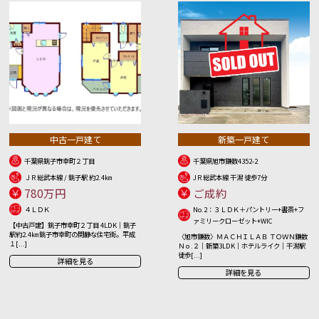
中古一戸建て
新築一戸建て
千葉県銚子市幸町２丁目
千葉県旭市鎌数4352-2
ＪＲ総武本線 / 銚子駅 約2.4㎞
JＲ総武本線 干潟 徒歩7分
780万円
ご成約
４ＬＤＫ
No.2：３ＬＤＫ＋パントリー+書斎+フ
ァミリークローゼット+WIC
【中古戸建】銚子市幸町２丁目 4LDK｜銚子
駅約2.4㎞ 銚子市幸町の閑静な住宅街。平成
〈旭市鎌数〉ＭＡＣＨＩＬＡＢ ＴＯＷＮ鎌数
１[...]
Ｎｏ.２｜新築3LDK｜ホテルライク｜干潟駅
徒歩[...]
詳細を見る
詳細を見る