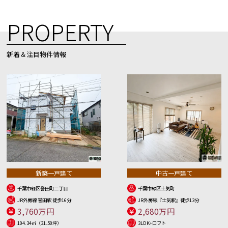
PROPERTY
新着＆注目物件情報
新築一戸建て
中古一戸建て
千葉市緑区誉田町二丁目
千葉市緑区土気町
JR外房線 誉田駅 徒歩16分
JR外房線『土気駅』徒歩13分
3,760万円
2,680万円
104.34㎡（31.50坪）
3LDK+ロフト