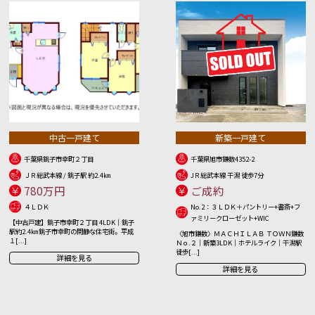
中古一戸建て
新築一戸建て
千葉県銚子市幸町２丁目
千葉県旭市鎌数4352-2
ＪＲ総武本線 / 銚子駅 約2.4㎞
JＲ総武本線 干潟 徒歩7分
780万円
ご成約
４ＬＤＫ
No.2：３ＬＤＫ＋パントリー+書斎+フ
ァミリークローゼット+WIC
【中古戸建】銚子市幸町２丁目 4LDK｜銚子
駅約2.4㎞ 銚子市幸町の閑静な住宅街。平成
〈旭市鎌数〉ＭＡＣＨＩＬＡＢ ＴＯＷＮ鎌数
１[...]
Ｎｏ.２｜新築3LDK｜ホテルライク｜干潟駅
徒歩[...]
詳細を見る
詳細を見る