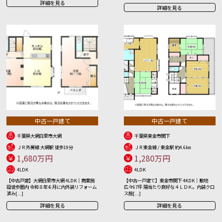
詳細を見る
詳細を見る
中古一戸建て
中古一戸建て
千葉県大網白里市大網
千葉県東金市関下
ＪＲ外房線 大網駅 徒歩19分
ＪＲ東金線 / 東金駅 約4.6㎞
1,680万円
1,280万円
4LDK
4LDK
【中古戸建】大網白里市大網 4LDK｜商業施
【中古一戸建て】東金市関下 4KDK｜敷地
設徒歩圏内 令和８年６月に内外装リフォーム
広々67坪 陽当たり良好な４ＬＤＫ。内装クロ
済み[...]
ス施[...]
詳細を見る
詳細を見る