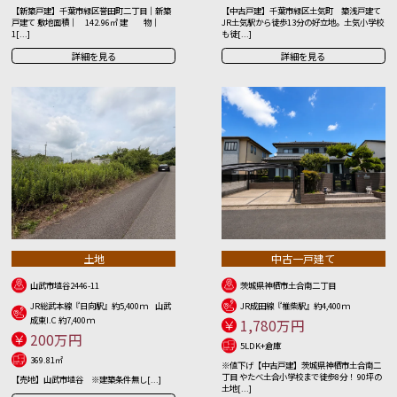
【新築戸建】千葉市緑区誉田町二丁目｜新築
【中古戸建】千葉市緑区土気町 築浅戸建て
戸建て 敷地面積｜ 142.96㎡ 建 物｜
JR土気駅から徒歩13分の好立地。土気小学校
1[...]
も徒[...]
詳細を見る
詳細を見る
土地
中古一戸建て
山武市埴谷2446-11
茨城県神栖市土合南二丁目
JR総武本線『日向駅』約5,400ｍ 山武
JR成田線『椎柴駅』約4,400ｍ
成東I.C 約7,400ｍ
1,780万円
200万円
5LDK+倉庫
369.81㎡
※値下げ【中古戸建】茨城県神栖市土合南二
丁目 やたべ土合小学校まで徒歩8分！ 90坪の
【売地】山武市埴谷 ※建築条件無し[...]
土地[...]