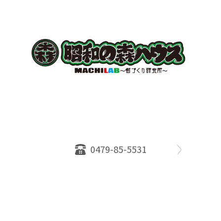
〒289-2516
千葉県旭市ロ234番地５
千葉県知事免許（１）第18335号
営業時間：10：00～18：00
定休日：水曜日
0479-85-5531
物件情報
売却相談
会社概要
スタッフ
店舗案内
SDGs efforts
PrivacyPolicy
© 2026 株式会社昭和の森ハウス