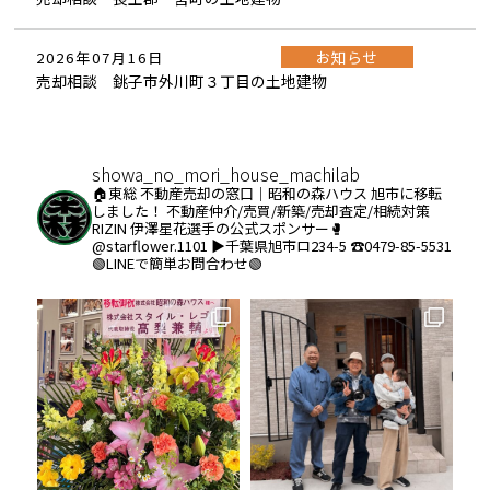
お知らせ
2026年07月16日
売却相談 銚子市外川町３丁目の土地建物
showa_no_mori_house_machilab
🏠東総 不動産売却の窓口｜昭和の森ハウス
旭市に移転
しました！
不動産仲介/売買/新築/売却査定/相続対策
RIZIN 伊澤星花選手の公式スポンサー🥊
@starflower.1101
▶︎千葉県旭市ロ234-5
☎️0479-85-5531
🟢LINEで簡単お問合わせ🟢