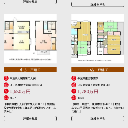
詳細を見る
詳細を見る
中古一戸建て
中古一戸建て
千葉県大網白里市大網
千葉県東金市関下
ＪＲ外房線 大網駅 徒歩19分
ＪＲ東金線 / 東金駅 約4.6㎞
1,680万円
1,280万円
4LDK
4LDK
【中古戸建】大網白里市大網 4LDK｜商業施
【中古一戸建て】東金市関下 4KDK｜敷地
設徒歩圏内 令和８年６月に内外装リフォーム
広々67坪 陽当たり良好な４ＬＤＫ。内装クロ
済み[...]
ス施[...]
詳細を見る
詳細を見る