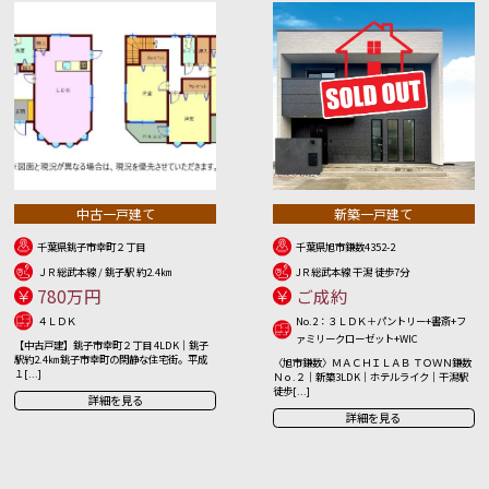
中古一戸建て
新築一戸建て
千葉県銚子市幸町２丁目
千葉県旭市鎌数4352-2
ＪＲ総武本線 / 銚子駅 約2.4㎞
JＲ総武本線 干潟 徒歩7分
780万円
ご成約
４ＬＤＫ
No.2：３ＬＤＫ＋パントリー+書斎+フ
ァミリークローゼット+WIC
【中古戸建】銚子市幸町２丁目 4LDK｜銚子
駅約2.4㎞ 銚子市幸町の閑静な住宅街。平成
〈旭市鎌数〉ＭＡＣＨＩＬＡＢ ＴＯＷＮ鎌数
１[...]
Ｎｏ.２｜新築3LDK｜ホテルライク｜干潟駅
徒歩[...]
詳細を見る
詳細を見る