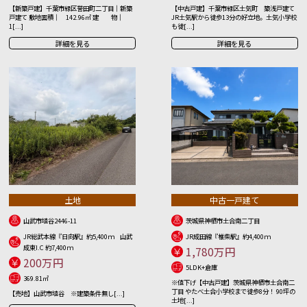
【新築戸建】千葉市緑区誉田町二丁目｜新築
【中古戸建】千葉市緑区土気町 築浅戸建て
戸建て 敷地面積｜ 142.96㎡ 建 物｜
JR土気駅から徒歩13分の好立地。土気小学校
1[...]
も徒[...]
詳細を見る
詳細を見る
土地
中古一戸建て
山武市埴谷2446-11
茨城県神栖市土合南二丁目
JR総武本線『日向駅』約5,400ｍ 山武
JR成田線『椎柴駅』約4,400ｍ
成東I.C 約7,400ｍ
1,780万円
200万円
5LDK+倉庫
369.81㎡
※値下げ【中古戸建】茨城県神栖市土合南二
丁目 やたべ土合小学校まで徒歩8分！ 90坪の
【売地】山武市埴谷 ※建築条件無し[...]
土地[...]