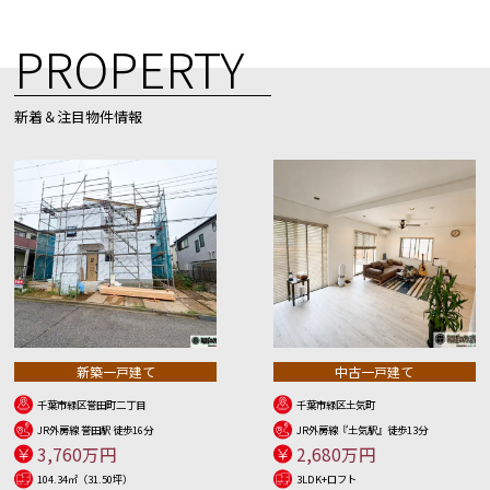
PROPERTY
新着＆注目物件情報
新築一戸建て
中古一戸建て
千葉市緑区誉田町二丁目
千葉市緑区土気町
JR外房線 誉田駅 徒歩16分
JR外房線『土気駅』徒歩13分
3,760万円
2,680万円
104.34㎡（31.50坪）
3LDK+ロフト