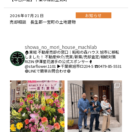
お知らせ
2026年07月21日
売却相談 長生郡一宮町の土地建物
showa_no_mori_house_machilab
🏠東総 不動産売却の窓口｜昭和の森ハウス
旭市に移転
しました！
不動産仲介/売買/新築/売却査定/相続対策
RIZIN 伊澤星花選手の公式スポンサー🥊
@starflower.1101
▶︎千葉県旭市ロ234-5
☎️0479-85-5531
🟢LINEで簡単お問合わせ🟢