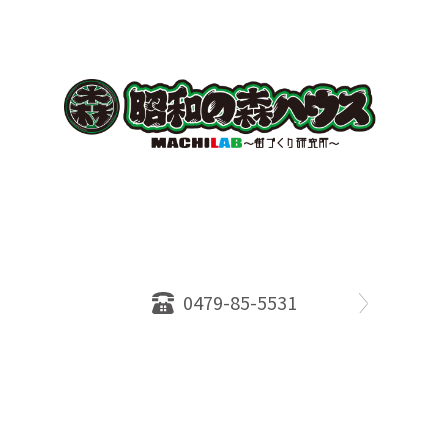
〒289-2516
千葉県旭市ロ234番地５
千葉県知事免許（１）第18335号
営業時間：10：00～18：00
定休日：水曜日
0479-85-5531
物件情報
売却相談
会社概要
スタッフ
店舗案内
SDGs efforts
PrivacyPolicy
© 2026 株式会社昭和の森ハウス