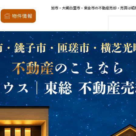
旭市・大網白里市・東金市の不動産売却・売買は昭
昭和の森
物件情報
家
会社概要
店舗案内
モデルハウス
厳