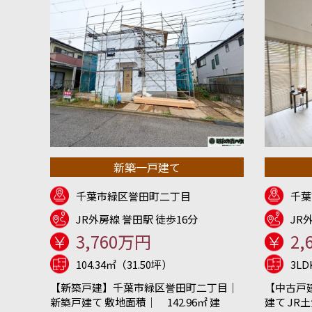
新築一戸建て
千葉市緑区誉田町二丁目
千葉
JR外房線 誉田駅 徒歩16分
JR
3,760万円
2,
104.34㎡（31.50坪）
3L
【新築戸建】千葉市緑区誉田町二丁目｜
【中古戸
新築戸建て 敷地面積｜ 142.96㎡ 建
建て JR