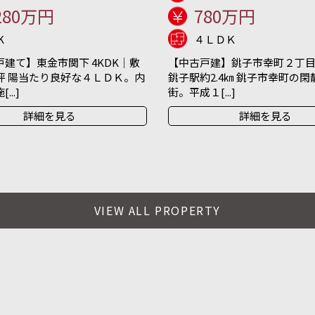
280万円
780万円
K
４ＬＤＫ
建て】東金市関下 4KDK｜敷
【中古戸建】銚子市幸町２丁目 
坪 陽当たり良好な４ＬＤＫ。内
銚子駅約2.4㎞ 銚子市幸町の
..]
街。平成１[...]
詳細を見る
詳細を見る
VIEW ALL PROPERTY