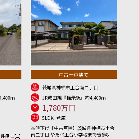
中古一戸建て
茨城県神栖市土合南二丁目
,400ｍ
JR成田線『椎柴駅』約4,400ｍ
1,780万円
5LDK+倉庫
※値下げ【中古戸建】茨城県神栖市土合
南二丁目 やたべ土合小学校まで徒歩8
し[...]