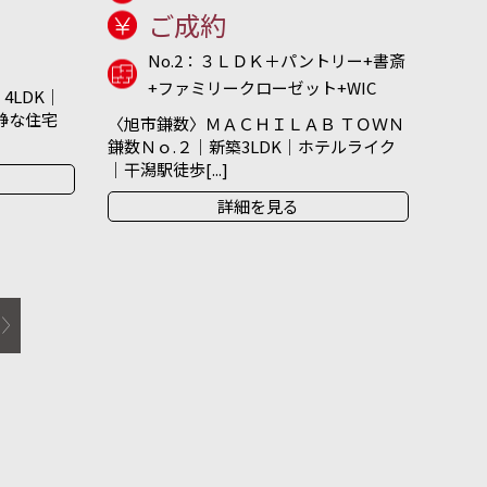
ご成約
No.2：３ＬＤＫ＋パントリー+書斎
+ファミリークローゼット+WIC
4LDK｜
閑静な住宅
〈旭市鎌数〉ＭＡＣＨＩＬＡＢ ＴＯＷＮ
鎌数Ｎｏ.２｜新築3LDK｜ホテルライク
｜干潟駅徒歩[...]
詳細を見る