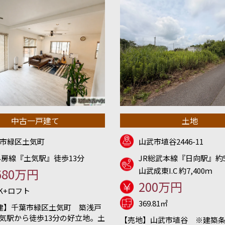
中古一戸建て
土地
市緑区土気町
山武市埴谷2446-11
外房線『土気駅』徒歩13分
JR総武本線『日向駅』約5
680万円
山武成東I.C 約7,400ｍ
200万円
DK+ロフト
369.81㎡
建】千葉市緑区土気町 築浅戸
土気駅から徒歩13分の好立地。土
【売地】山武市埴谷 ※建築条件無