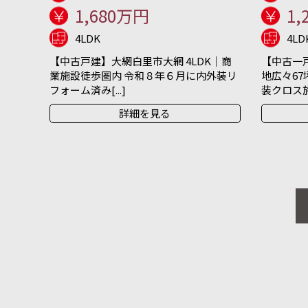
1,680万円
1,
4LDK
4LD
【中古戸建】大網白里市大網 4LDK｜商
【中古一戸
業施設徒歩圏内 令和８年６月に内外装リ
地広々67
フォーム済み[...]
装クロス施[.
詳細を見る