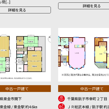
[...]
詳細を見る
詳細を見る
中古一戸建て
中古一戸建て
県東金市関下
千葉県銚子市幸町２丁目
東金線 / 東金駅 約4.6㎞
ＪＲ総武本線 / 銚子駅 約2