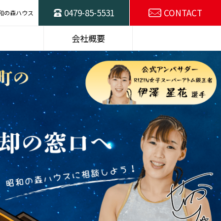
0479-85-5531
CONTACT
和の森ハウス
ハウスの
東総不動産売却の
会社概要
窓口
スタッフ紹介
SDGsの取り組み
選プラン
建物仕様
施工例