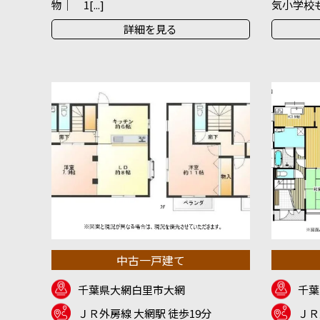
物｜ 1[...]
気小学校も徒
詳細を見る
中古一戸建て
千葉県大網白里市大網
千葉
ＪＲ外房線 大網駅 徒歩19分
ＪＲ