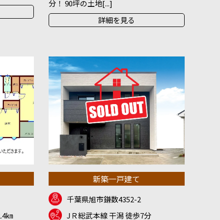
分！ 90坪の土地[...]
詳細を見る
新築一戸建て
千葉県旭市鎌数4352-2
.4㎞
JＲ総武本線 干潟 徒歩7分