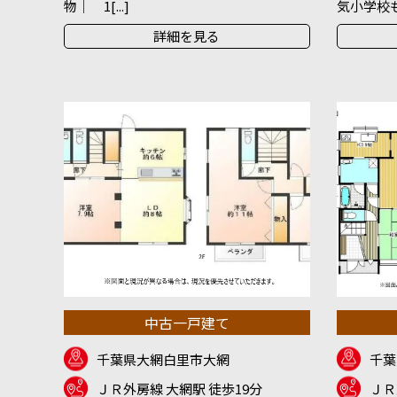
物｜ 1[...]
気小学校も徒
詳細を見る
中古一戸建て
千葉県大網白里市大網
千葉
ＪＲ外房線 大網駅 徒歩19分
ＪＲ