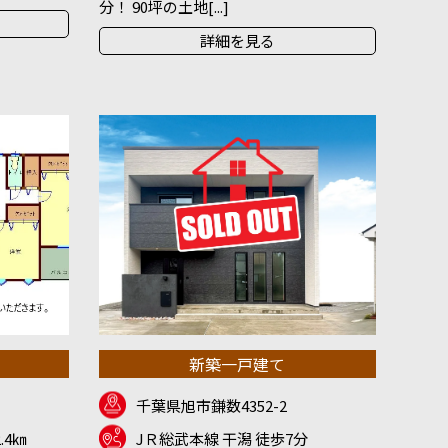
分！ 90坪の土地[...]
詳細を見る
新築一戸建て
千葉県旭市鎌数4352-2
.4㎞
JＲ総武本線 干潟 徒歩7分