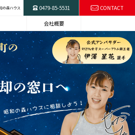
0479-85-5531
CONTACT
和の森ハウス
ハウスの
東総不動産売却の
会社概要
窓口
スタッフ紹介
SDGsの取り組み
選プラン
建物仕様
施工例