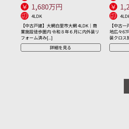
1,680万円
1,
4LDK
4LD
【中古戸建】大網白里市大網 4LDK｜商
【中古一戸
業施設徒歩圏内 令和８年６月に内外装リ
地広々67
フォーム済み[...]
装クロス施[.
詳細を見る