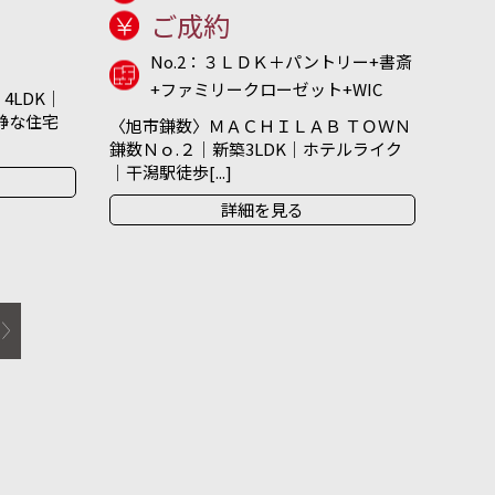
ご成約
No.2：３ＬＤＫ＋パントリー+書斎
+ファミリークローゼット+WIC
4LDK｜
閑静な住宅
〈旭市鎌数〉ＭＡＣＨＩＬＡＢ ＴＯＷＮ
鎌数Ｎｏ.２｜新築3LDK｜ホテルライク
｜干潟駅徒歩[...]
詳細を見る