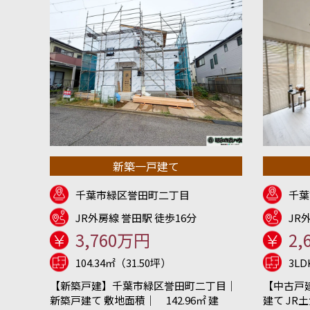
新築一戸建て
千葉市緑区誉田町二丁目
千葉
JR外房線 誉田駅 徒歩16分
JR
3,760万円
2,
104.34㎡（31.50坪）
3L
【新築戸建】千葉市緑区誉田町二丁目｜
【中古戸
新築戸建て 敷地面積｜ 142.96㎡ 建
建て JR