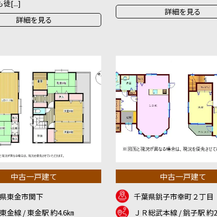
[...]
詳細を見る
詳細を見る
中古一戸建て
中古一戸建て
県東金市関下
千葉県銚子市幸町２丁目
東金線 / 東金駅 約4.6㎞
ＪＲ総武本線 / 銚子駅 約2