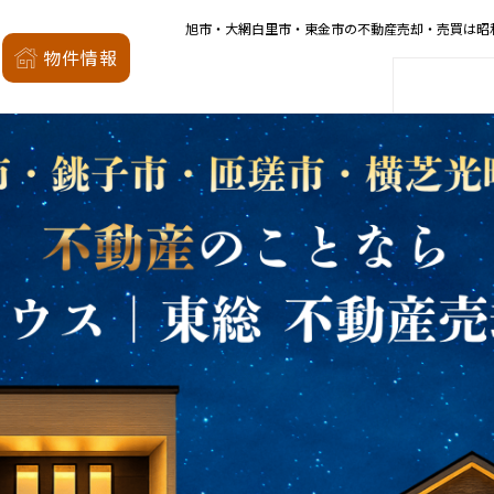
旭市・大網白里市・東金市の不動産売却・売買は昭
昭和の森
物件情報
家
会社概要
店舗案内
モデルハウス
厳