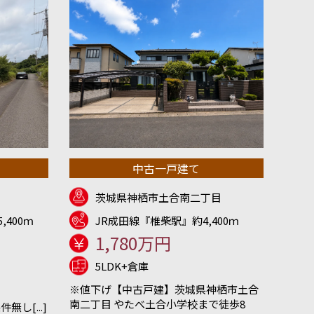
中古一戸建て
茨城県神栖市土合南二丁目
,400ｍ
JR成田線『椎柴駅』約4,400ｍ
1,780万円
5LDK+倉庫
※値下げ【中古戸建】茨城県神栖市土合
南二丁目 やたべ土合小学校まで徒歩8
し[...]