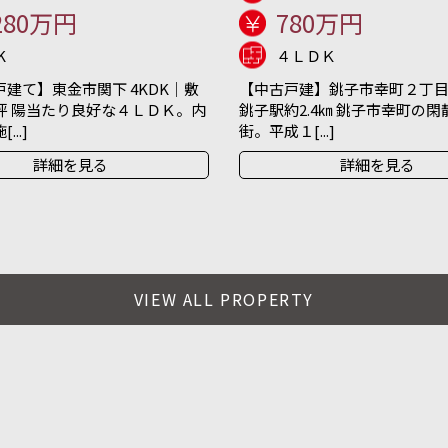
280万円
780万円
K
４ＬＤＫ
建て】東金市関下 4KDK｜敷
【中古戸建】銚子市幸町２丁目 
坪 陽当たり良好な４ＬＤＫ。内
銚子駅約2.4㎞ 銚子市幸町の
..]
街。平成１[...]
詳細を見る
詳細を見る
VIEW ALL PROPERTY