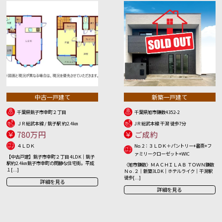
中古一戸建て
新築一戸建て
千葉県銚子市幸町２丁目
千葉県旭市鎌数4352-2
ＪＲ総武本線 / 銚子駅 約2.4㎞
JＲ総武本線 干潟 徒歩7分
780万円
ご成約
４ＬＤＫ
No.2：３ＬＤＫ＋パントリー+書斎+フ
ァミリークローゼット+WIC
【中古戸建】銚子市幸町２丁目 4LDK｜銚子
駅約2.4㎞ 銚子市幸町の閑静な住宅街。平成
〈旭市鎌数〉ＭＡＣＨＩＬＡＢ ＴＯＷＮ鎌数
１[...]
Ｎｏ.２｜新築3LDK｜ホテルライク｜干潟駅
徒歩[...]
詳細を見る
詳細を見る