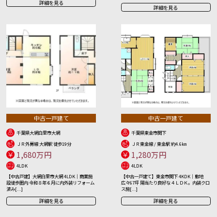
詳細を見る
詳細を見る
中古一戸建て
中古一戸建て
千葉県大網白里市大網
千葉県東金市関下
ＪＲ外房線 大網駅 徒歩19分
ＪＲ東金線 / 東金駅 約4.6㎞
1,680万円
1,280万円
4LDK
4LDK
【中古戸建】大網白里市大網 4LDK｜商業施
【中古一戸建て】東金市関下 4KDK｜敷地
設徒歩圏内 令和８年６月に内外装リフォーム
広々67坪 陽当たり良好な４ＬＤＫ。内装クロ
済み[...]
ス施[...]
詳細を見る
詳細を見る