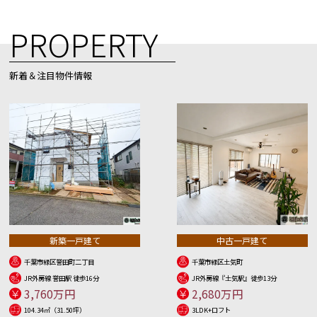
PROPERTY
新着＆注目物件情報
新築一戸建て
中古一戸建て
千葉市緑区誉田町二丁目
千葉市緑区土気町
JR外房線 誉田駅 徒歩16分
JR外房線『土気駅』徒歩13分
3,760万円
2,680万円
104.34㎡（31.50坪）
3LDK+ロフト