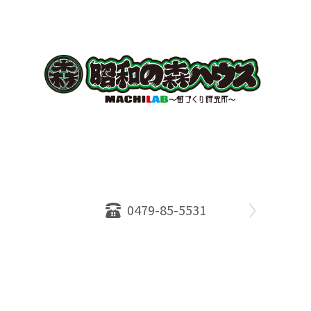
〒289-2516
千葉県旭市ロ234番地５
千葉県知事免許（１）第18335号
営業時間：10：00～18：00
定休日：水曜日
0479-85-5531
物件情報
売却相談
会社概要
スタッフ
店舗案内
SDGs efforts
PrivacyPolicy
© 2026 株式会社昭和の森ハウス