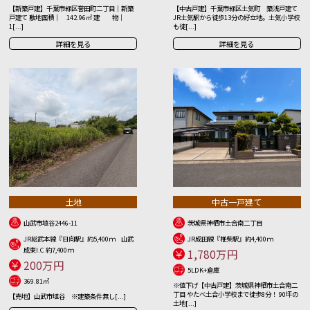
【新築戸建】千葉市緑区誉田町二丁目｜新築
【中古戸建】千葉市緑区土気町 築浅戸建て
戸建て 敷地面積｜ 142.96㎡ 建 物｜
JR土気駅から徒歩13分の好立地。土気小学校
1[...]
も徒[...]
詳細を見る
詳細を見る
土地
中古一戸建て
山武市埴谷2446-11
茨城県神栖市土合南二丁目
JR総武本線『日向駅』約5,400ｍ 山武
JR成田線『椎柴駅』約4,400ｍ
成東I.C 約7,400ｍ
1,780万円
200万円
5LDK+倉庫
369.81㎡
※値下げ【中古戸建】茨城県神栖市土合南二
丁目 やたべ土合小学校まで徒歩8分！ 90坪の
【売地】山武市埴谷 ※建築条件無し[...]
土地[...]