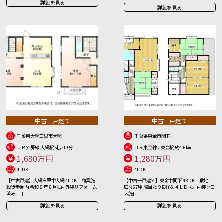
詳細を見る
詳細を見る
中古一戸建て
中古一戸建て
千葉県大網白里市大網
千葉県東金市関下
ＪＲ外房線 大網駅 徒歩19分
ＪＲ東金線 / 東金駅 約4.6㎞
1,680万円
1,280万円
4LDK
4LDK
【中古戸建】大網白里市大網 4LDK｜商業施
【中古一戸建て】東金市関下 4KDK｜敷地
設徒歩圏内 令和８年６月に内外装リフォーム
広々67坪 陽当たり良好な４ＬＤＫ。内装クロ
済み[...]
ス施[...]
詳細を見る
詳細を見る