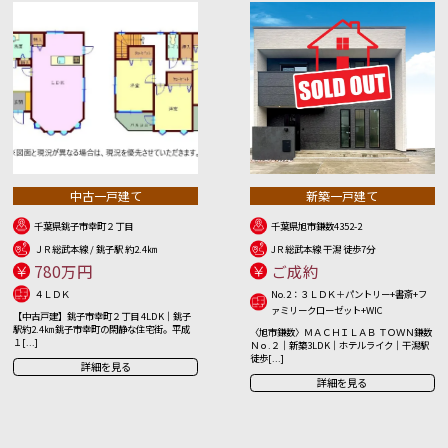
中古一戸建て
新築一戸建て
千葉県銚子市幸町２丁目
千葉県旭市鎌数4352-2
ＪＲ総武本線 / 銚子駅 約2.4㎞
JＲ総武本線 干潟 徒歩7分
780万円
ご成約
４ＬＤＫ
No.2：３ＬＤＫ＋パントリー+書斎+フ
ァミリークローゼット+WIC
【中古戸建】銚子市幸町２丁目 4LDK｜銚子
駅約2.4㎞ 銚子市幸町の閑静な住宅街。平成
〈旭市鎌数〉ＭＡＣＨＩＬＡＢ ＴＯＷＮ鎌数
１[...]
Ｎｏ.２｜新築3LDK｜ホテルライク｜干潟駅
徒歩[...]
詳細を見る
詳細を見る