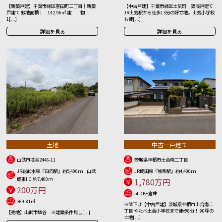
【新築戸建】千葉市緑区誉田町二丁目｜新築
【中古戸建】千葉市緑区土気町 築浅戸建て
戸建て 敷地面積｜ 142.96㎡ 建 物｜
JR土気駅から徒歩13分の好立地。土気小学校
1[...]
も徒[...]
詳細を見る
詳細を見る
土地
中古一戸建て
山武市埴谷2446-11
茨城県神栖市土合南二丁目
JR総武本線『日向駅』約5,400ｍ 山武
JR成田線『椎柴駅』約4,400ｍ
成東I.C 約7,400ｍ
1,780万円
200万円
5LDK+倉庫
369.81㎡
※値下げ【中古戸建】茨城県神栖市土合南二
丁目 やたべ土合小学校まで徒歩8分！ 90坪の
【売地】山武市埴谷 ※建築条件無し[...]
土地[...]