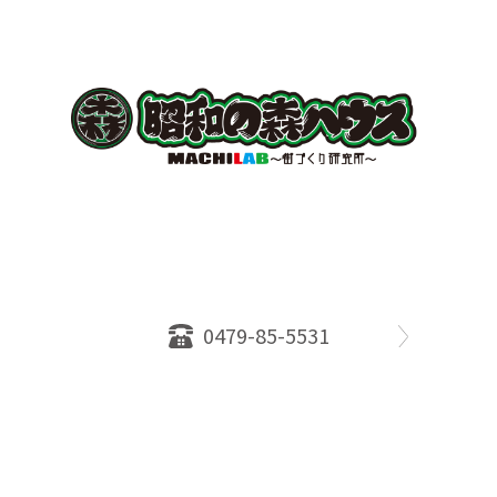
〒289-2516
千葉県旭市ロ234番地５
千葉県知事免許（１）第18335号
営業時間：10：00～18：00
定休日：水曜日
0479-85-5531
物件情報
売却相談
会社概要
スタッフ
店舗案内
SDGs efforts
PrivacyPolicy
© 2026 株式会社昭和の森ハウス