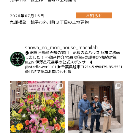
お知らせ
2026年07月16日
売却相談 銚子市外川町３丁目の土地建物
showa_no_mori_house_machilab
🏠東総 不動産売却の窓口｜昭和の森ハウス
旭市に移転
しました！
不動産仲介/売買/新築/売却査定/相続対策
RIZIN 伊澤星花選手の公式スポンサー🥊
@starflower.1101
▶︎千葉県旭市ロ234-5
☎️0479-85-5531
🟢LINEで簡単お問合わせ🟢