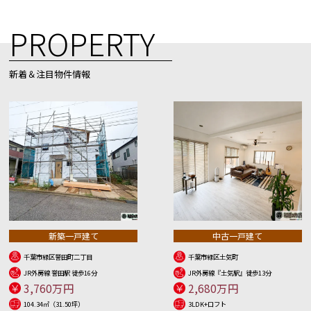
PROPERTY
新着＆注目物件情報
新築一戸建て
中古一戸建て
千葉市緑区誉田町二丁目
千葉市緑区土気町
JR外房線 誉田駅 徒歩16分
JR外房線『土気駅』徒歩13分
3,760万円
2,680万円
104.34㎡（31.50坪）
3LDK+ロフト