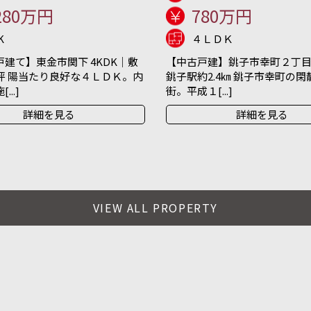
280万円
780万円
K
４ＬＤＫ
建て】東金市関下 4KDK｜敷
【中古戸建】銚子市幸町２丁目 
坪 陽当たり良好な４ＬＤＫ。内
銚子駅約2.4㎞ 銚子市幸町の
..]
街。平成１[...]
詳細を見る
詳細を見る
VIEW ALL PROPERTY