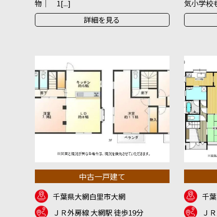
物｜ 1[...]
気小学校も徒
詳細を見る
中古一戸建て
千葉県大網白里市大網
千葉
ＪＲ外房線 大網駅 徒歩19分
ＪＲ