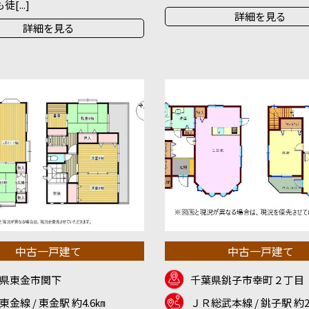
[...]
詳細を見る
詳細を見る
中古一戸建て
中古一戸建て
県東金市関下
千葉県銚子市幸町２丁目
東金線 / 東金駅 約4.6㎞
ＪＲ総武本線 / 銚子駅 約2