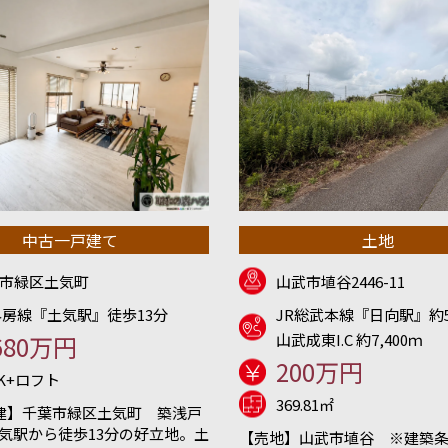
中古一戸建て
土地
市緑区土気町
山武市埴谷2446-11
外房線『土気駅』徒歩13分
JR総武本線『日向駅』約5
680万円
山武成東I.C 約7,400ｍ
200万円
DK+ロフト
369.81㎡
建】千葉市緑区土気町 築浅戸
土気駅から徒歩13分の好立地。土
【売地】山武市埴谷 ※建築条件無