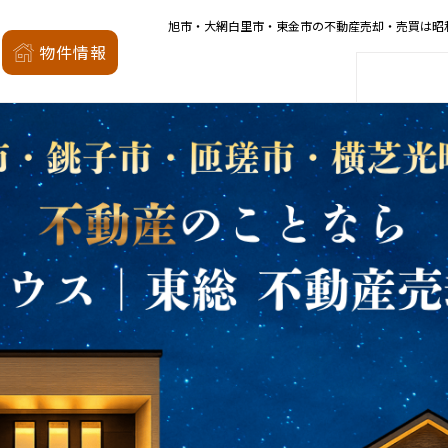
旭市・大網白里市・東金市の不動産売却・売買は昭
昭和の森
物件情報
家
会社概要
店舗案内
モデルハウス
厳