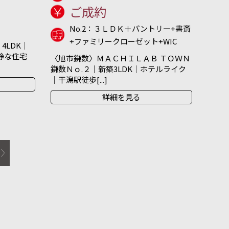
ご成約
No.2：３ＬＤＫ＋パントリー+書斎
+ファミリークローゼット+WIC
4LDK｜
閑静な住宅
〈旭市鎌数〉ＭＡＣＨＩＬＡＢ ＴＯＷＮ
鎌数Ｎｏ.２｜新築3LDK｜ホテルライク
｜干潟駅徒歩[...]
詳細を見る