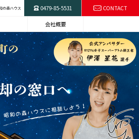
0479-85-5531
CONTACT
和の森ハウス
ハウスの
東総不動産売却の
会社概要
窓口
スタッフ紹介
SDGsの取り組み
選プラン
建物仕様
施工例