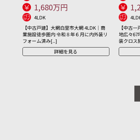
1,680万円
1,
4LDK
4LD
【中古戸建】大網白里市大網 4LDK｜商
【中古一戸
業施設徒歩圏内 令和８年６月に内外装リ
地広々67
フォーム済み[...]
装クロス施[.
詳細を見る