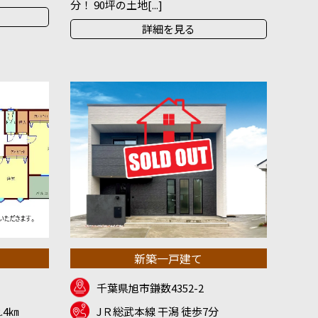
分！ 90坪の土地[...]
詳細を見る
新築一戸建て
千葉県旭市鎌数4352-2
.4㎞
JＲ総武本線 干潟 徒歩7分