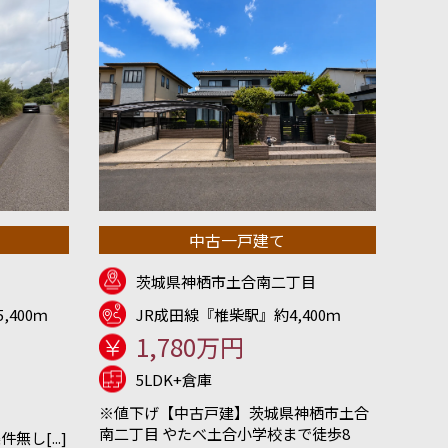
中古一戸建て
茨城県神栖市土合南二丁目
,400ｍ
JR成田線『椎柴駅』約4,400ｍ
1,780万円
5LDK+倉庫
※値下げ【中古戸建】茨城県神栖市土合
南二丁目 やたべ土合小学校まで徒歩8
し[...]