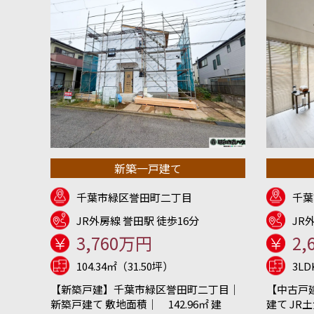
新築一戸建て
千葉市緑区誉田町二丁目
千葉
JR外房線 誉田駅 徒歩16分
JR
3,760万円
2,
104.34㎡（31.50坪）
3L
【新築戸建】千葉市緑区誉田町二丁目｜
【中古戸
新築戸建て 敷地面積｜ 142.96㎡ 建
建て JR