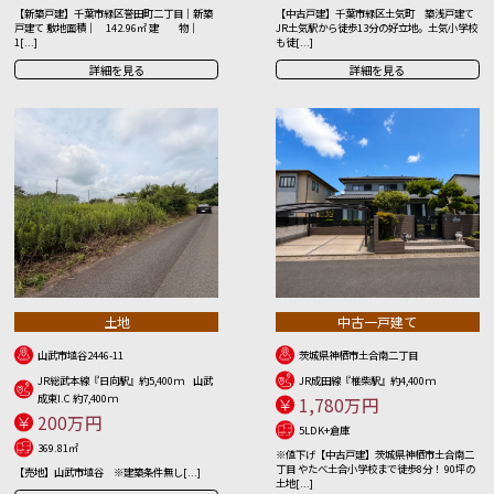
【新築戸建】千葉市緑区誉田町二丁目｜新築
【中古戸建】千葉市緑区土気町 築浅戸建て
戸建て 敷地面積｜ 142.96㎡ 建 物｜
JR土気駅から徒歩13分の好立地。土気小学校
1[...]
も徒[...]
詳細を見る
詳細を見る
土地
中古一戸建て
山武市埴谷2446-11
茨城県神栖市土合南二丁目
JR総武本線『日向駅』約5,400ｍ 山武
JR成田線『椎柴駅』約4,400ｍ
成東I.C 約7,400ｍ
1,780万円
200万円
5LDK+倉庫
369.81㎡
※値下げ【中古戸建】茨城県神栖市土合南二
丁目 やたべ土合小学校まで徒歩8分！ 90坪の
【売地】山武市埴谷 ※建築条件無し[...]
土地[...]