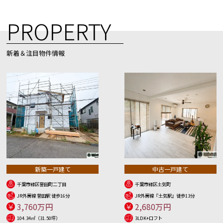
PROPERTY
新着＆注目物件情報
新築一戸建て
中古一戸建て
千葉市緑区誉田町二丁目
千葉市緑区土気町
JR外房線 誉田駅 徒歩16分
JR外房線『土気駅』徒歩13分
3,760万円
2,680万円
104.34㎡（31.50坪）
3LDK+ロフト