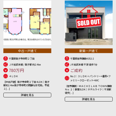
中古一戸建て
新築一戸建て
千葉県銚子市幸町２丁目
千葉県旭市鎌数4352-2
ＪＲ総武本線 / 銚子駅 約2.4㎞
JＲ総武本線 干潟 徒歩7分
780万円
ご成約
４ＬＤＫ
No.2：３ＬＤＫ＋パントリー+書斎+フ
ァミリークローゼット+WIC
【中古戸建】銚子市幸町２丁目 4LDK｜銚子
駅約2.4㎞ 銚子市幸町の閑静な住宅街。平成
〈旭市鎌数〉ＭＡＣＨＩＬＡＢ ＴＯＷＮ鎌数
１[...]
Ｎｏ.２｜新築3LDK｜ホテルライク｜干潟駅
徒歩[...]
詳細を見る
詳細を見る