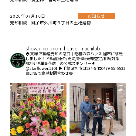
お知らせ
2026年07月16日
売却相談 銚子市外川町３丁目の土地建物
showa_no_mori_house_machilab
🏠東総 不動産売却の窓口｜昭和の森ハウス
旭市に移転
しました！
不動産仲介/売買/新築/売却査定/相続対策
RIZIN 伊澤星花選手の公式スポンサー🥊
@starflower.1101
▶︎千葉県旭市ロ234-5
☎️0479-85-5531
🟢LINEで簡単お問合わせ🟢