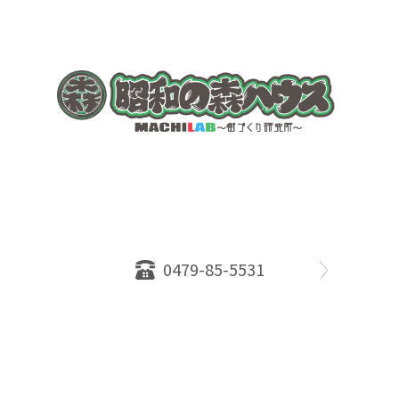
〒289-2516
千葉県旭市ロ234番地５
千葉県知事免許（１）第18335号
営業時間：10：00～18：00
定休日：水曜日
0479-85-5531
物件情報
売却相談
会社概要
スタッフ
店舗案内
SDGs efforts
PrivacyPolicy
© 2026 株式会社昭和の森ハウス