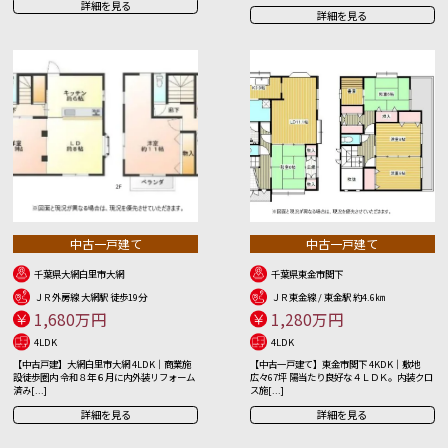
詳細を見る
詳細を見る
中古一戸建て
中古一戸建て
千葉県大網白里市大網
千葉県東金市関下
ＪＲ外房線 大網駅 徒歩19分
ＪＲ東金線 / 東金駅 約4.6㎞
1,680万円
1,280万円
4LDK
4LDK
【中古戸建】大網白里市大網 4LDK｜商業施
【中古一戸建て】東金市関下 4KDK｜敷地
設徒歩圏内 令和８年６月に内外装リフォーム
広々67坪 陽当たり良好な４ＬＤＫ。内装クロ
済み[...]
ス施[...]
詳細を見る
詳細を見る