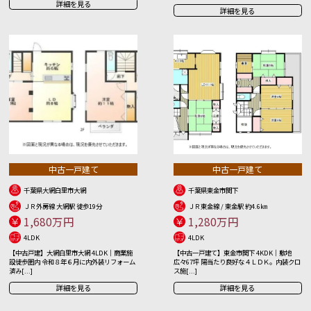
詳細を見る
詳細を見る
中古一戸建て
中古一戸建て
千葉県大網白里市大網
千葉県東金市関下
ＪＲ外房線 大網駅 徒歩19分
ＪＲ東金線 / 東金駅 約4.6㎞
1,680万円
1,280万円
4LDK
4LDK
【中古戸建】大網白里市大網 4LDK｜商業施
【中古一戸建て】東金市関下 4KDK｜敷地
設徒歩圏内 令和８年６月に内外装リフォーム
広々67坪 陽当たり良好な４ＬＤＫ。内装クロ
済み[...]
ス施[...]
詳細を見る
詳細を見る