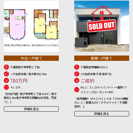
中古一戸建て
新築一戸建て
千葉県銚子市幸町２丁目
千葉県旭市鎌数4352-2
ＪＲ総武本線 / 銚子駅 約2.4㎞
JＲ総武本線 干潟 徒歩7分
780万円
ご成約
４ＬＤＫ
No.2：３ＬＤＫ＋パントリー+書斎+フ
ァミリークローゼット+WIC
【中古戸建】銚子市幸町２丁目 4LDK｜銚子
駅約2.4㎞ 銚子市幸町の閑静な住宅街。平成
〈旭市鎌数〉ＭＡＣＨＩＬＡＢ ＴＯＷＮ鎌数
１[...]
Ｎｏ.２｜新築3LDK｜ホテルライク｜干潟駅
徒歩[...]
詳細を見る
詳細を見る