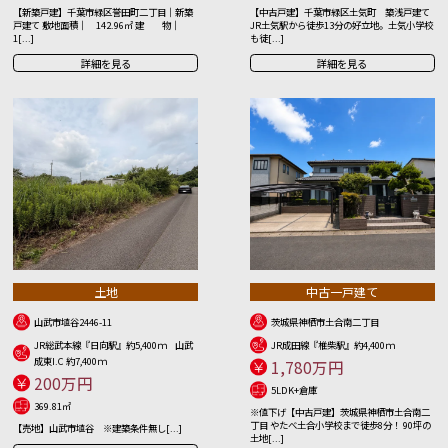
【新築戸建】千葉市緑区誉田町二丁目｜新築
【中古戸建】千葉市緑区土気町 築浅戸建て
戸建て 敷地面積｜ 142.96㎡ 建 物｜
JR土気駅から徒歩13分の好立地。土気小学校
1[...]
も徒[...]
詳細を見る
詳細を見る
土地
中古一戸建て
山武市埴谷2446-11
茨城県神栖市土合南二丁目
JR総武本線『日向駅』約5,400ｍ 山武
JR成田線『椎柴駅』約4,400ｍ
成東I.C 約7,400ｍ
1,780万円
200万円
5LDK+倉庫
369.81㎡
※値下げ【中古戸建】茨城県神栖市土合南二
丁目 やたべ土合小学校まで徒歩8分！ 90坪の
【売地】山武市埴谷 ※建築条件無し[...]
土地[...]