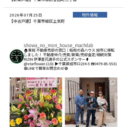
物件情報
2026年07月25日
【中古戸建】千葉市緑区土気町
showa_no_mori_house_machilab
🏠東総 不動産売却の窓口｜昭和の森ハウス
旭市に移転
しました！
不動産仲介/売買/新築/売却査定/相続対策
RIZIN 伊澤星花選手の公式スポンサー🥊
@starflower.1101
▶︎千葉県旭市ロ234-5
☎️0479-85-5531
🟢LINEで簡単お問合わせ🟢