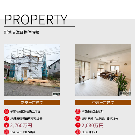
PROPERTY
新着＆注目物件情報
新築一戸建て
中古一戸建て
千葉市緑区誉田町二丁目
千葉市緑区土気町
JR外房線 誉田駅 徒歩16分
JR外房線『土気駅』徒歩13分
3,760万円
2,680万円
104.34㎡（31.50坪）
3LDK+ロフト