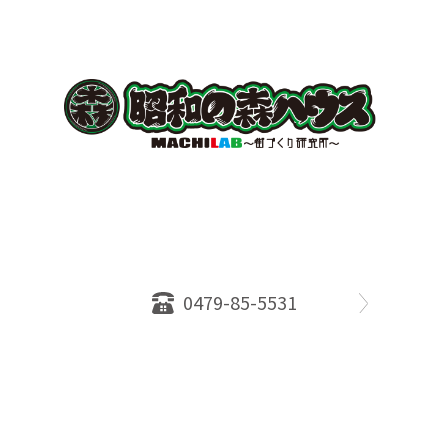
〒289-2516
千葉県旭市ロ234番地５
千葉県知事免許（１）第18335号
営業時間：10：00～18：00
定休日：水曜日
0479-85-5531
物件情報
売却相談
会社概要
スタッフ
店舗案内
SDGs efforts
PrivacyPolicy
© 2026 株式会社昭和の森ハウス