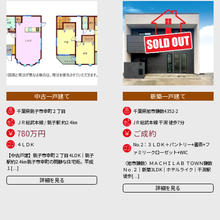
中古一戸建て
新築一戸建て
千葉県銚子市幸町２丁目
千葉県旭市鎌数4352-2
ＪＲ総武本線 / 銚子駅 約2.4㎞
JＲ総武本線 干潟 徒歩7分
780万円
ご成約
４ＬＤＫ
No.2：３ＬＤＫ＋パントリー+書斎+フ
ァミリークローゼット+WIC
【中古戸建】銚子市幸町２丁目 4LDK｜銚子
駅約2.4㎞ 銚子市幸町の閑静な住宅街。平成
〈旭市鎌数〉ＭＡＣＨＩＬＡＢ ＴＯＷＮ鎌数
１[...]
Ｎｏ.２｜新築3LDK｜ホテルライク｜干潟駅
徒歩[...]
詳細を見る
詳細を見る