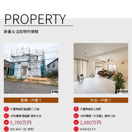
PROPERTY
新着＆注目物件情報
新築一戸建て
中古一戸建て
千葉市緑区誉田町二丁目
千葉市緑区土気町
JR外房線 誉田駅 徒歩16分
JR外房線『土気駅』徒歩13分
3,760万円
2,680万円
104.34㎡（31.50坪）
3LDK+ロフト