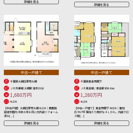
詳細を見る
詳細を見る
中古一戸建て
中古一戸建て
千葉県大網白里市大網
千葉県東金市関下
ＪＲ外房線 大網駅 徒歩19分
ＪＲ東金線 / 東金駅 約4.6㎞
1,680万円
1,280万円
4LDK
4LDK
【中古戸建】大網白里市大網 4LDK｜商業施
【中古一戸建て】東金市関下 4KDK｜敷地
設徒歩圏内 令和８年６月に内外装リフォーム
広々67坪 陽当たり良好な４ＬＤＫ。内装クロ
済み[...]
ス施[...]
詳細を見る
詳細を見る