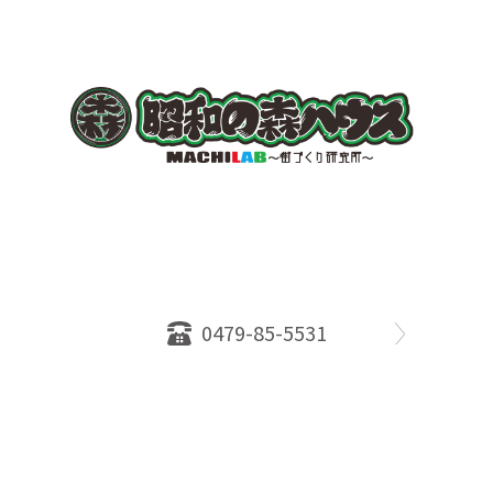
〒289-2516
千葉県旭市ロ234番地５
千葉県知事免許（１）第18335号
営業時間：10：00～18：00
定休日：水曜日
0479-85-5531
物件情報
売却相談
会社概要
スタッフ
店舗案内
SDGs efforts
PrivacyPolicy
© 2026 株式会社昭和の森ハウス