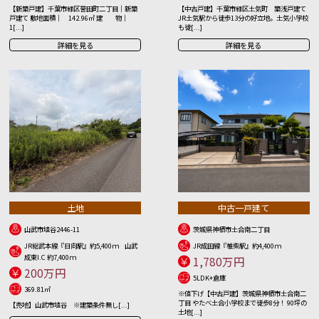
【新築戸建】千葉市緑区誉田町二丁目｜新築
【中古戸建】千葉市緑区土気町 築浅戸建て
戸建て 敷地面積｜ 142.96㎡ 建 物｜
JR土気駅から徒歩13分の好立地。土気小学校
1[...]
も徒[...]
詳細を見る
詳細を見る
土地
中古一戸建て
山武市埴谷2446-11
茨城県神栖市土合南二丁目
JR総武本線『日向駅』約5,400ｍ 山武
JR成田線『椎柴駅』約4,400ｍ
成東I.C 約7,400ｍ
1,780万円
200万円
5LDK+倉庫
369.81㎡
※値下げ【中古戸建】茨城県神栖市土合南二
丁目 やたべ土合小学校まで徒歩8分！ 90坪の
【売地】山武市埴谷 ※建築条件無し[...]
土地[...]