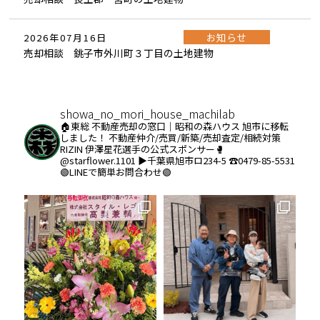
お知らせ
2026年07月16日
売却相談 銚子市外川町３丁目の土地建物
showa_no_mori_house_machilab
🏠東総 不動産売却の窓口｜昭和の森ハウス
旭市に移転
しました！
不動産仲介/売買/新築/売却査定/相続対策
RIZIN 伊澤星花選手の公式スポンサー🥊
@starflower.1101
▶︎千葉県旭市ロ234-5
☎️0479-85-5531
🟢LINEで簡単お問合わせ🟢