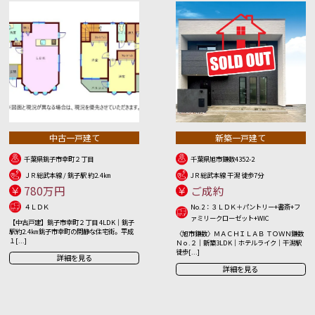
中古一戸建て
新築一戸建て
千葉県銚子市幸町２丁目
千葉県旭市鎌数4352-2
ＪＲ総武本線 / 銚子駅 約2.4㎞
JＲ総武本線 干潟 徒歩7分
780万円
ご成約
４ＬＤＫ
No.2：３ＬＤＫ＋パントリー+書斎+フ
ァミリークローゼット+WIC
【中古戸建】銚子市幸町２丁目 4LDK｜銚子
駅約2.4㎞ 銚子市幸町の閑静な住宅街。平成
〈旭市鎌数〉ＭＡＣＨＩＬＡＢ ＴＯＷＮ鎌数
１[...]
Ｎｏ.２｜新築3LDK｜ホテルライク｜干潟駅
徒歩[...]
詳細を見る
詳細を見る