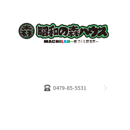
〒289-2516
千葉県旭市ロ234番地５
千葉県知事免許（１）第18335号
営業時間：10：00～18：00
定休日：水曜日
0479-85-5531
物件情報
売却相談
会社概要
スタッフ
店舗案内
SDGs efforts
PrivacyPolicy
© 2026 株式会社昭和の森ハウス