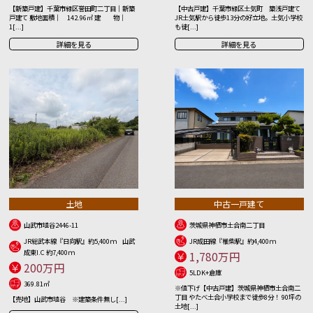
【新築戸建】千葉市緑区誉田町二丁目｜新築
【中古戸建】千葉市緑区土気町 築浅戸建て
戸建て 敷地面積｜ 142.96㎡ 建 物｜
JR土気駅から徒歩13分の好立地。土気小学校
1[...]
も徒[...]
詳細を見る
詳細を見る
土地
中古一戸建て
山武市埴谷2446-11
茨城県神栖市土合南二丁目
JR総武本線『日向駅』約5,400ｍ 山武
JR成田線『椎柴駅』約4,400ｍ
成東I.C 約7,400ｍ
1,780万円
200万円
5LDK+倉庫
369.81㎡
※値下げ【中古戸建】茨城県神栖市土合南二
丁目 やたべ土合小学校まで徒歩8分！ 90坪の
【売地】山武市埴谷 ※建築条件無し[...]
土地[...]