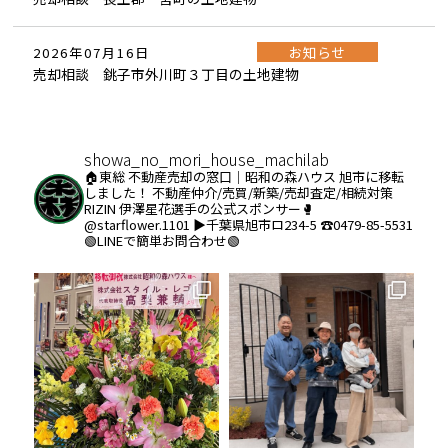
お知らせ
2026年07月16日
売却相談 銚子市外川町３丁目の土地建物
showa_no_mori_house_machilab
🏠東総 不動産売却の窓口｜昭和の森ハウス
旭市に移転
しました！
不動産仲介/売買/新築/売却査定/相続対策
RIZIN 伊澤星花選手の公式スポンサー🥊
@starflower.1101
▶︎千葉県旭市ロ234-5
☎️0479-85-5531
🟢LINEで簡単お問合わせ🟢