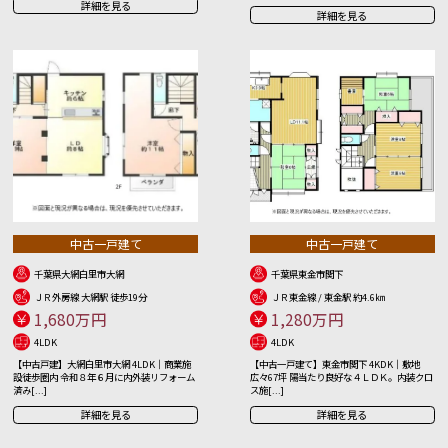
詳細を見る
詳細を見る
中古一戸建て
中古一戸建て
千葉県大網白里市大網
千葉県東金市関下
ＪＲ外房線 大網駅 徒歩19分
ＪＲ東金線 / 東金駅 約4.6㎞
1,680万円
1,280万円
4LDK
4LDK
【中古戸建】大網白里市大網 4LDK｜商業施
【中古一戸建て】東金市関下 4KDK｜敷地
設徒歩圏内 令和８年６月に内外装リフォーム
広々67坪 陽当たり良好な４ＬＤＫ。内装クロ
済み[...]
ス施[...]
詳細を見る
詳細を見る