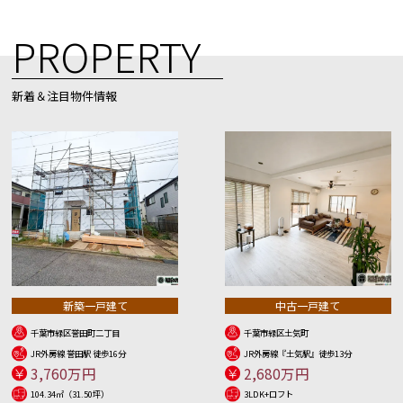
PROPERTY
新着＆注目物件情報
新築一戸建て
中古一戸建て
千葉市緑区誉田町二丁目
千葉市緑区土気町
JR外房線 誉田駅 徒歩16分
JR外房線『土気駅』徒歩13分
3,760万円
2,680万円
104.34㎡（31.50坪）
3LDK+ロフト