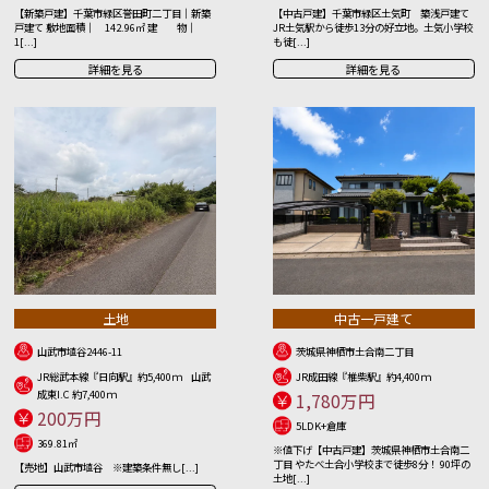
【新築戸建】千葉市緑区誉田町二丁目｜新築
【中古戸建】千葉市緑区土気町 築浅戸建て
戸建て 敷地面積｜ 142.96㎡ 建 物｜
JR土気駅から徒歩13分の好立地。土気小学校
1[...]
も徒[...]
詳細を見る
詳細を見る
土地
中古一戸建て
山武市埴谷2446-11
茨城県神栖市土合南二丁目
JR総武本線『日向駅』約5,400ｍ 山武
JR成田線『椎柴駅』約4,400ｍ
成東I.C 約7,400ｍ
1,780万円
200万円
5LDK+倉庫
369.81㎡
※値下げ【中古戸建】茨城県神栖市土合南二
丁目 やたべ土合小学校まで徒歩8分！ 90坪の
【売地】山武市埴谷 ※建築条件無し[...]
土地[...]