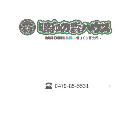
〒289-2516
千葉県旭市ロ234番地５
千葉県知事免許（１）第18335号
営業時間：10：00～18：00
定休日：水曜日
0479-85-5531
物件情報
売却相談
会社概要
スタッフ
店舗案内
SDGs efforts
PrivacyPolicy
© 2026 株式会社昭和の森ハウス