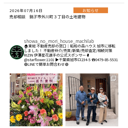
お知らせ
2026年07月16日
売却相談 銚子市外川町３丁目の土地建物
showa_no_mori_house_machilab
🏠東総 不動産売却の窓口｜昭和の森ハウス
旭市に移転
しました！
不動産仲介/売買/新築/売却査定/相続対策
RIZIN 伊澤星花選手の公式スポンサー🥊
@starflower.1101
▶︎千葉県旭市ロ234-5
☎️0479-85-5531
🟢LINEで簡単お問合わせ🟢