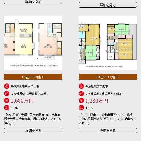
詳細を見る
詳細を見る
中古一戸建て
中古一戸建て
千葉県大網白里市大網
千葉県東金市関下
ＪＲ外房線 大網駅 徒歩19分
ＪＲ東金線 / 東金駅 約4.6㎞
1,680万円
1,280万円
4LDK
4LDK
【中古戸建】大網白里市大網 4LDK｜商業施
【中古一戸建て】東金市関下 4KDK｜敷地
設徒歩圏内 令和８年６月に内外装リフォーム
広々67坪 陽当たり良好な４ＬＤＫ。内装クロ
済み[...]
ス施[...]
詳細を見る
詳細を見る