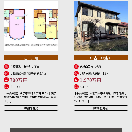
中古一戸建て
中古一戸建て
千葉県銚子市幸町２丁目
大網白里市北今泉
ＪＲ総武本線 / 銚子駅 約2.4㎞
JR外房線/大網駅 12ｋｍ
780万円
1,970万円
４ＬＤＫ
4SLDK
【中古戸建】銚子市幸町２丁目 4LDK｜銚子
【中古戸建】大網白里市北今泉 四季を楽し
駅約2.4㎞ 銚子市幸町の閑静な住宅街。平成
む邸宅 ミサワホーム施工のこだわりの注文住
１[...]
宅。広々[...]
詳細を見る
詳細を見る