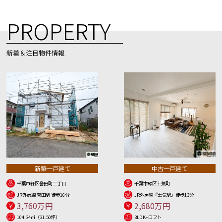
PROPERTY
新着＆注目物件情報
新築一戸建て
中古一戸建て
千葉市緑区誉田町二丁目
千葉市緑区土気町
JR外房線 誉田駅 徒歩16分
JR外房線『土気駅』徒歩13分
3,760万円
2,680万円
104.34㎡（31.50坪）
3LDK+ロフト