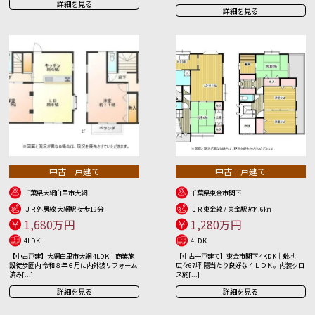
詳細を見る
詳細を見る
中古一戸建て
中古一戸建て
千葉県大網白里市大網
千葉県東金市関下
ＪＲ外房線 大網駅 徒歩19分
ＪＲ東金線 / 東金駅 約4.6㎞
1,680万円
1,280万円
4LDK
4LDK
【中古戸建】大網白里市大網 4LDK｜商業施
【中古一戸建て】東金市関下 4KDK｜敷地
設徒歩圏内 令和８年６月に内外装リフォーム
広々67坪 陽当たり良好な４ＬＤＫ。内装クロ
済み[...]
ス施[...]
詳細を見る
詳細を見る