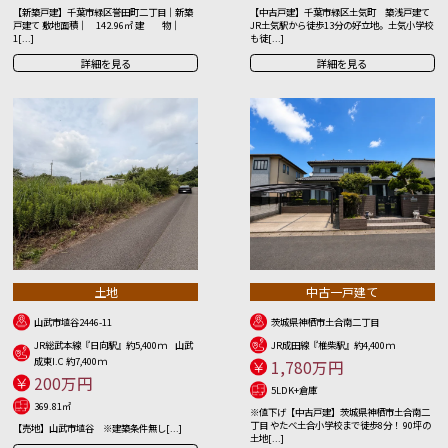
【新築戸建】千葉市緑区誉田町二丁目｜新築
【中古戸建】千葉市緑区土気町 築浅戸建て
戸建て 敷地面積｜ 142.96㎡ 建 物｜
JR土気駅から徒歩13分の好立地。土気小学校
1[...]
も徒[...]
詳細を見る
詳細を見る
土地
中古一戸建て
山武市埴谷2446-11
茨城県神栖市土合南二丁目
JR総武本線『日向駅』約5,400ｍ 山武
JR成田線『椎柴駅』約4,400ｍ
成東I.C 約7,400ｍ
1,780万円
200万円
5LDK+倉庫
369.81㎡
※値下げ【中古戸建】茨城県神栖市土合南二
丁目 やたべ土合小学校まで徒歩8分！ 90坪の
【売地】山武市埴谷 ※建築条件無し[...]
土地[...]