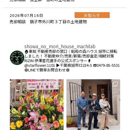
お知らせ
2026年07月16日
売却相談 銚子市外川町３丁目の土地建物
showa_no_mori_house_machilab
🏠東総 不動産売却の窓口｜昭和の森ハウス
旭市に移転
しました！
不動産仲介/売買/新築/売却査定/相続対策
RIZIN 伊澤星花選手の公式スポンサー🥊
@starflower.1101
▶︎千葉県旭市ロ234-5
☎️0479-85-5531
🟢LINEで簡単お問合わせ🟢