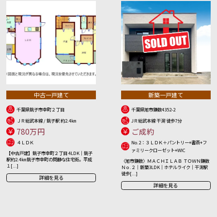
中古一戸建て
新築一戸建て
千葉県銚子市幸町２丁目
千葉県旭市鎌数4352-2
ＪＲ総武本線 / 銚子駅 約2.4㎞
JＲ総武本線 干潟 徒歩7分
780万円
ご成約
４ＬＤＫ
No.2：３ＬＤＫ＋パントリー+書斎+フ
ァミリークローゼット+WIC
【中古戸建】銚子市幸町２丁目 4LDK｜銚子
駅約2.4㎞ 銚子市幸町の閑静な住宅街。平成
〈旭市鎌数〉ＭＡＣＨＩＬＡＢ ＴＯＷＮ鎌数
１[...]
Ｎｏ.２｜新築3LDK｜ホテルライク｜干潟駅
徒歩[...]
詳細を見る
詳細を見る