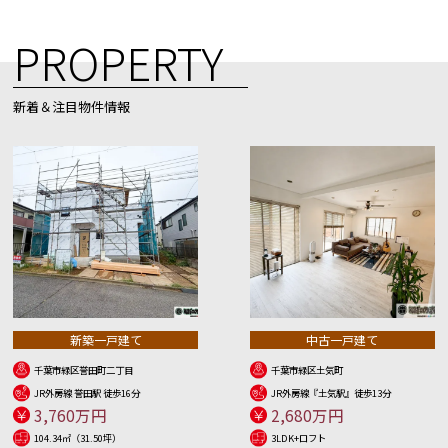
PROPERTY
新着＆注目物件情報
新築一戸建て
中古一戸建て
千葉市緑区誉田町二丁目
千葉市緑区土気町
JR外房線 誉田駅 徒歩16分
JR外房線『土気駅』徒歩13分
3,760万円
2,680万円
104.34㎡（31.50坪）
3LDK+ロフト