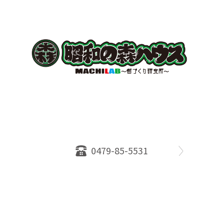
〒289-2516
千葉県旭市ロ234番地５
千葉県知事免許（１）第18335号
営業時間：10：00～18：00
定休日：水曜日
0479-85-5531
物件情報
売却相談
会社概要
スタッフ
店舗案内
SDGs efforts
PrivacyPolicy
© 2026 株式会社昭和の森ハウス