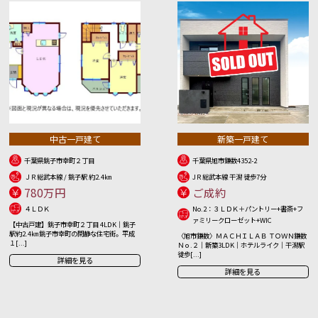
中古一戸建て
新築一戸建て
千葉県銚子市幸町２丁目
千葉県旭市鎌数4352-2
ＪＲ総武本線 / 銚子駅 約2.4㎞
JＲ総武本線 干潟 徒歩7分
780万円
ご成約
４ＬＤＫ
No.2：３ＬＤＫ＋パントリー+書斎+フ
ァミリークローゼット+WIC
【中古戸建】銚子市幸町２丁目 4LDK｜銚子
駅約2.4㎞ 銚子市幸町の閑静な住宅街。平成
〈旭市鎌数〉ＭＡＣＨＩＬＡＢ ＴＯＷＮ鎌数
１[...]
Ｎｏ.２｜新築3LDK｜ホテルライク｜干潟駅
徒歩[...]
詳細を見る
詳細を見る