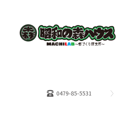
〒289-2516
千葉県旭市ロ234番地５
千葉県知事免許（１）第18335号
営業時間：10：00～18：00
定休日：水曜日
0479-85-5531
物件情報
売却相談
会社概要
スタッフ
店舗案内
SDGs efforts
PrivacyPolicy
© 2026 株式会社昭和の森ハウス