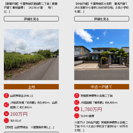
【新築戸建】千葉市緑区誉田町二丁目｜新築
【中古戸建】千葉市緑区土気町 築浅戸建て
戸建て 敷地面積｜ 142.96㎡ 建 物｜
JR土気駅から徒歩13分の好立地。土気小学校
1[...]
も徒[...]
詳細を見る
詳細を見る
土地
中古一戸建て
山武市埴谷2446-11
茨城県神栖市土合南二丁目
JR総武本線『日向駅』約5,400ｍ 山武
JR成田線『椎柴駅』約4,400ｍ
成東I.C 約7,400ｍ
1,780万円
200万円
5LDK+倉庫
369.81㎡
※値下げ【中古戸建】茨城県神栖市土合南二
丁目 やたべ土合小学校まで徒歩8分！ 90坪の
【売地】山武市埴谷 ※建築条件無し[...]
土地[...]