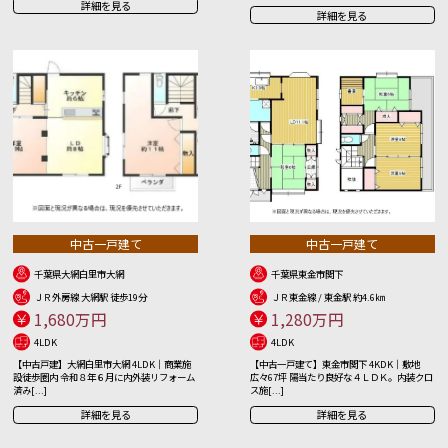
詳細を見る
詳細を見る
中古一戸建て
中古一戸建て
千葉県大網白里市大網
千葉県東金市関下
ＪＲ外房線 大網駅 徒歩19分
ＪＲ東金線 / 東金駅 約4.6㎞
1,680万円
1,280万円
4LDK
4LDK
【中古戸建】大網白里市大網 4LDK｜商業施
【中古一戸建て】東金市関下 4KDK｜敷地
設徒歩圏内 令和８年６月に内外装リフォーム
広々67坪 陽当たり良好な４ＬＤＫ。内装クロ
済み[...]
ス施[...]
詳細を見る
詳細を見る