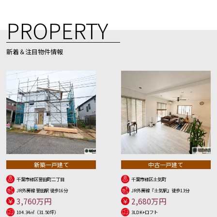
PROPERTY
新着＆注目物件情報
新築一戸建て
中古一戸建て
千葉市緑区誉田町二丁目
千葉市緑区土気町
JR外房線 誉田駅 徒歩16分
JR外房線『土気駅』徒歩13分
3,760万円
2,680万円
104.34㎡（31.50坪）
3LDK+ロフト