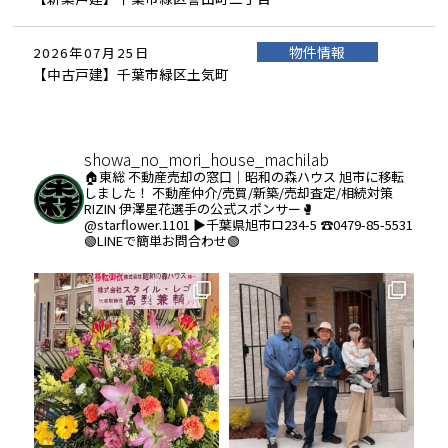
物件情報
2026年07月25日
【中古戸建】千葉市緑区土気町
showa_no_mori_house_machilab
🏠東総 不動産売却の窓口｜昭和の森ハウス
旭市に移転
しました！
不動産仲介/売買/新築/売却査定/相続対策
RIZIN 伊澤星花選手の公式スポンサー🥊
@starflower.1101
▶︎千葉県旭市ロ234-5
☎️0479-85-5531
🟢LINEで簡単お問合わせ🟢