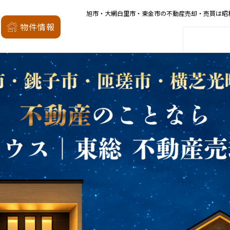
旭市・大網白里市・東金市の不動産売却・売買は昭
昭和の森
物件情報
家
会社概要
店舗案内
モデルハウス
厳