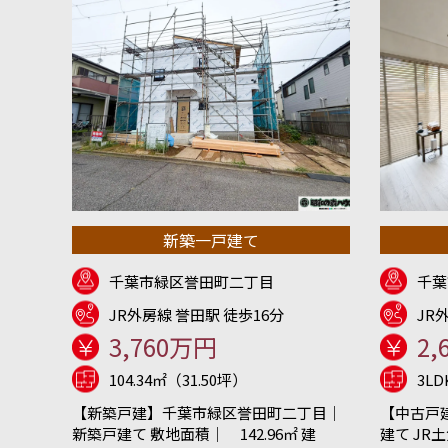
新築一戸建て
千葉市緑区誉田町二丁目
千葉
JR外房線 誉田駅 徒歩16分
JR
3,760万円
2,
104.34㎡（31.50坪）
3L
【新築戸建】千葉市緑区誉田町二丁目｜
【中古戸
新築戸建て 敷地面積｜ 142.96㎡ 建
建て JR