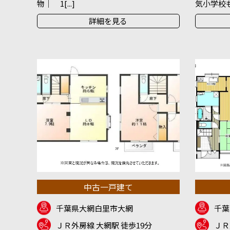
物｜ 1[...]
気小学校も徒
詳細を見る
中古一戸建て
千葉県大網白里市大網
千葉
ＪＲ外房線 大網駅 徒歩19分
ＪＲ