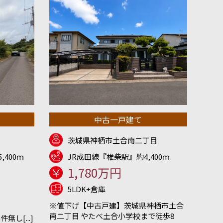
中古一戸建て
茨城県神栖市土合南二丁目
,400ｍ
JR成田線『椎柴駅』約4,400ｍ
1,780万円
5LDK+倉庫
※値下げ【中古戸建】茨城県神栖市土合
南二丁目 やたべ土合小学校まで徒歩8
し[...]