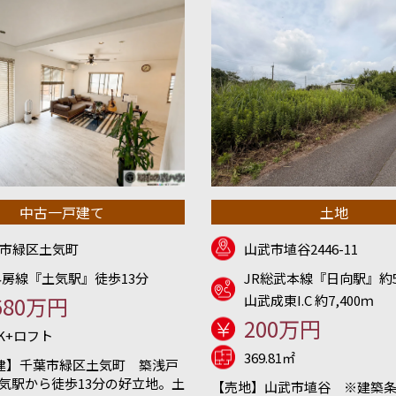
中古一戸建て
土地
市緑区土気町
山武市埴谷2446-11
外房線『土気駅』徒歩13分
JR総武本線『日向駅』約5
680万円
山武成東I.C 約7,400ｍ
200万円
DK+ロフト
369.81㎡
建】千葉市緑区土気町 築浅戸
土気駅から徒歩13分の好立地。土
【売地】山武市埴谷 ※建築条件無