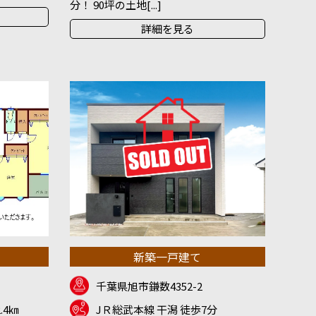
分！ 90坪の土地[...]
詳細を見る
新築一戸建て
千葉県旭市鎌数4352-2
.4㎞
JＲ総武本線 干潟 徒歩7分