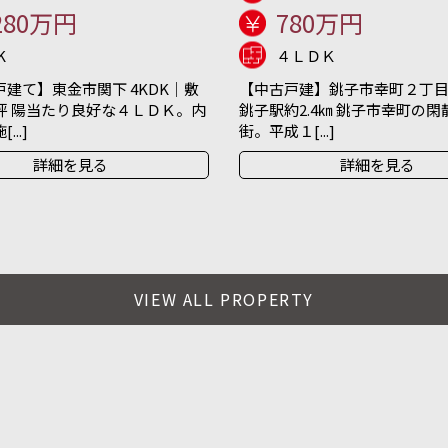
280万円
780万円
K
４ＬＤＫ
建て】東金市関下 4KDK｜敷
【中古戸建】銚子市幸町２丁目 
坪 陽当たり良好な４ＬＤＫ。内
銚子駅約2.4㎞ 銚子市幸町の
..]
街。平成１[...]
詳細を見る
詳細を見る
VIEW ALL PROPERTY