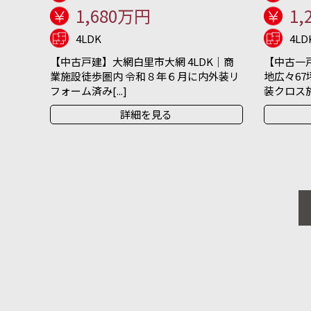
1,680万円
1,
4LDK
4LD
【中古戸建】大網白里市大網 4LDK｜商
【中古一戸
業施設徒歩圏内 令和８年６月に内外装リ
地広々67
フォーム済み[...]
装クロス施[.
詳細を見る