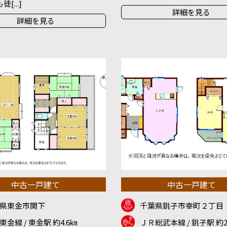
[...]
詳細を見る
詳細を見る
中古一戸建て
中古一戸建て
県東金市関下
千葉県銚子市幸町２丁目
東金線 / 東金駅 約4.6㎞
ＪＲ総武本線 / 銚子駅 約2