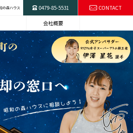
0479-85-5531
CONTACT
和の森ハウス
ハウスの
東総不動産売却の
会社概要
窓口
スタッフ紹介
SDGsの取り組み
選プラン
建物仕様
施工例