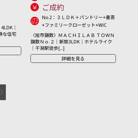
ご成約
No.2：３ＬＤＫ＋パントリー+書斎
+ファミリークローゼット+WIC
4LDK｜
閑静な住宅
〈旭市鎌数〉ＭＡＣＨＩＬＡＢ ＴＯＷＮ
鎌数Ｎｏ.２｜新築3LDK｜ホテルライク
｜干潟駅徒歩[...]
詳細を見る