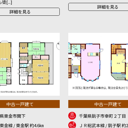
[...]
詳細を見る
詳細を見る
中古一戸建て
中古一戸建て
県東金市関下
千葉県銚子市幸町２丁目
東金線 / 東金駅 約4.6㎞
ＪＲ総武本線 / 銚子駅 約2