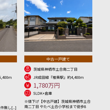
中古一戸建て
茨城県神栖市土合南二丁目
,400ｍ
JR成田線『椎柴駅』約4,400ｍ
1,780万円
5LDK+倉庫
※値下げ【中古戸建】茨城県神栖市土合
南二丁目 やたべ土合小学校まで徒歩8
し[...]