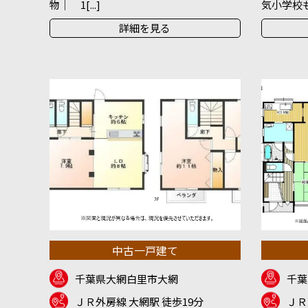
物｜ 1[...]
気小学校も徒
詳細を見る
中古一戸建て
千葉県大網白里市大網
千葉
ＪＲ外房線 大網駅 徒歩19分
ＪＲ