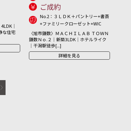
ご成約
No.2：３ＬＤＫ＋パントリー+書斎
+ファミリークローゼット+WIC
4LDK｜
閑静な住宅
〈旭市鎌数〉ＭＡＣＨＩＬＡＢ ＴＯＷＮ
鎌数Ｎｏ.２｜新築3LDK｜ホテルライク
｜干潟駅徒歩[...]
詳細を見る