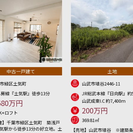
中古一戸建て
土地
市緑区土気町
山武市埴谷2446-11
外房線『土気駅』徒歩13分
JR総武本線『日向駅』約5
680万円
山武成東I.C 約7,400ｍ
200万円
DK+ロフト
369.81㎡
建】千葉市緑区土気町 築浅戸
土気駅から徒歩13分の好立地。土
【売地】山武市埴谷 ※建築条件無