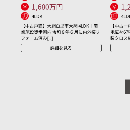
1,680万円
1,
4LDK
4LD
【中古戸建】大網白里市大網 4LDK｜商
【中古一戸
業施設徒歩圏内 令和８年６月に内外装リ
地広々67
フォーム済み[...]
装クロス施[.
詳細を見る