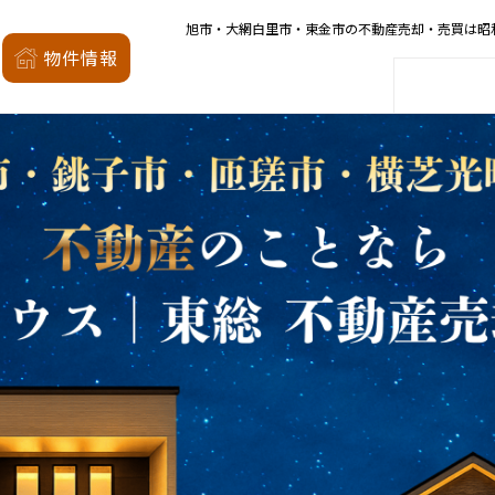
旭市・大網白里市・東金市の不動産売却・売買は昭
昭和の森
物件情報
家
会社概要
店舗案内
モデルハウス
厳