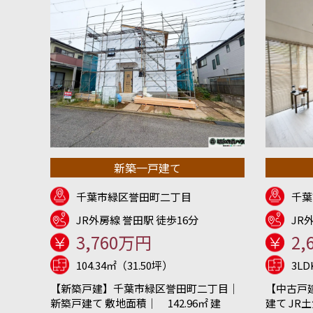
新築一戸建て
千葉市緑区誉田町二丁目
千葉
JR外房線 誉田駅 徒歩16分
JR
3,760万円
2,
104.34㎡（31.50坪）
3L
【新築戸建】千葉市緑区誉田町二丁目｜
【中古戸
新築戸建て 敷地面積｜ 142.96㎡ 建
建て JR