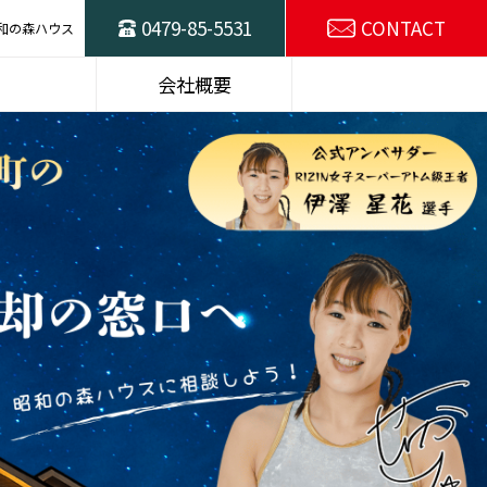
0479-85-5531
CONTACT
和の森ハウス
ハウスの
東総不動産売却の
会社概要
窓口
スタッフ紹介
SDGsの取り組み
選プラン
建物仕様
施工例