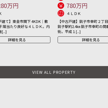
280万円
780万円
K
４ＬＤＫ
建て】東金市関下 4KDK｜敷
【中古戸建】銚子市幸町２丁目 
坪 陽当たり良好な４ＬＤＫ。内
銚子駅約2.4㎞ 銚子市幸町の
..]
街。平成１[...]
詳細を見る
詳細を見る
VIEW ALL PROPERTY