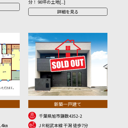
分！ 90坪の土地[...]
詳細を見る
新築一戸建て
千葉県旭市鎌数4352-2
.4㎞
JＲ総武本線 干潟 徒歩7分