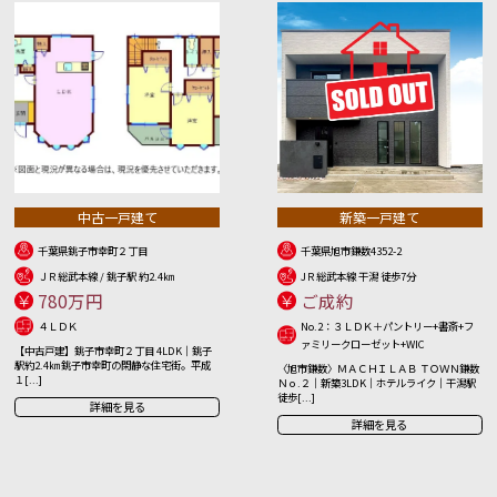
中古一戸建て
新築一戸建て
千葉県銚子市幸町２丁目
千葉県旭市鎌数4352-2
ＪＲ総武本線 / 銚子駅 約2.4㎞
JＲ総武本線 干潟 徒歩7分
780万円
ご成約
４ＬＤＫ
No.2：３ＬＤＫ＋パントリー+書斎+フ
ァミリークローゼット+WIC
【中古戸建】銚子市幸町２丁目 4LDK｜銚子
駅約2.4㎞ 銚子市幸町の閑静な住宅街。平成
〈旭市鎌数〉ＭＡＣＨＩＬＡＢ ＴＯＷＮ鎌数
１[...]
Ｎｏ.２｜新築3LDK｜ホテルライク｜干潟駅
徒歩[...]
詳細を見る
詳細を見る