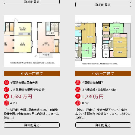
詳細を見る
詳細を見る
中古一戸建て
中古一戸建て
千葉県大網白里市大網
千葉県東金市関下
ＪＲ外房線 大網駅 徒歩19分
ＪＲ東金線 / 東金駅 約4.6㎞
1,680万円
1,280万円
4LDK
4LDK
【中古戸建】大網白里市大網 4LDK｜商業施
【中古一戸建て】東金市関下 4KDK｜敷地
設徒歩圏内 令和８年６月に内外装リフォーム
広々67坪 陽当たり良好な４ＬＤＫ。内装クロ
済み[...]
ス施[...]
詳細を見る
詳細を見る