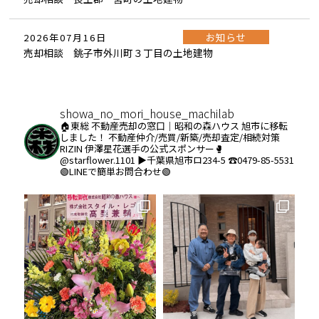
お知らせ
2026年07月16日
売却相談 銚子市外川町３丁目の土地建物
showa_no_mori_house_machilab
🏠東総 不動産売却の窓口｜昭和の森ハウス
旭市に移転
しました！
不動産仲介/売買/新築/売却査定/相続対策
RIZIN 伊澤星花選手の公式スポンサー🥊
@starflower.1101
▶︎千葉県旭市ロ234-5
☎️0479-85-5531
🟢LINEで簡単お問合わせ🟢