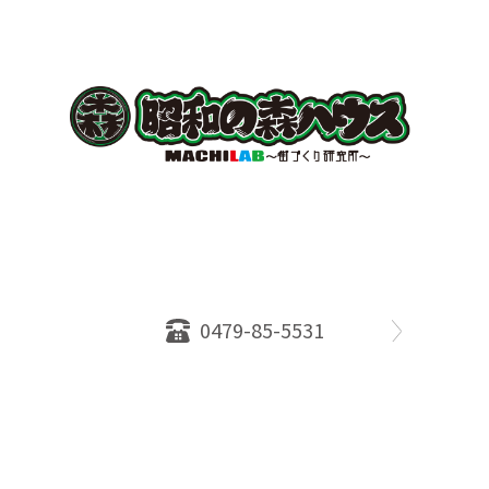
〒289-2516
千葉県旭市ロ234番地５
千葉県知事免許（１）第18335号
営業時間：10：00～18：00
定休日：水曜日
0479-85-5531
物件情報
売却相談
会社概要
スタッフ
店舗案内
SDGs efforts
PrivacyPolicy
© 2026 株式会社昭和の森ハウス