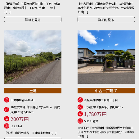
【新築戸建】千葉市緑区誉田町二丁目｜新築
【中古戸建】千葉市緑区土気町 築浅戸建て
戸建て 敷地面積｜ 142.96㎡ 建 物｜
JR土気駅から徒歩13分の好立地。土気小学校
1[...]
も徒[...]
詳細を見る
詳細を見る
土地
中古一戸建て
山武市埴谷2446-11
茨城県神栖市土合南二丁目
JR総武本線『日向駅』約5,400ｍ 山武
JR成田線『椎柴駅』約4,400ｍ
成東I.C 約7,400ｍ
1,780万円
200万円
5LDK+倉庫
369.81㎡
※値下げ【中古戸建】茨城県神栖市土合南二
丁目 やたべ土合小学校まで徒歩8分！ 90坪の
【売地】山武市埴谷 ※建築条件無し[...]
土地[...]