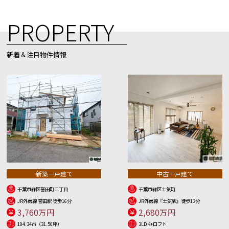
PROPERTY
新着＆注目物件情報
新築一戸建て
中古一戸建て
千葉市緑区誉田町二丁目
千葉市緑区土気町
JR外房線 誉田駅 徒歩16分
JR外房線『土気駅』徒歩13分
3,760万円
2,680万円
104.34㎡（31.50坪）
3LDK+ロフト