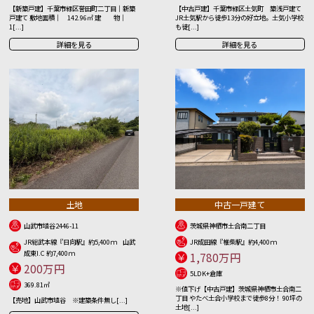
【新築戸建】千葉市緑区誉田町二丁目｜新築
【中古戸建】千葉市緑区土気町 築浅戸建て
戸建て 敷地面積｜ 142.96㎡ 建 物｜
JR土気駅から徒歩13分の好立地。土気小学校
1[...]
も徒[...]
詳細を見る
詳細を見る
土地
中古一戸建て
山武市埴谷2446-11
茨城県神栖市土合南二丁目
JR総武本線『日向駅』約5,400ｍ 山武
JR成田線『椎柴駅』約4,400ｍ
成東I.C 約7,400ｍ
1,780万円
200万円
5LDK+倉庫
369.81㎡
※値下げ【中古戸建】茨城県神栖市土合南二
丁目 やたべ土合小学校まで徒歩8分！ 90坪の
【売地】山武市埴谷 ※建築条件無し[...]
土地[...]