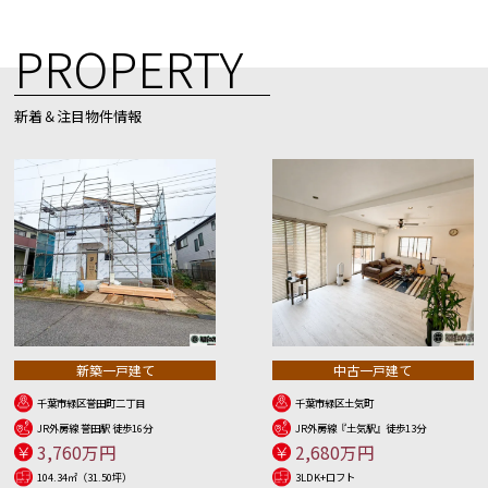
PROPERTY
新着＆注目物件情報
新築一戸建て
中古一戸建て
千葉市緑区誉田町二丁目
千葉市緑区土気町
JR外房線 誉田駅 徒歩16分
JR外房線『土気駅』徒歩13分
3,760万円
2,680万円
104.34㎡（31.50坪）
3LDK+ロフト