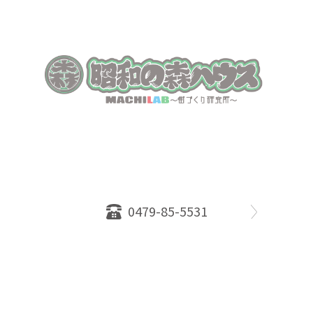
〒289-2516
千葉県旭市ロ234番地５
千葉県知事免許（１）第18335号
営業時間：10：00～18：00
定休日：水曜日
0479-85-5531
物件情報
売却相談
会社概要
スタッフ
店舗案内
SDGs efforts
PrivacyPolicy
© 2026 株式会社昭和の森ハウス