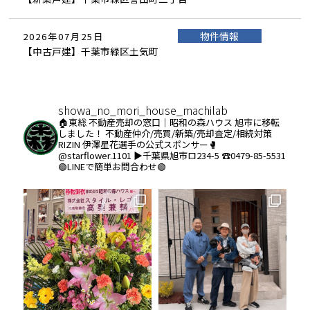
物件情報
2026年07月25日
【中古戸建】千葉市緑区土気町
showa_no_mori_house_machilab
🏠東総 不動産売却の窓口｜昭和の森ハウス
旭市に移転
しました！
不動産仲介/売買/新築/売却査定/相続対策
RIZIN 伊澤星花選手の公式スポンサー🥊
@starflower.1101
▶︎千葉県旭市ロ234-5
☎️0479-85-5531
🟢LINEで簡単お問合わせ🟢