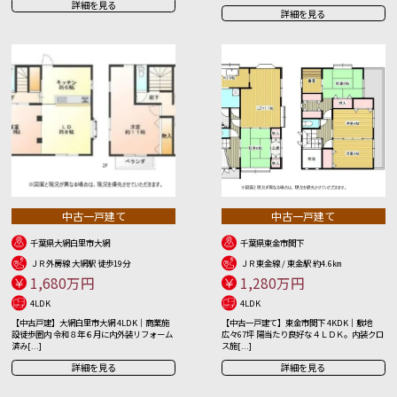
詳細を見る
詳細を見る
中古一戸建て
中古一戸建て
千葉県大網白里市大網
千葉県東金市関下
ＪＲ外房線 大網駅 徒歩19分
ＪＲ東金線 / 東金駅 約4.6㎞
1,680万円
1,280万円
4LDK
4LDK
【中古戸建】大網白里市大網 4LDK｜商業施
【中古一戸建て】東金市関下 4KDK｜敷地
設徒歩圏内 令和８年６月に内外装リフォーム
広々67坪 陽当たり良好な４ＬＤＫ。内装クロ
済み[...]
ス施[...]
詳細を見る
詳細を見る