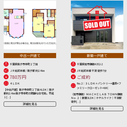
中古一戸建て
新築一戸建て
千葉県銚子市幸町２丁目
千葉県旭市鎌数4352-2
ＪＲ総武本線 / 銚子駅 約2.4㎞
JＲ総武本線 干潟 徒歩7分
780万円
ご成約
４ＬＤＫ
No.2：３ＬＤＫ＋パントリー+書斎+フ
ァミリークローゼット+WIC
【中古戸建】銚子市幸町２丁目 4LDK｜銚子
駅約2.4㎞ 銚子市幸町の閑静な住宅街。平成
〈旭市鎌数〉ＭＡＣＨＩＬＡＢ ＴＯＷＮ鎌数
１[...]
Ｎｏ.２｜新築3LDK｜ホテルライク｜干潟駅
徒歩[...]
詳細を見る
詳細を見る