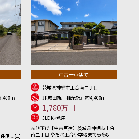
中古一戸建て
茨城県神栖市土合南二丁目
,400ｍ
JR成田線『椎柴駅』約4,400ｍ
1,780万円
5LDK+倉庫
※値下げ【中古戸建】茨城県神栖市土合
南二丁目 やたべ土合小学校まで徒歩8
し[...]