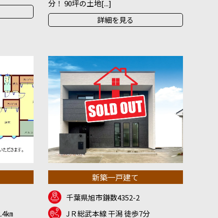
分！ 90坪の土地[...]
詳細を見る
新築一戸建て
千葉県旭市鎌数4352-2
.4㎞
JＲ総武本線 干潟 徒歩7分