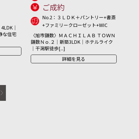
ご成約
No.2：３ＬＤＫ＋パントリー+書斎
+ファミリークローゼット+WIC
4LDK｜
閑静な住宅
〈旭市鎌数〉ＭＡＣＨＩＬＡＢ ＴＯＷＮ
鎌数Ｎｏ.２｜新築3LDK｜ホテルライク
｜干潟駅徒歩[...]
詳細を見る