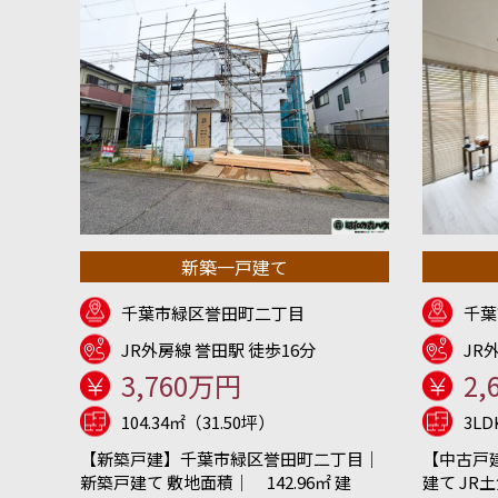
新築一戸建て
千葉市緑区誉田町二丁目
千葉
JR外房線 誉田駅 徒歩16分
JR
3,760万円
2,
104.34㎡（31.50坪）
3L
【新築戸建】千葉市緑区誉田町二丁目｜
【中古戸
新築戸建て 敷地面積｜ 142.96㎡ 建
建て JR