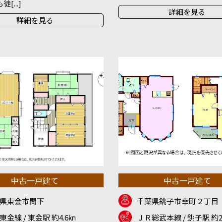
[...]
詳細を見る
詳細を見る
中古一戸建て
中古一戸建て
県東金市関下
千葉県銚子市幸町２丁目
東金線 / 東金駅 約4.6㎞
ＪＲ総武本線 / 銚子駅 約2