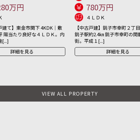
280万円
780万円
K
４ＬＤＫ
建て】東金市関下 4KDK｜敷
【中古戸建】銚子市幸町２丁目 
坪 陽当たり良好な４ＬＤＫ。内
銚子駅約2.4㎞ 銚子市幸町の
..]
街。平成１[...]
詳細を見る
詳細を見る
VIEW ALL PROPERTY