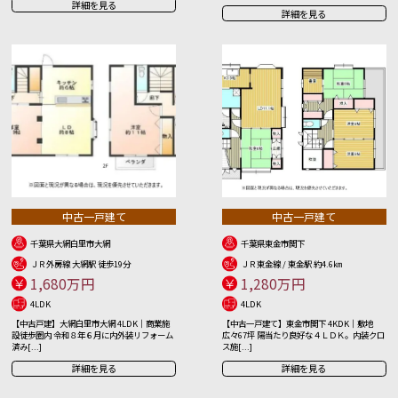
詳細を見る
詳細を見る
中古一戸建て
中古一戸建て
千葉県大網白里市大網
千葉県東金市関下
ＪＲ外房線 大網駅 徒歩19分
ＪＲ東金線 / 東金駅 約4.6㎞
1,680万円
1,280万円
4LDK
4LDK
【中古戸建】大網白里市大網 4LDK｜商業施
【中古一戸建て】東金市関下 4KDK｜敷地
設徒歩圏内 令和８年６月に内外装リフォーム
広々67坪 陽当たり良好な４ＬＤＫ。内装クロ
済み[...]
ス施[...]
詳細を見る
詳細を見る