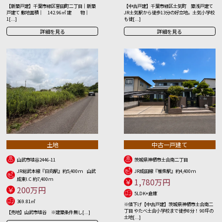
【新築戸建】千葉市緑区誉田町二丁目｜新築
【中古戸建】千葉市緑区土気町 築浅戸建て
戸建て 敷地面積｜ 142.96㎡ 建 物｜
JR土気駅から徒歩13分の好立地。土気小学校
1[...]
も徒[...]
詳細を見る
詳細を見る
土地
中古一戸建て
山武市埴谷2446-11
茨城県神栖市土合南二丁目
JR総武本線『日向駅』約5,400ｍ 山武
JR成田線『椎柴駅』約4,400ｍ
成東I.C 約7,400ｍ
1,780万円
200万円
5LDK+倉庫
369.81㎡
※値下げ【中古戸建】茨城県神栖市土合南二
丁目 やたべ土合小学校まで徒歩8分！ 90坪の
【売地】山武市埴谷 ※建築条件無し[...]
土地[...]