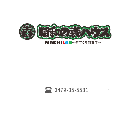
〒289-2516
千葉県旭市ロ234番地５
千葉県知事免許（１）第18335号
営業時間：10：00～18：00
定休日：水曜日
0479-85-5531
物件情報
売却相談
会社概要
スタッフ
店舗案内
SDGs efforts
PrivacyPolicy
© 2026 株式会社昭和の森ハウス