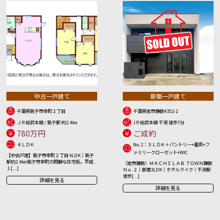
中古一戸建て
新築一戸建て
千葉県銚子市幸町２丁目
千葉県旭市鎌数4352-2
ＪＲ総武本線 / 銚子駅 約2.4㎞
JＲ総武本線 干潟 徒歩7分
780万円
ご成約
４ＬＤＫ
No.2：３ＬＤＫ＋パントリー+書斎+フ
ァミリークローゼット+WIC
【中古戸建】銚子市幸町２丁目 4LDK｜銚子
駅約2.4㎞ 銚子市幸町の閑静な住宅街。平成
〈旭市鎌数〉ＭＡＣＨＩＬＡＢ ＴＯＷＮ鎌数
１[...]
Ｎｏ.２｜新築3LDK｜ホテルライク｜干潟駅
徒歩[...]
詳細を見る
詳細を見る