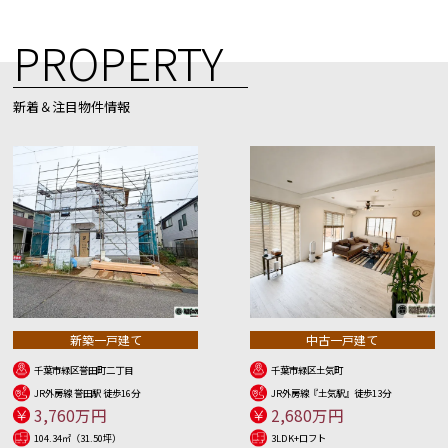
PROPERTY
新着＆注目物件情報
新築一戸建て
中古一戸建て
千葉市緑区誉田町二丁目
千葉市緑区土気町
JR外房線 誉田駅 徒歩16分
JR外房線『土気駅』徒歩13分
3,760万円
2,680万円
104.34㎡（31.50坪）
3LDK+ロフト