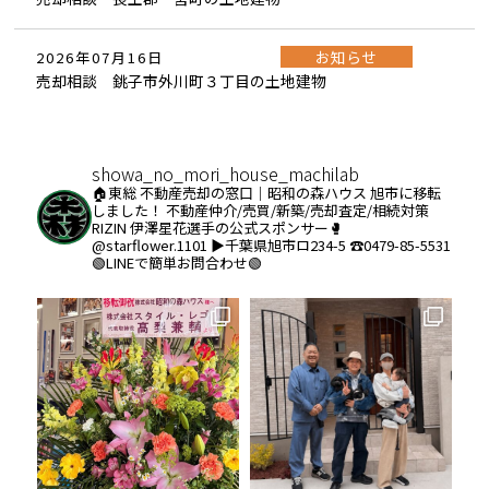
お知らせ
2026年07月16日
売却相談 銚子市外川町３丁目の土地建物
showa_no_mori_house_machilab
🏠東総 不動産売却の窓口｜昭和の森ハウス
旭市に移転
しました！
不動産仲介/売買/新築/売却査定/相続対策
RIZIN 伊澤星花選手の公式スポンサー🥊
@starflower.1101
▶︎千葉県旭市ロ234-5
☎️0479-85-5531
🟢LINEで簡単お問合わせ🟢