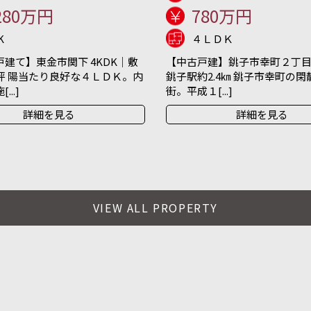
280万円
780万円
K
４ＬＤＫ
建て】東金市関下 4KDK｜敷
【中古戸建】銚子市幸町２丁目 
坪 陽当たり良好な４ＬＤＫ。内
銚子駅約2.4㎞ 銚子市幸町の
..]
街。平成１[...]
詳細を見る
詳細を見る
VIEW ALL PROPERTY