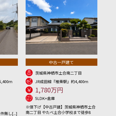
中古一戸建て
茨城県神栖市土合南二丁目
,400ｍ
JR成田線『椎柴駅』約4,400ｍ
1,780万円
5LDK+倉庫
※値下げ【中古戸建】茨城県神栖市土合
南二丁目 やたべ土合小学校まで徒歩8
し[...]