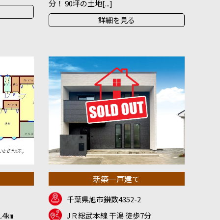
分！ 90坪の土地[...]
詳細を見る
新築一戸建て
千葉県旭市鎌数4352-2
.4㎞
JＲ総武本線 干潟 徒歩7分