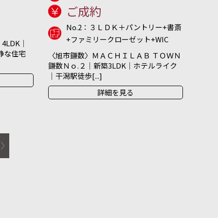
ご成約
No.2：３ＬＤＫ＋パントリー+書斎
+ファミリークローゼット+WIC
4LDK｜
閑静な住宅
〈旭市鎌数〉ＭＡＣＨＩＬＡＢ ＴＯＷＮ
鎌数Ｎｏ.２｜新築3LDK｜ホテルライク
｜干潟駅徒歩[...]
詳細を見る