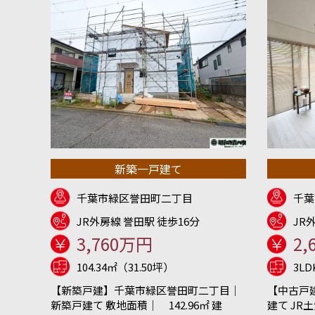
新築一戸建て
千葉市緑区誉田町二丁目
千葉
JR外房線 誉田駅 徒歩16分
JR
3,760万円
2,
104.34㎡（31.50坪）
3L
【新築戸建】千葉市緑区誉田町二丁目｜
【中古戸
新築戸建て 敷地面積｜ 142.96㎡ 建
建て JR