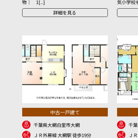
物｜ 1[...]
気小学校も徒
詳細を見る
中古一戸建て
千葉県大網白里市大網
千葉
ＪＲ外房線 大網駅 徒歩19分
ＪＲ