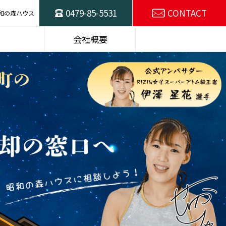
0479-85-5531
CONTACT
和の森ハウス
ハウスの
東総不動産売却の
会社概要
窓口
スタッフ紹介
SDGsの取り組み
選プラン
建物仕様
施工例