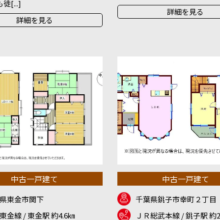
[...]
詳細を見る
詳細を見る
中古一戸建て
中古一戸建て
県東金市関下
千葉県銚子市幸町２丁目
東金線 / 東金駅 約4.6㎞
ＪＲ総武本線 / 銚子駅 約2