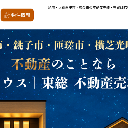
旭市・大網白里市・東金市の不動産売却・売買は昭
昭和の森
物件情報
家
会社概要
店舗案内
モデルハウス
厳