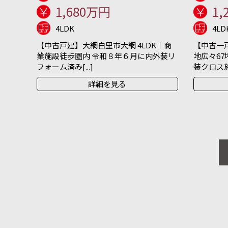
1,680万円
1,
4LDK
4LD
【中古戸建】大網白里市大網 4LDK｜商
【中古一戸
業施設徒歩圏内 令和８年６月に内外装リ
地広々67
フォーム済み[...]
装クロス施[.
詳細を見る