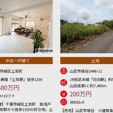
中古一戸建て
土地
市緑区土気町
山武市埴谷2446-11
外房線『土気駅』徒歩13分
JR総武本線『日向駅』約5
680万円
山武成東I.C 約7,400ｍ
200万円
DK+ロフト
369.81㎡
建】千葉市緑区土気町 築浅戸
土気駅から徒歩13分の好立地。土
【売地】山武市埴谷 ※建築条件無