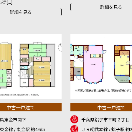
[...]
詳細を見る
詳細を見る
中古一戸建て
中古一戸建て
県東金市関下
千葉県銚子市幸町２丁目
東金線 / 東金駅 約4.6㎞
ＪＲ総武本線 / 銚子駅 約2