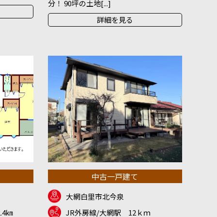
分！ 90坪の土地[...]
詳細を見る
中古一戸建て
大網白里市北今泉
.4㎞
JR外房線/大網駅 12ｋｍ