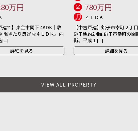
280万円
780万円
K
４ＬＤＫ
建て】東金市関下 4KDK｜敷
【中古戸建】銚子市幸町２丁目 
坪 陽当たり良好な４ＬＤＫ。内
銚子駅約2.4㎞ 銚子市幸町の
..]
街。平成１[...]
詳細を見る
詳細を見る
VIEW ALL PROPERTY