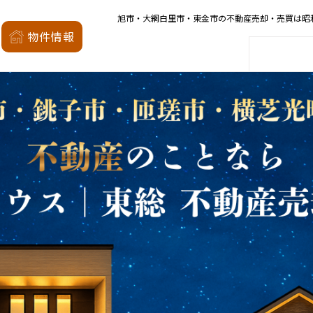
旭市・大網白里市・東金市の不動産売却・売買は昭
昭和の森
物件情報
家
会社概要
店舗案内
モデルハウス
厳