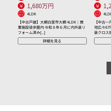
1,680万円
1,
4LDK
4LD
【中古戸建】大網白里市大網 4LDK｜商
【中古一戸
業施設徒歩圏内 令和８年６月に内外装リ
地広々67
フォーム済み[...]
装クロス施[.
詳細を見る