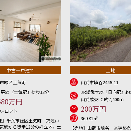
中古一戸建て
土地
市緑区土気町
山武市埴谷2446-11
外房線『土気駅』徒歩13分
JR総武本線『日向駅』約5
680万円
山武成東I.C 約7,400ｍ
200万円
DK+ロフト
369.81㎡
建】千葉市緑区土気町 築浅戸
土気駅から徒歩13分の好立地。土
【売地】山武市埴谷 ※建築条件無