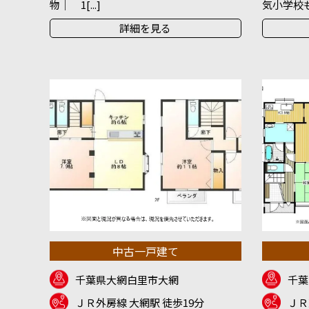
物｜ 1[...]
気小学校も徒
詳細を見る
中古一戸建て
千葉県大網白里市大網
千葉
ＪＲ外房線 大網駅 徒歩19分
ＪＲ