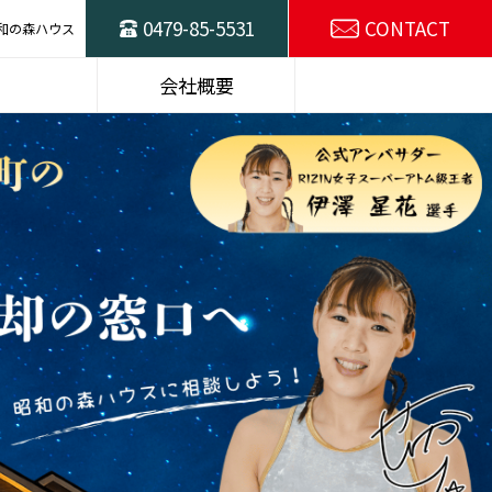
0479-85-5531
CONTACT
和の森ハウス
ハウスの
東総不動産売却の
会社概要
窓口
スタッフ紹介
SDGsの取り組み
選プラン
建物仕様
施工例