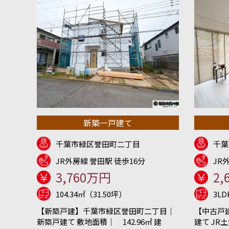
新築一戸建て
千葉市緑区誉田町二丁目
千葉
JR外房線 誉田駅 徒歩16分
JR
3,760万円
2,
104.34㎡（31.50坪）
3L
【新築戸建】千葉市緑区誉田町二丁目｜
【中古戸
新築戸建て 敷地面積｜ 142.96㎡ 建
建て JR