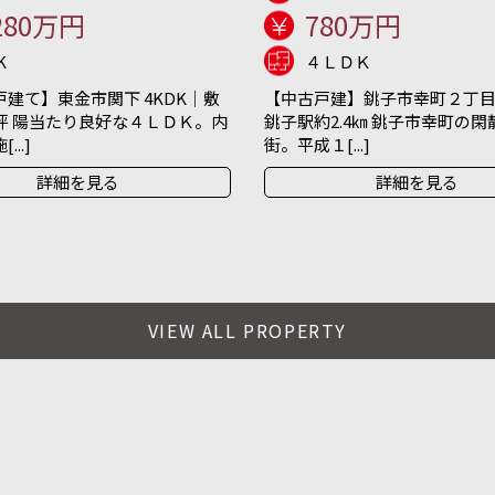
280万円
780万円
K
４ＬＤＫ
建て】東金市関下 4KDK｜敷
【中古戸建】銚子市幸町２丁目 
坪 陽当たり良好な４ＬＤＫ。内
銚子駅約2.4㎞ 銚子市幸町の
..]
街。平成１[...]
詳細を見る
詳細を見る
VIEW ALL PROPERTY