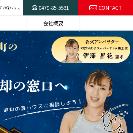
0479-85-5531
CONTACT
和の森ハウス
ハウスの
東総不動産売却の
会社概要
窓口
スタッフ紹介
SDGsの取り組み
選プラン
建物仕様
施工例