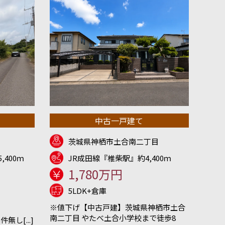
中古一戸建て
茨城県神栖市土合南二丁目
,400ｍ
JR成田線『椎柴駅』約4,400ｍ
1,780万円
5LDK+倉庫
※値下げ【中古戸建】茨城県神栖市土合
南二丁目 やたべ土合小学校まで徒歩8
し[...]