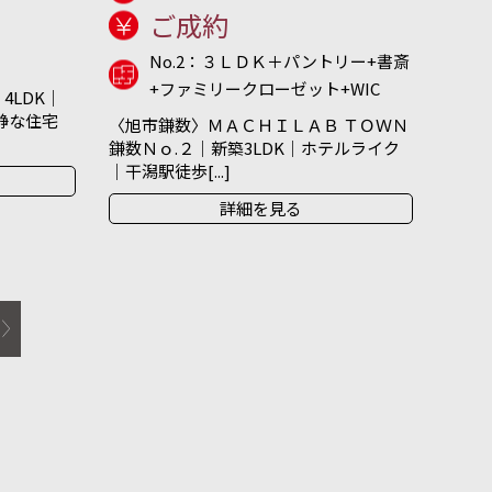
ご成約
No.2：３ＬＤＫ＋パントリー+書斎
+ファミリークローゼット+WIC
4LDK｜
閑静な住宅
〈旭市鎌数〉ＭＡＣＨＩＬＡＢ ＴＯＷＮ
鎌数Ｎｏ.２｜新築3LDK｜ホテルライク
｜干潟駅徒歩[...]
詳細を見る