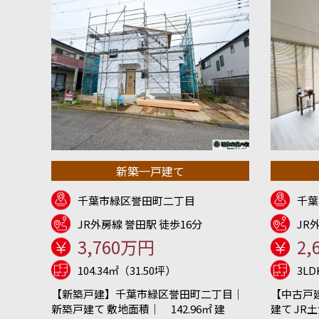
新築一戸建て
千葉市緑区誉田町二丁目
千葉
JR外房線 誉田駅 徒歩16分
JR
3,760万円
2,
104.34㎡（31.50坪）
3L
【新築戸建】千葉市緑区誉田町二丁目｜
【中古戸
新築戸建て 敷地面積｜ 142.96㎡ 建
建て JR