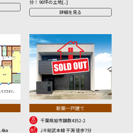
分！ 90坪の土地[...]
詳細を見る
新築一戸建て
千葉県旭市鎌数4352-2
.4㎞
JＲ総武本線 干潟 徒歩7分