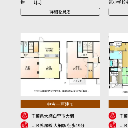
物｜ 1[...]
気小学校も徒
詳細を見る
中古一戸建て
千葉県大網白里市大網
千葉
ＪＲ外房線 大網駅 徒歩19分
ＪＲ