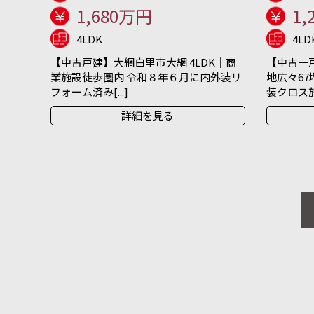
1,680万円
1,
4LDK
4LD
【中古戸建】大網白里市大網 4LDK｜商
【中古一戸
業施設徒歩圏内 令和８年６月に内外装リ
地広々67
フォーム済み[...]
装クロス施[.
詳細を見る