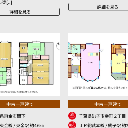
[...]
詳細を見る
詳細を見る
中古一戸建て
中古一戸建て
県東金市関下
千葉県銚子市幸町２丁目
東金線 / 東金駅 約4.6㎞
ＪＲ総武本線 / 銚子駅 約2