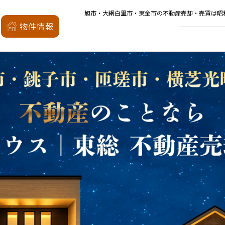
旭市・大網白里市・東金市の不動産売却・売買は昭
昭和の森
物件情報
家
会社概要
店舗案内
モデルハウス
厳