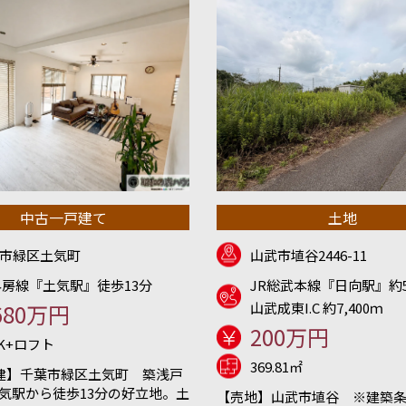
中古一戸建て
土地
市緑区土気町
山武市埴谷2446-11
外房線『土気駅』徒歩13分
JR総武本線『日向駅』約5
680万円
山武成東I.C 約7,400ｍ
200万円
DK+ロフト
369.81㎡
建】千葉市緑区土気町 築浅戸
土気駅から徒歩13分の好立地。土
【売地】山武市埴谷 ※建築条件無