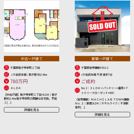
中古一戸建て
新築一戸建て
千葉県銚子市幸町２丁目
千葉県旭市鎌数4352-2
ＪＲ総武本線 / 銚子駅 約2.4㎞
JＲ総武本線 干潟 徒歩7分
780万円
ご成約
４ＬＤＫ
No.2：３ＬＤＫ＋パントリー+書斎+フ
ァミリークローゼット+WIC
【中古戸建】銚子市幸町２丁目 4LDK｜銚子
駅約2.4㎞ 銚子市幸町の閑静な住宅街。平成
〈旭市鎌数〉ＭＡＣＨＩＬＡＢ ＴＯＷＮ鎌数
１[...]
Ｎｏ.２｜新築3LDK｜ホテルライク｜干潟駅
徒歩[...]
詳細を見る
詳細を見る