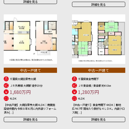
詳細を見る
詳細を見る
中古一戸建て
中古一戸建て
千葉県大網白里市大網
千葉県東金市関下
ＪＲ外房線 大網駅 徒歩19分
ＪＲ東金線 / 東金駅 約4.6㎞
1,680万円
1,280万円
4LDK
4LDK
【中古戸建】大網白里市大網 4LDK｜商業施
【中古一戸建て】東金市関下 4KDK｜敷地
設徒歩圏内 令和８年６月に内外装リフォーム
広々67坪 陽当たり良好な４ＬＤＫ。内装クロ
済み[...]
ス施[...]
詳細を見る
詳細を見る