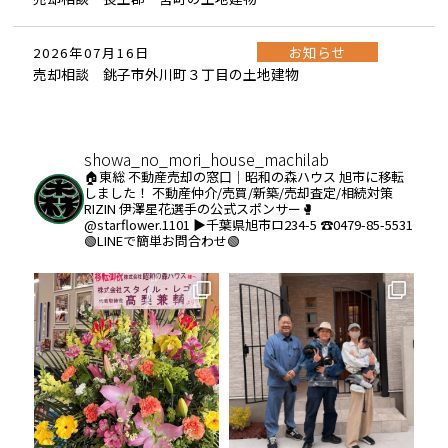
お知らせ
2026年07月16日
売却相談 銚子市外川町３丁目の土地建物
showa_no_mori_house_machilab
🏠東総 不動産売却の窓口｜昭和の森ハウス
旭市に移転
しました！
不動産仲介/売買/新築/売却査定/相続対策
RIZIN 伊澤星花選手の公式スポンサー🥊
@starflower.1101
▶︎千葉県旭市ロ234-5
☎️0479-85-5531
🟢LINEで簡単お問合わせ🟢