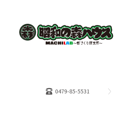
〒289-2516
千葉県旭市ロ234番地５
千葉県知事免許（１）第18335号
営業時間：10：00～18：00
定休日：水曜日
0479-85-5531
物件情報
売却相談
会社概要
スタッフ
店舗案内
SDGs efforts
PrivacyPolicy
© 2026 株式会社昭和の森ハウス