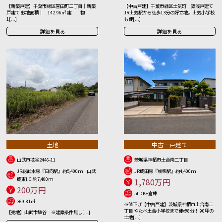
【新築戸建】千葉市緑区誉田町二丁目｜新築
【中古戸建】千葉市緑区土気町 築浅戸建て
戸建て 敷地面積｜ 142.96㎡ 建 物｜
JR土気駅から徒歩13分の好立地。土気小学校
1[...]
も徒[...]
詳細を見る
詳細を見る
土地
中古一戸建て
山武市埴谷2446-11
茨城県神栖市土合南二丁目
JR総武本線『日向駅』約5,400ｍ 山武
JR成田線『椎柴駅』約4,400ｍ
成東I.C 約7,400ｍ
1,780万円
200万円
5LDK+倉庫
369.81㎡
※値下げ【中古戸建】茨城県神栖市土合南二
丁目 やたべ土合小学校まで徒歩8分！ 90坪の
【売地】山武市埴谷 ※建築条件無し[...]
土地[...]