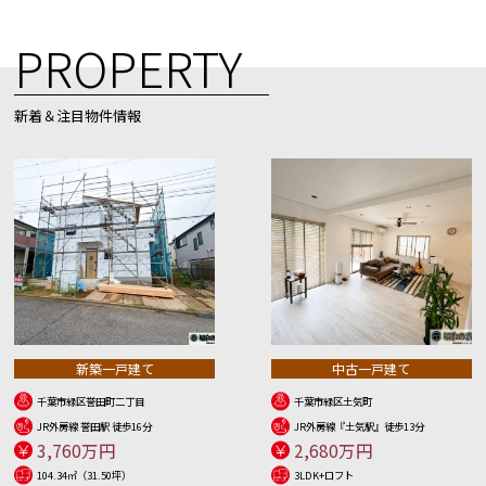
PROPERTY
新着＆注目物件情報
新築一戸建て
中古一戸建て
千葉市緑区誉田町二丁目
千葉市緑区土気町
JR外房線 誉田駅 徒歩16分
JR外房線『土気駅』徒歩13分
3,760万円
2,680万円
104.34㎡（31.50坪）
3LDK+ロフト