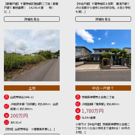
【新築戸建】千葉市緑区誉田町二丁目｜新築
【中古戸建】千葉市緑区土気町 築浅戸建て
戸建て 敷地面積｜ 142.96㎡ 建 物｜
JR土気駅から徒歩13分の好立地。土気小学校
1[...]
も徒[...]
詳細を見る
詳細を見る
土地
中古一戸建て
山武市埴谷2446-11
茨城県神栖市土合南二丁目
JR総武本線『日向駅』約5,400ｍ 山武
JR成田線『椎柴駅』約4,400ｍ
成東I.C 約7,400ｍ
1,780万円
200万円
5LDK+倉庫
369.81㎡
※値下げ【中古戸建】茨城県神栖市土合南二
丁目 やたべ土合小学校まで徒歩8分！ 90坪の
【売地】山武市埴谷 ※建築条件無し[...]
土地[...]