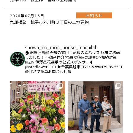
お知らせ
2026年07月16日
売却相談 銚子市外川町３丁目の土地建物
showa_no_mori_house_machilab
🏠東総 不動産売却の窓口｜昭和の森ハウス
旭市に移転
しました！
不動産仲介/売買/新築/売却査定/相続対策
RIZIN 伊澤星花選手の公式スポンサー🥊
@starflower.1101
▶︎千葉県旭市ロ234-5
☎️0479-85-5531
🟢LINEで簡単お問合わせ🟢