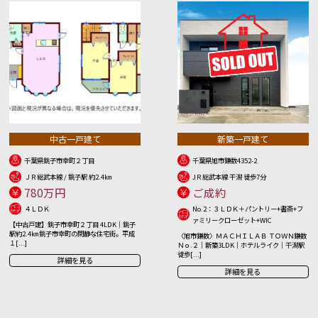
中古一戸建て
新築一戸建て
千葉県銚子市幸町２丁目
千葉県旭市鎌数4352-2
ＪＲ総武本線 / 銚子駅 約2.4㎞
JＲ総武本線 干潟 徒歩7分
780万円
ご成約
４ＬＤＫ
No.2：３ＬＤＫ＋パントリー+書斎+フ
ァミリークローゼット+WIC
【中古戸建】銚子市幸町２丁目 4LDK｜銚子
駅約2.4㎞ 銚子市幸町の閑静な住宅街。平成
〈旭市鎌数〉ＭＡＣＨＩＬＡＢ ＴＯＷＮ鎌数
１[...]
Ｎｏ.２｜新築3LDK｜ホテルライク｜干潟駅
徒歩[...]
詳細を見る
詳細を見る