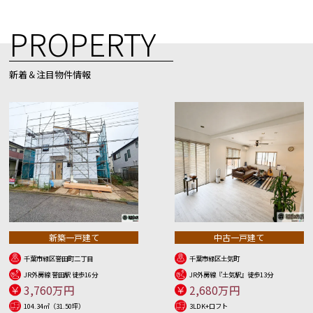
PROPERTY
新着＆注目物件情報
新築一戸建て
中古一戸建て
千葉市緑区誉田町二丁目
千葉市緑区土気町
JR外房線 誉田駅 徒歩16分
JR外房線『土気駅』徒歩13分
3,760万円
2,680万円
104.34㎡（31.50坪）
3LDK+ロフト