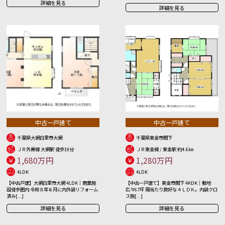
詳細を見る
詳細を見る
中古一戸建て
中古一戸建て
千葉県大網白里市大網
千葉県東金市関下
ＪＲ外房線 大網駅 徒歩19分
ＪＲ東金線 / 東金駅 約4.6㎞
1,680万円
1,280万円
4LDK
4LDK
【中古戸建】大網白里市大網 4LDK｜商業施
【中古一戸建て】東金市関下 4KDK｜敷地
設徒歩圏内 令和８年６月に内外装リフォーム
広々67坪 陽当たり良好な４ＬＤＫ。内装クロ
済み[...]
ス施[...]
詳細を見る
詳細を見る