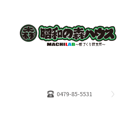
〒289-2516
千葉県旭市ロ234番地５
千葉県知事免許（１）第18335号
営業時間：10：00～18：00
定休日：水曜日
0479-85-5531
物件情報
売却相談
会社概要
スタッフ
店舗案内
SDGs efforts
PrivacyPolicy
© 2026 株式会社昭和の森ハウス