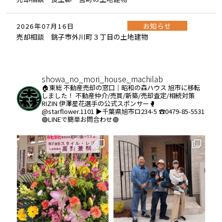
お知らせ
2026年07月16日
売却相談 銚子市外川町３丁目の土地建物
showa_no_mori_house_machilab
🏠東総 不動産売却の窓口｜昭和の森ハウス
旭市に移転
しました！
不動産仲介/売買/新築/売却査定/相続対策
RIZIN 伊澤星花選手の公式スポンサー🥊
@starflower.1101
▶︎千葉県旭市ロ234-5
☎️0479-85-5531
🟢LINEで簡単お問合わせ🟢