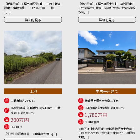
【新築戸建】千葉市緑区誉田町二丁目｜新築
【中古戸建】千葉市緑区土気町 築浅戸建て
戸建て 敷地面積｜ 142.96㎡ 建 物｜
JR土気駅から徒歩13分の好立地。土気小学校
1[...]
も徒[...]
詳細を見る
詳細を見る
土地
中古一戸建て
山武市埴谷2446-11
茨城県神栖市土合南二丁目
JR総武本線『日向駅』約5,400ｍ 山武
JR成田線『椎柴駅』約4,400ｍ
成東I.C 約7,400ｍ
1,780万円
200万円
5LDK+倉庫
369.81㎡
※値下げ【中古戸建】茨城県神栖市土合南二
丁目 やたべ土合小学校まで徒歩8分！ 90坪の
【売地】山武市埴谷 ※建築条件無し[...]
土地[...]