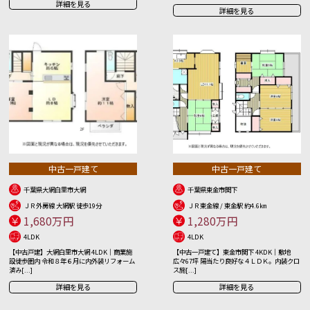
詳細を見る
詳細を見る
中古一戸建て
中古一戸建て
千葉県大網白里市大網
千葉県東金市関下
ＪＲ外房線 大網駅 徒歩19分
ＪＲ東金線 / 東金駅 約4.6㎞
1,680万円
1,280万円
4LDK
4LDK
【中古戸建】大網白里市大網 4LDK｜商業施
【中古一戸建て】東金市関下 4KDK｜敷地
設徒歩圏内 令和８年６月に内外装リフォーム
広々67坪 陽当たり良好な４ＬＤＫ。内装クロ
済み[...]
ス施[...]
詳細を見る
詳細を見る