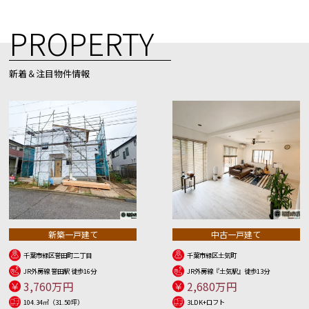
PROPERTY
新着＆注目物件情報
新築一戸建て
中古一戸建て
千葉市緑区誉田町二丁目
千葉市緑区土気町
JR外房線 誉田駅 徒歩16分
JR外房線『土気駅』徒歩13分
3,760万円
2,680万円
104.34㎡（31.50坪）
3LDK+ロフト