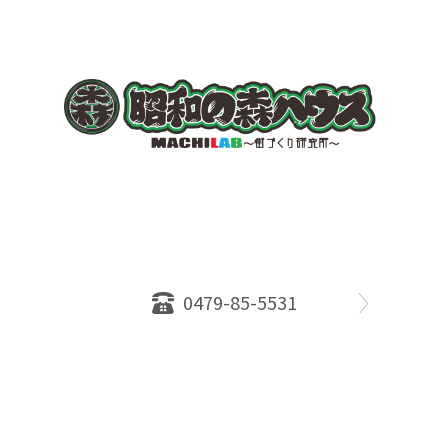
〒289-2516
千葉県旭市ロ234番地５
千葉県知事免許（１）第18335号
営業時間：10：00～18：00
定休日：水曜日
0479-85-5531
物件情報
売却相談
会社概要
スタッフ
店舗案内
SDGs efforts
PrivacyPolicy
© 2026 株式会社昭和の森ハウス