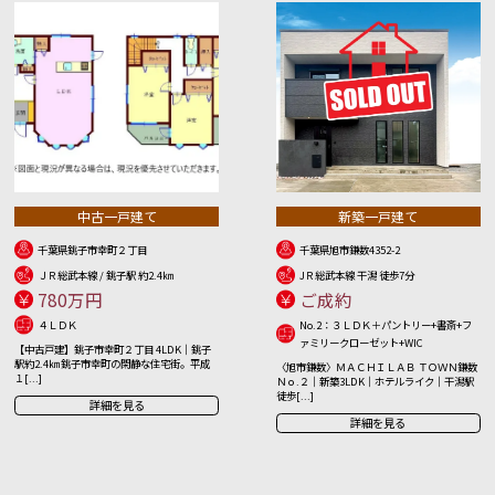
中古一戸建て
新築一戸建て
千葉県銚子市幸町２丁目
千葉県旭市鎌数4352-2
ＪＲ総武本線 / 銚子駅 約2.4㎞
JＲ総武本線 干潟 徒歩7分
780万円
ご成約
４ＬＤＫ
No.2：３ＬＤＫ＋パントリー+書斎+フ
ァミリークローゼット+WIC
【中古戸建】銚子市幸町２丁目 4LDK｜銚子
駅約2.4㎞ 銚子市幸町の閑静な住宅街。平成
〈旭市鎌数〉ＭＡＣＨＩＬＡＢ ＴＯＷＮ鎌数
１[...]
Ｎｏ.２｜新築3LDK｜ホテルライク｜干潟駅
徒歩[...]
詳細を見る
詳細を見る