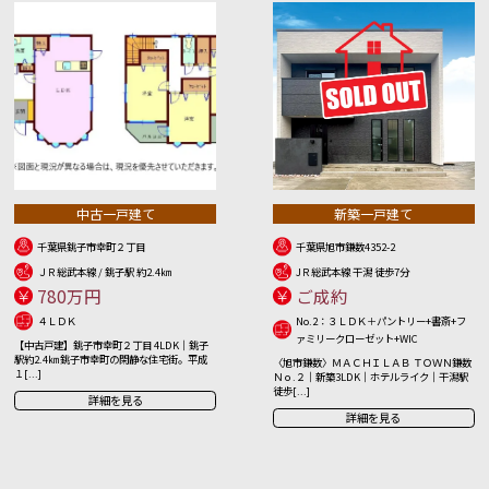
中古一戸建て
新築一戸建て
千葉県銚子市幸町２丁目
千葉県旭市鎌数4352-2
ＪＲ総武本線 / 銚子駅 約2.4㎞
JＲ総武本線 干潟 徒歩7分
780万円
ご成約
４ＬＤＫ
No.2：３ＬＤＫ＋パントリー+書斎+フ
ァミリークローゼット+WIC
【中古戸建】銚子市幸町２丁目 4LDK｜銚子
駅約2.4㎞ 銚子市幸町の閑静な住宅街。平成
〈旭市鎌数〉ＭＡＣＨＩＬＡＢ ＴＯＷＮ鎌数
１[...]
Ｎｏ.２｜新築3LDK｜ホテルライク｜干潟駅
徒歩[...]
詳細を見る
詳細を見る