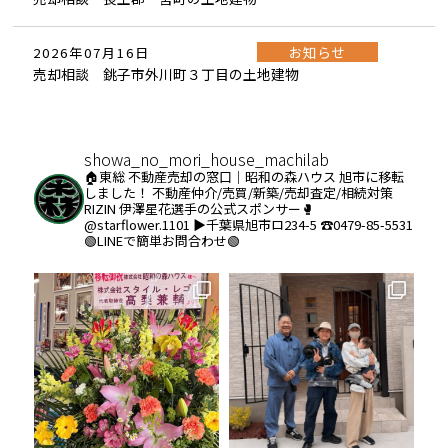
お知らせ
2026年07月16日
売却相談 銚子市外川町３丁目の土地建物
showa_no_mori_house_machilab
🏠東総 不動産売却の窓口｜昭和の森ハウス
旭市に移転
しました！
不動産仲介/売買/新築/売却査定/相続対策
RIZIN 伊澤星花選手の公式スポンサー🥊
@starflower.1101
▶︎千葉県旭市ロ234-5
☎️0479-85-5531
🟢LINEで簡単お問合わせ🟢