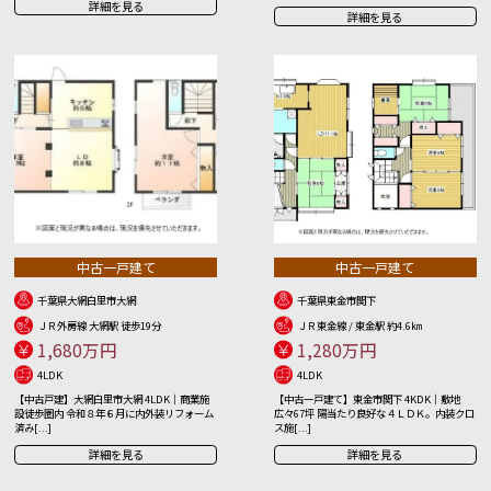
詳細を見る
詳細を見る
中古一戸建て
中古一戸建て
千葉県大網白里市大網
千葉県東金市関下
ＪＲ外房線 大網駅 徒歩19分
ＪＲ東金線 / 東金駅 約4.6㎞
1,680万円
1,280万円
4LDK
4LDK
【中古戸建】大網白里市大網 4LDK｜商業施
【中古一戸建て】東金市関下 4KDK｜敷地
設徒歩圏内 令和８年６月に内外装リフォーム
広々67坪 陽当たり良好な４ＬＤＫ。内装クロ
済み[...]
ス施[...]
詳細を見る
詳細を見る