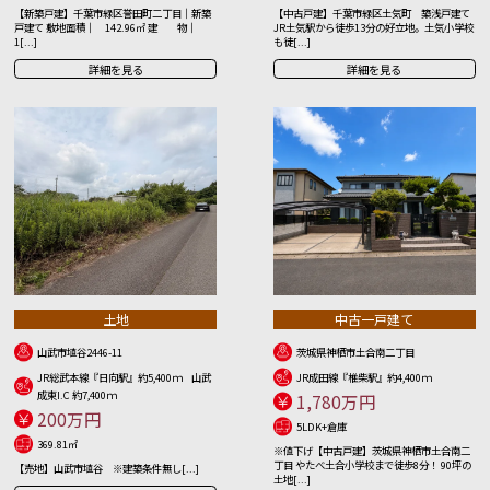
【新築戸建】千葉市緑区誉田町二丁目｜新築
【中古戸建】千葉市緑区土気町 築浅戸建て
戸建て 敷地面積｜ 142.96㎡ 建 物｜
JR土気駅から徒歩13分の好立地。土気小学校
1[...]
も徒[...]
詳細を見る
詳細を見る
土地
中古一戸建て
山武市埴谷2446-11
茨城県神栖市土合南二丁目
JR総武本線『日向駅』約5,400ｍ 山武
JR成田線『椎柴駅』約4,400ｍ
成東I.C 約7,400ｍ
1,780万円
200万円
5LDK+倉庫
369.81㎡
※値下げ【中古戸建】茨城県神栖市土合南二
丁目 やたべ土合小学校まで徒歩8分！ 90坪の
【売地】山武市埴谷 ※建築条件無し[...]
土地[...]