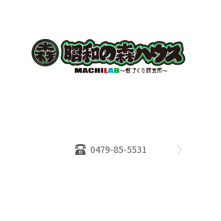
〒289-2516
千葉県旭市ロ234番地５
千葉県知事免許（１）第18335号
営業時間：10：00～18：00
定休日：水曜日
0479-85-5531
物件情報
売却相談
会社概要
スタッフ
店舗案内
SDGs efforts
PrivacyPolicy
© 2026 株式会社昭和の森ハウス