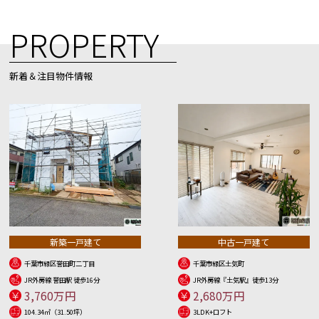
PROPERTY
新着＆注目物件情報
新築一戸建て
中古一戸建て
千葉市緑区誉田町二丁目
千葉市緑区土気町
JR外房線 誉田駅 徒歩16分
JR外房線『土気駅』徒歩13分
3,760万円
2,680万円
104.34㎡（31.50坪）
3LDK+ロフト