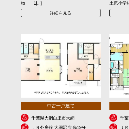
物｜ 1[...]
土気小学校も
詳細を見る
中古一戸建て
千葉県大網白里市大網
千葉
ＪＲ外房線 大網駅 徒歩19分
ＪＲ