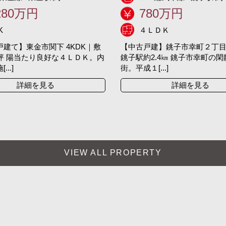
280万円
780万円
K
４ＬＤＫ
建て】東金市関下 4KDK｜敷
【中古戸建】銚子市幸町２丁目 
7坪 陽当たり良好な４ＬＤＫ。内
銚子駅約2.4㎞ 銚子市幸町の
..]
街。平成１[...]
詳細を見る
詳細を見る
VIEW ALL PROPERTY