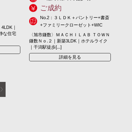
ご成約
No.2：３ＬＤＫ＋パントリー+書斎
+ファミリークローゼット+WIC
4LDK｜
閑静な住宅
〈旭市鎌数〉ＭＡＣＨＩＬＡＢ ＴＯＷＮ
鎌数Ｎｏ.２｜新築3LDK｜ホテルライク
｜干潟駅徒歩[...]
詳細を見る