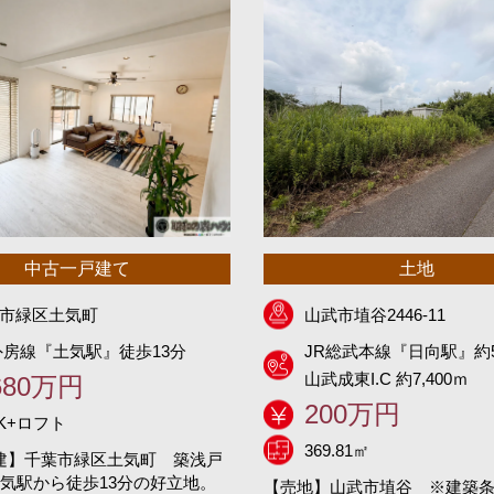
中古一戸建て
土地
市緑区土気町
山武市埴谷2446-11
外房線『土気駅』徒歩13分
JR総武本線『日向駅』約5
山武成東I.C 約7,400ｍ
680万円
200万円
DK+ロフト
369.81㎡
建】千葉市緑区土気町 築浅戸
土気駅から徒歩13分の好立地。
【売地】山武市埴谷 ※建築条件無