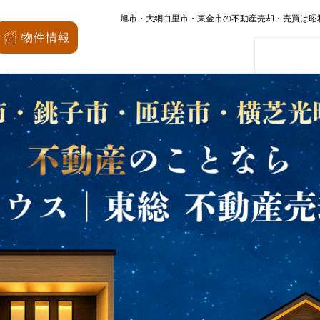
旭市・大網白里市・東金市の不動産売却・売買は昭
昭和の森
物件情報
家
会社概要
店舗案内
モデルハウス
厳