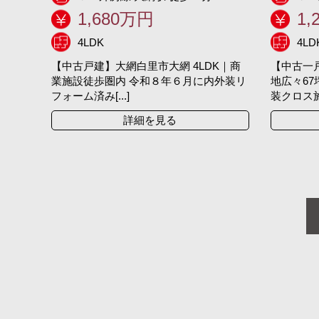
1,680万円
1,
4LDK
4LD
【中古戸建】大網白里市大網 4LDK｜商
【中古一戸
業施設徒歩圏内 令和８年６月に内外装リ
地広々6
フォーム済み[...]
装クロス施[.
詳細を見る