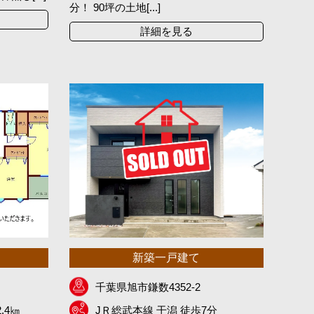
分！ 90坪の土地[...]
詳細を見る
新築一戸建て
千葉県旭市鎌数4352-2
.4㎞
JＲ総武本線 干潟 徒歩7分