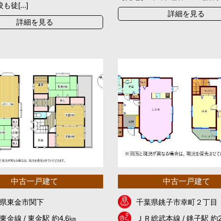
徒[...]
詳細を見る
詳細を見る
中古一戸建て
中古一戸建て
県東金市関下
千葉県銚子市幸町２丁目
東金線 / 東金駅 約4.6㎞
ＪＲ総武本線 / 銚子駅 約2