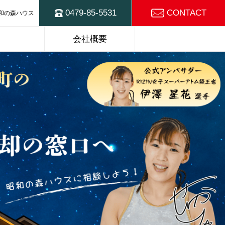
0479-85-5531
CONTACT
和の森ハウス
ハウスの
東総不動産売却の
会社概要
窓口
スタッフ紹介
SDGsの取り組み
選プラン
建物仕様
施工例