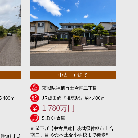
中古一戸建て
茨城県神栖市土合南二丁目
,400ｍ
JR成田線『椎柴駅』約4,400ｍ
1,780万円
5LDK+倉庫
※値下げ【中古戸建】茨城県神栖市土合
南二丁目 やたべ土合小学校まで徒歩8
し[...]