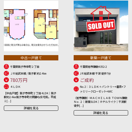
中古一戸建て
新築一戸建て
千葉県銚子市幸町２丁目
千葉県旭市鎌数4352-2
ＪＲ総武本線 / 銚子駅 約2.4㎞
JＲ総武本線 干潟 徒歩7分
780万円
ご成約
４ＬＤＫ
No.2：３ＬＤＫ＋パントリー+書斎+フ
ァミリークローゼット+WIC
【中古戸建】銚子市幸町２丁目 4LDK｜銚子
駅約2.4㎞ 銚子市幸町の閑静な住宅街。平成
〈旭市鎌数〉ＭＡＣＨＩＬＡＢ ＴＯＷＮ鎌数
１[...]
Ｎｏ.２｜新築3LDK｜ホテルライク｜干潟駅
徒歩[...]
詳細を見る
詳細を見る