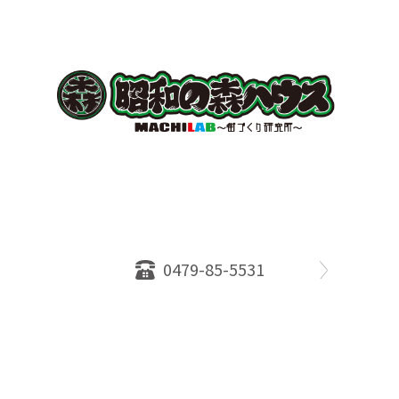
〒289-2516
千葉県旭市ロ234番地５
千葉県知事免許（１）第18335号
営業時間：10：00～18：00
定休日：水曜日
0479-85-5531
物件情報
売却相談
会社概要
スタッフ
店舗案内
SDGs efforts
PrivacyPolicy
© 2026 株式会社昭和の森ハウス