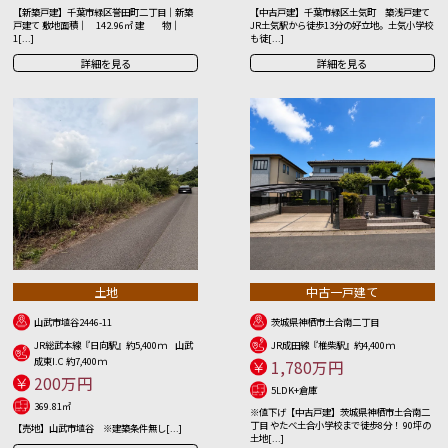
【新築戸建】千葉市緑区誉田町二丁目｜新築
【中古戸建】千葉市緑区土気町 築浅戸建て
戸建て 敷地面積｜ 142.96㎡ 建 物｜
JR土気駅から徒歩13分の好立地。土気小学校
1[...]
も徒[...]
詳細を見る
詳細を見る
土地
中古一戸建て
山武市埴谷2446-11
茨城県神栖市土合南二丁目
JR総武本線『日向駅』約5,400ｍ 山武
JR成田線『椎柴駅』約4,400ｍ
成東I.C 約7,400ｍ
1,780万円
200万円
5LDK+倉庫
369.81㎡
※値下げ【中古戸建】茨城県神栖市土合南二
丁目 やたべ土合小学校まで徒歩8分！ 90坪の
【売地】山武市埴谷 ※建築条件無し[...]
土地[...]