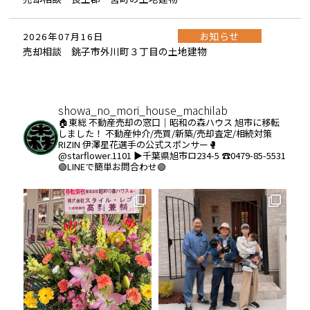
お知らせ
2026年07月16日
売却相談 銚子市外川町３丁目の土地建物
showa_no_mori_house_machilab
🏠東総 不動産売却の窓口｜昭和の森ハウス
旭市に移転
しました！
不動産仲介/売買/新築/売却査定/相続対策
RIZIN 伊澤星花選手の公式スポンサー🥊
@starflower.1101
▶︎千葉県旭市ロ234-5
☎️0479-85-5531
🟢LINEで簡単お問合わせ🟢