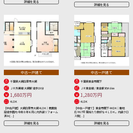
詳細を見る
詳細を見る
中古一戸建て
中古一戸建て
千葉県大網白里市大網
千葉県東金市関下
ＪＲ外房線 大網駅 徒歩19分
ＪＲ東金線 / 東金駅 約4.6㎞
1,680万円
1,280万円
4LDK
4LDK
【中古戸建】大網白里市大網 4LDK｜商業施
【中古一戸建て】東金市関下 4KDK｜敷地
設徒歩圏内 令和８年６月に内外装リフォーム
広々67坪 陽当たり良好な４ＬＤＫ。内装クロ
済み[...]
ス施[...]
詳細を見る
詳細を見る