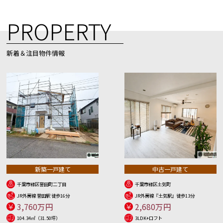
PROPERTY
新着＆注目物件情報
新築一戸建て
中古一戸建て
千葉市緑区誉田町二丁目
千葉市緑区土気町
JR外房線 誉田駅 徒歩16分
JR外房線『土気駅』徒歩13分
3,760万円
2,680万円
104.34㎡（31.50坪）
3LDK+ロフト