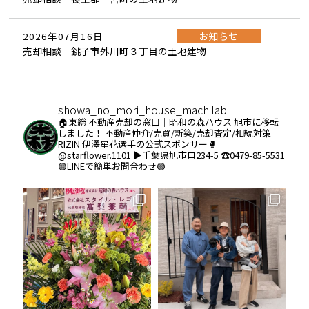
お知らせ
2026年07月16日
売却相談 銚子市外川町３丁目の土地建物
showa_no_mori_house_machilab
🏠東総 不動産売却の窓口｜昭和の森ハウス
旭市に移転
しました！
不動産仲介/売買/新築/売却査定/相続対策
RIZIN 伊澤星花選手の公式スポンサー🥊
@starflower.1101
▶︎千葉県旭市ロ234-5
☎️0479-85-5531
🟢LINEで簡単お問合わせ🟢