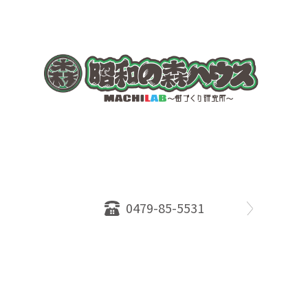
〒289-2516
千葉県旭市ロ234番地５
千葉県知事免許（１）第18335号
営業時間：10：00～18：00
定休日：水曜日
0479-85-5531
物件情報
売却相談
会社概要
スタッフ
店舗案内
SDGs efforts
PrivacyPolicy
© 2026 株式会社昭和の森ハウス