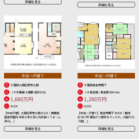
詳細を見る
詳細を見る
中古一戸建て
中古一戸建て
千葉県大網白里市大網
千葉県東金市関下
ＪＲ外房線 大網駅 徒歩19分
ＪＲ東金線 / 東金駅 約4.6㎞
1,680万円
1,280万円
4LDK
4LDK
【中古戸建】大網白里市大網 4LDK｜商業施
【中古一戸建て】東金市関下 4KDK｜敷地
設徒歩圏内 令和８年６月に内外装リフォーム
広々67坪 陽当たり良好な４ＬＤＫ。内装クロ
済み[...]
ス施[...]
詳細を見る
詳細を見る