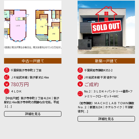
中古一戸建て
新築一戸建て
千葉県銚子市幸町２丁目
千葉県旭市鎌数4352-2
ＪＲ総武本線 / 銚子駅 約2.4㎞
JＲ総武本線 干潟 徒歩7分
780万円
ご成約
４ＬＤＫ
No.2：３ＬＤＫ＋パントリー+書斎+フ
ァミリークローゼット+WIC
【中古戸建】銚子市幸町２丁目 4LDK｜銚子
駅約2.4㎞ 銚子市幸町の閑静な住宅街。平成
〈旭市鎌数〉ＭＡＣＨＩＬＡＢ ＴＯＷＮ鎌数
１[...]
Ｎｏ.２｜新築3LDK｜ホテルライク｜干潟駅
徒歩[...]
詳細を見る
詳細を見る