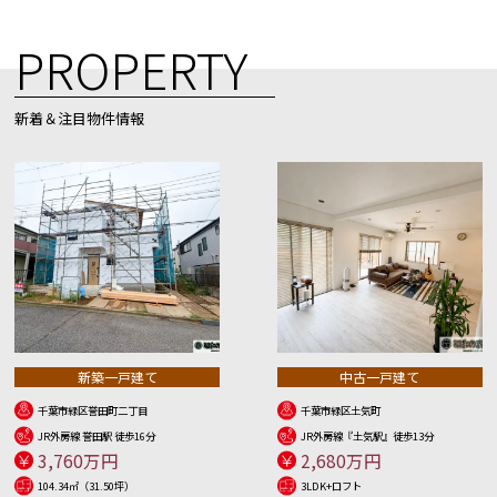
PROPERTY
新着＆注目物件情報
新築一戸建て
中古一戸建て
千葉市緑区誉田町二丁目
千葉市緑区土気町
JR外房線 誉田駅 徒歩16分
JR外房線『土気駅』徒歩13分
3,760万円
2,680万円
104.34㎡（31.50坪）
3LDK+ロフト