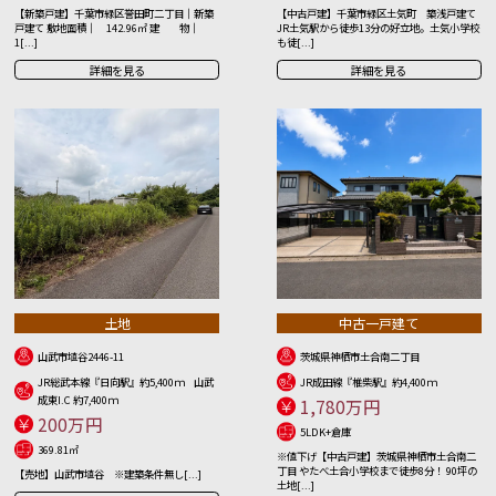
【新築戸建】千葉市緑区誉田町二丁目｜新築
【中古戸建】千葉市緑区土気町 築浅戸建て
戸建て 敷地面積｜ 142.96㎡ 建 物｜
JR土気駅から徒歩13分の好立地。土気小学校
1[...]
も徒[...]
詳細を見る
詳細を見る
土地
中古一戸建て
山武市埴谷2446-11
茨城県神栖市土合南二丁目
JR総武本線『日向駅』約5,400ｍ 山武
JR成田線『椎柴駅』約4,400ｍ
成東I.C 約7,400ｍ
1,780万円
200万円
5LDK+倉庫
369.81㎡
※値下げ【中古戸建】茨城県神栖市土合南二
丁目 やたべ土合小学校まで徒歩8分！ 90坪の
【売地】山武市埴谷 ※建築条件無し[...]
土地[...]