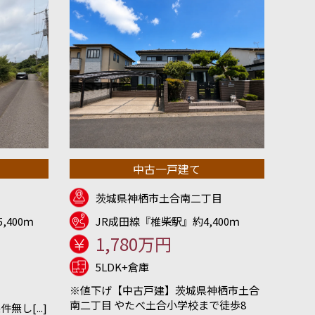
中古一戸建て
茨城県神栖市土合南二丁目
,400ｍ
JR成田線『椎柴駅』約4,400ｍ
1,780万円
5LDK+倉庫
※値下げ【中古戸建】茨城県神栖市土合
南二丁目 やたべ土合小学校まで徒歩8
し[...]