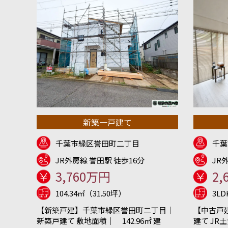
新築一戸建て
千葉市緑区誉田町二丁目
千葉
JR外房線 誉田駅 徒歩16分
JR
3,760万円
2,
104.34㎡（31.50坪）
3L
【新築戸建】千葉市緑区誉田町二丁目｜
【中古戸
新築戸建て 敷地面積｜ 142.96㎡ 建
建て JR