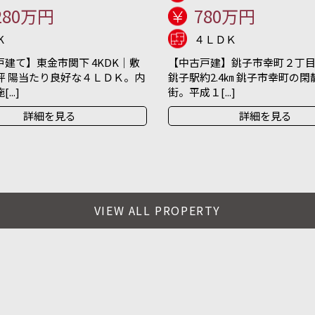
280万円
780万円
K
４ＬＤＫ
建て】東金市関下 4KDK｜敷
【中古戸建】銚子市幸町２丁目 
坪 陽当たり良好な４ＬＤＫ。内
銚子駅約2.4㎞ 銚子市幸町の
..]
街。平成１[...]
詳細を見る
詳細を見る
VIEW ALL PROPERTY