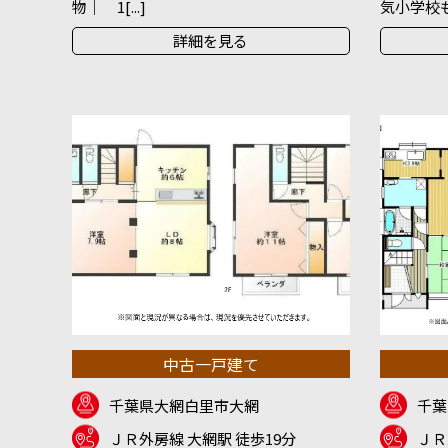
物｜ 1[...]
気小学校も徒
詳細を見る
中古一戸建て
千葉県大網白里市大網
千葉
ＪＲ外房線 大網駅 徒歩19分
ＪＲ