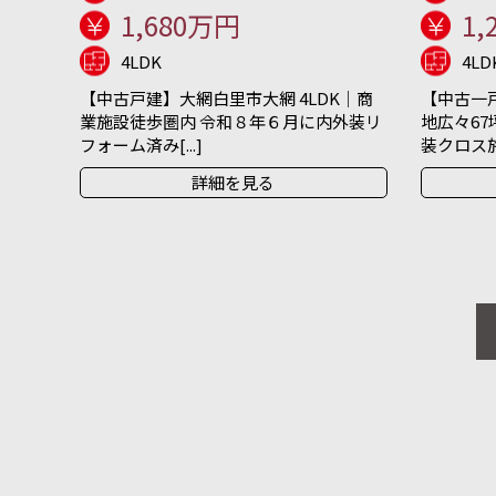
1,680万円
1,
4LDK
4LD
【中古戸建】大網白里市大網 4LDK｜商
【中古一戸
業施設徒歩圏内 令和８年６月に内外装リ
地広々67
フォーム済み[...]
装クロス施[.
詳細を見る