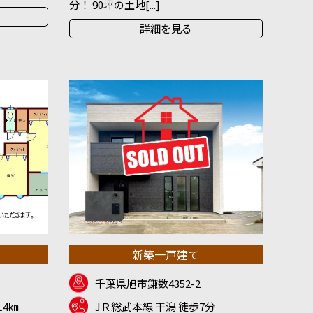
分！ 90坪の土地[...]
詳細を見る
新築一戸建て
千葉県旭市鎌数4352-2
.4㎞
JＲ総武本線 干潟 徒歩7分