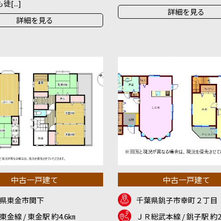
[...]
詳細を見る
詳細を見る
中古一戸建て
中古一戸建て
県東金市関下
千葉県銚子市幸町２丁目
東金線 / 東金駅 約4.6㎞
ＪＲ総武本線 / 銚子駅 約2