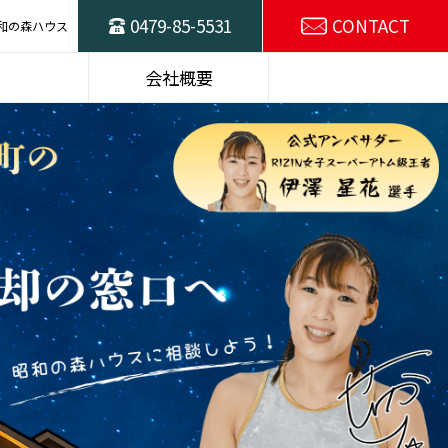
0479-85-5531
CONTACT
和の森ハウス
ハウスの
東総不動産売却の
会社概要
窓口
スタッフ紹介
SDGsの取り組み
選プラン
建物仕様
施工例