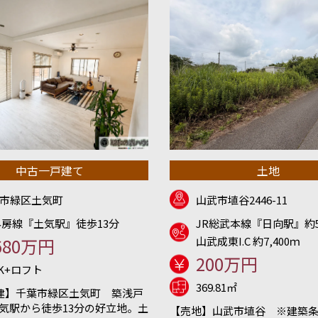
中古一戸建て
土地
市緑区土気町
山武市埴谷2446-11
外房線『土気駅』徒歩13分
JR総武本線『日向駅』約5
680万円
山武成東I.C 約7,400ｍ
200万円
DK+ロフト
369.81㎡
建】千葉市緑区土気町 築浅戸
土気駅から徒歩13分の好立地。土
【売地】山武市埴谷 ※建築条件無