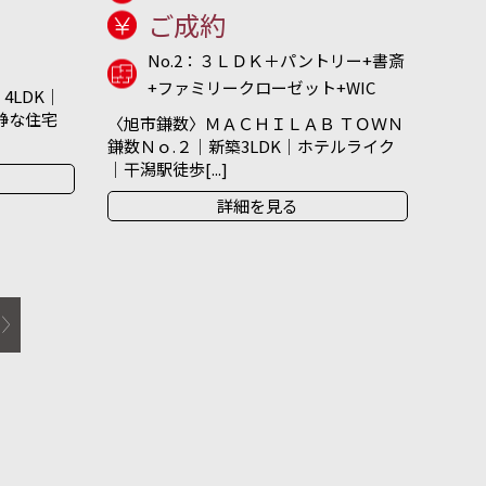
ご成約
No.2：３ＬＤＫ＋パントリー+書斎
+ファミリークローゼット+WIC
4LDK｜
閑静な住宅
〈旭市鎌数〉ＭＡＣＨＩＬＡＢ ＴＯＷＮ
鎌数Ｎｏ.２｜新築3LDK｜ホテルライク
｜干潟駅徒歩[...]
詳細を見る