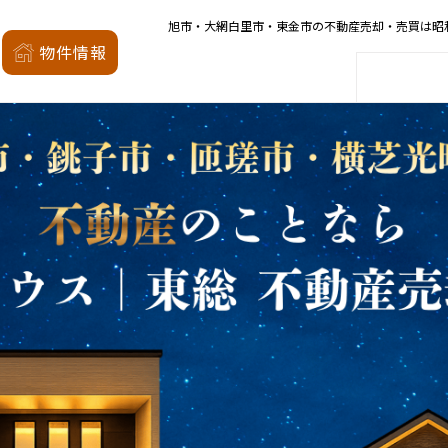
旭市・大網白里市・東金市の不動産売却・売買は昭
昭和の森
物件情報
家
会社概要
店舗案内
モデルハウス
厳