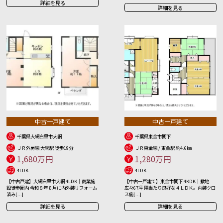
詳細を見る
詳細を見る
中古一戸建て
中古一戸建て
千葉県大網白里市大網
千葉県東金市関下
ＪＲ外房線 大網駅 徒歩19分
ＪＲ東金線 / 東金駅 約4.6㎞
1,680万円
1,280万円
4LDK
4LDK
【中古戸建】大網白里市大網 4LDK｜商業施
【中古一戸建て】東金市関下 4KDK｜敷地
設徒歩圏内 令和８年６月に内外装リフォーム
広々67坪 陽当たり良好な４ＬＤＫ。内装クロ
済み[...]
ス施[...]
詳細を見る
詳細を見る