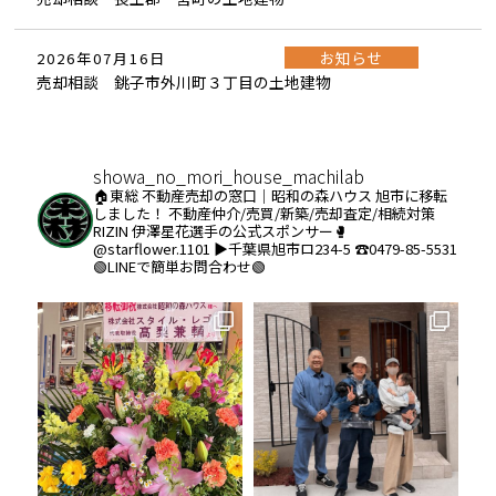
お知らせ
2026年07月16日
売却相談 銚子市外川町３丁目の土地建物
showa_no_mori_house_machilab
🏠東総 不動産売却の窓口｜昭和の森ハウス
旭市に移転
しました！
不動産仲介/売買/新築/売却査定/相続対策
RIZIN 伊澤星花選手の公式スポンサー🥊
@starflower.1101
▶︎千葉県旭市ロ234-5
☎️0479-85-5531
🟢LINEで簡単お問合わせ🟢