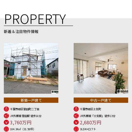
PROPERTY
新着＆注目物件情報
新築一戸建て
中古一戸建て
千葉市緑区誉田町二丁目
千葉市緑区土気町
JR外房線 誉田駅 徒歩16分
JR外房線『土気駅』徒歩13分
3,760万円
2,680万円
104.34㎡（31.50坪）
3LDK+ロフト