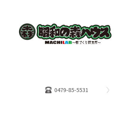
〒289-2516
千葉県旭市ロ234番地５
千葉県知事免許（１）第18335号
営業時間：10：00～18：00
定休日：水曜日
0479-85-5531
物件情報
売却相談
会社概要
スタッフ
店舗案内
SDGs efforts
PrivacyPolicy
© 2026 株式会社昭和の森ハウス