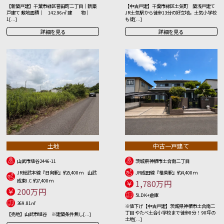
【新築戸建】千葉市緑区誉田町二丁目｜新築
【中古戸建】千葉市緑区土気町 築浅戸建て
戸建て 敷地面積｜ 142.96㎡ 建 物｜
JR土気駅から徒歩13分の好立地。土気小学校
1[...]
も徒[...]
詳細を見る
詳細を見る
土地
中古一戸建て
山武市埴谷2446-11
茨城県神栖市土合南二丁目
JR総武本線『日向駅』約5,400ｍ 山武
JR成田線『椎柴駅』約4,400ｍ
成東I.C 約7,400ｍ
1,780万円
200万円
5LDK+倉庫
369.81㎡
※値下げ【中古戸建】茨城県神栖市土合南二
丁目 やたべ土合小学校まで徒歩8分！ 90坪の
【売地】山武市埴谷 ※建築条件無し[...]
土地[...]