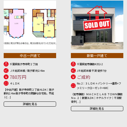
中古一戸建て
新築一戸建て
千葉県銚子市幸町２丁目
千葉県旭市鎌数4352-2
ＪＲ総武本線 / 銚子駅 約2.4㎞
JＲ総武本線 干潟 徒歩7分
780万円
ご成約
４ＬＤＫ
No.2：３ＬＤＫ＋パントリー+書斎+フ
ァミリークローゼット+WIC
【中古戸建】銚子市幸町２丁目 4LDK｜銚子
駅約2.4㎞ 銚子市幸町の閑静な住宅街。平成
〈旭市鎌数〉ＭＡＣＨＩＬＡＢ ＴＯＷＮ鎌数
１[...]
Ｎｏ.２｜新築3LDK｜ホテルライク｜干潟駅
徒歩[...]
詳細を見る
詳細を見る