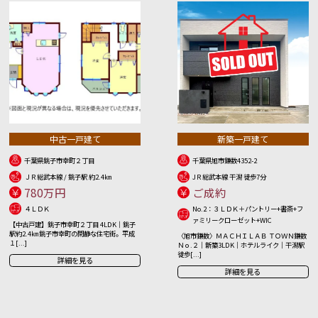
中古一戸建て
新築一戸建て
千葉県銚子市幸町２丁目
千葉県旭市鎌数4352-2
ＪＲ総武本線 / 銚子駅 約2.4㎞
JＲ総武本線 干潟 徒歩7分
780万円
ご成約
４ＬＤＫ
No.2：３ＬＤＫ＋パントリー+書斎+フ
ァミリークローゼット+WIC
【中古戸建】銚子市幸町２丁目 4LDK｜銚子
駅約2.4㎞ 銚子市幸町の閑静な住宅街。平成
〈旭市鎌数〉ＭＡＣＨＩＬＡＢ ＴＯＷＮ鎌数
１[...]
Ｎｏ.２｜新築3LDK｜ホテルライク｜干潟駅
徒歩[...]
詳細を見る
詳細を見る