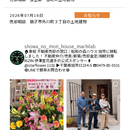
お知らせ
2026年07月16日
売却相談 銚子市外川町３丁目の土地建物
showa_no_mori_house_machilab
🏠東総 不動産売却の窓口｜昭和の森ハウス
旭市に移転
しました！
不動産仲介/売買/新築/売却査定/相続対策
RIZIN 伊澤星花選手の公式スポンサー🥊
@starflower.1101
▶︎千葉県旭市ロ234-5
☎️0479-85-5531
🟢LINEで簡単お問合わせ🟢