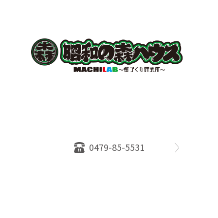
〒289-2516
千葉県旭市ロ234番地５
千葉県知事免許（１）第18335号
営業時間：10：00～18：00
定休日：水曜日
0479-85-5531
物件情報
売却相談
会社概要
スタッフ
店舗案内
SDGs efforts
PrivacyPolicy
© 2026 株式会社昭和の森ハウス