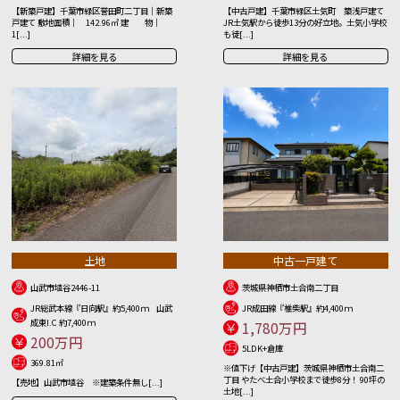
【新築戸建】千葉市緑区誉田町二丁目｜新築
【中古戸建】千葉市緑区土気町 築浅戸建て
戸建て 敷地面積｜ 142.96㎡ 建 物｜
JR土気駅から徒歩13分の好立地。土気小学校
1[...]
も徒[...]
詳細を見る
詳細を見る
土地
中古一戸建て
山武市埴谷2446-11
茨城県神栖市土合南二丁目
JR総武本線『日向駅』約5,400ｍ 山武
JR成田線『椎柴駅』約4,400ｍ
成東I.C 約7,400ｍ
1,780万円
200万円
5LDK+倉庫
369.81㎡
※値下げ【中古戸建】茨城県神栖市土合南二
丁目 やたべ土合小学校まで徒歩8分！ 90坪の
【売地】山武市埴谷 ※建築条件無し[...]
土地[...]