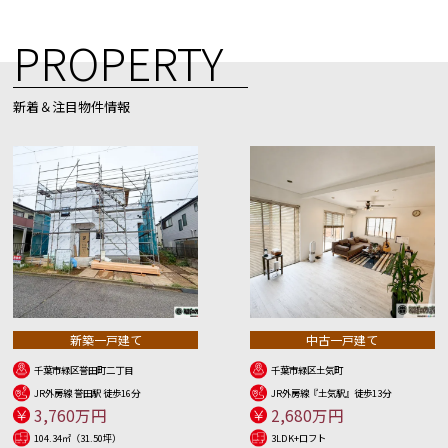
PROPERTY
新着＆注目物件情報
新築一戸建て
中古一戸建て
千葉市緑区誉田町二丁目
千葉市緑区土気町
JR外房線 誉田駅 徒歩16分
JR外房線『土気駅』徒歩13分
3,760万円
2,680万円
104.34㎡（31.50坪）
3LDK+ロフト