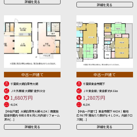
詳細を見る
詳細を見る
中古一戸建て
中古一戸建て
千葉県大網白里市大網
千葉県東金市関下
ＪＲ外房線 大網駅 徒歩19分
ＪＲ東金線 / 東金駅 約4.6㎞
1,680万円
1,280万円
4LDK
4LDK
【中古戸建】大網白里市大網 4LDK｜商業施
【中古一戸建て】東金市関下 4KDK｜敷地
設徒歩圏内 令和８年６月に内外装リフォーム
広々67坪 陽当たり良好な４ＬＤＫ。内装クロ
済み[...]
ス施[...]
詳細を見る
詳細を見る