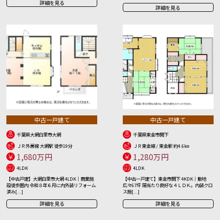
詳細を見る
詳細を見る
中古一戸建て
中古一戸建て
千葉県大網白里市大網
千葉県東金市関下
ＪＲ外房線 大網駅 徒歩19分
ＪＲ東金線 / 東金駅 約4.6㎞
1,680万円
1,280万円
4LDK
4LDK
【中古戸建】大網白里市大網 4LDK｜商業施
【中古一戸建て】東金市関下 4KDK｜敷地
設徒歩圏内 令和８年６月に内外装リフォーム
広々67坪 陽当たり良好な４ＬＤＫ。内装クロ
済み[...]
ス施[...]
詳細を見る
詳細を見る