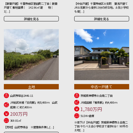
【新築戸建】千葉市緑区誉田町二丁目｜新築
【中古戸建】千葉市緑区土気町 築浅戸建て
戸建て 敷地面積｜ 142.96㎡ 建 物｜
JR土気駅から徒歩13分の好立地。土気小学校
1[...]
も徒[...]
詳細を見る
詳細を見る
土地
中古一戸建て
山武市埴谷2446-11
茨城県神栖市土合南二丁目
JR総武本線『日向駅』約5,400ｍ 山武
JR成田線『椎柴駅』約4,400ｍ
成東I.C 約7,400ｍ
1,780万円
200万円
5LDK+倉庫
369.81㎡
※値下げ【中古戸建】茨城県神栖市土合南二
丁目 やたべ土合小学校まで徒歩8分！ 90坪の
【売地】山武市埴谷 ※建築条件無し[...]
土地[...]