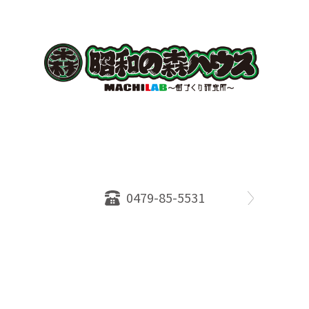
〒289-2516
千葉県旭市ロ234番地５
千葉県知事免許（１）第18335号
営業時間：10：00～18：00
定休日：水曜日
0479-85-5531
物件情報
売却相談
会社概要
スタッフ
店舗案内
SDGs efforts
PrivacyPolicy
© 2026 株式会社昭和の森ハウス