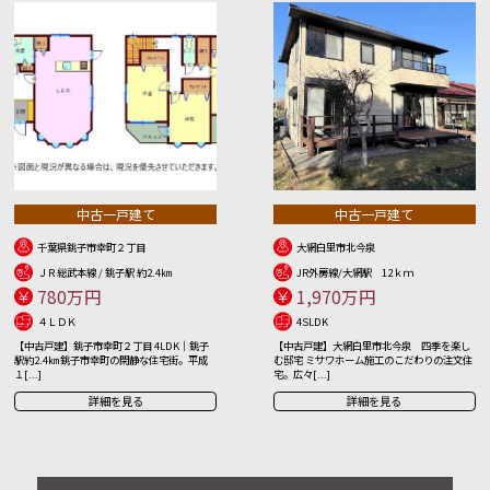
中古一戸建て
中古一戸建て
千葉県銚子市幸町２丁目
大網白里市北今泉
ＪＲ総武本線 / 銚子駅 約2.4㎞
JR外房線/大網駅 12ｋｍ
780万円
1,970万円
４ＬＤＫ
4SLDK
【中古戸建】銚子市幸町２丁目 4LDK｜銚子
【中古戸建】大網白里市北今泉 四季を楽し
駅約2.4㎞ 銚子市幸町の閑静な住宅街。平成
む邸宅 ミサワホーム施工のこだわりの注文住
１[...]
宅。広々[...]
詳細を見る
詳細を見る