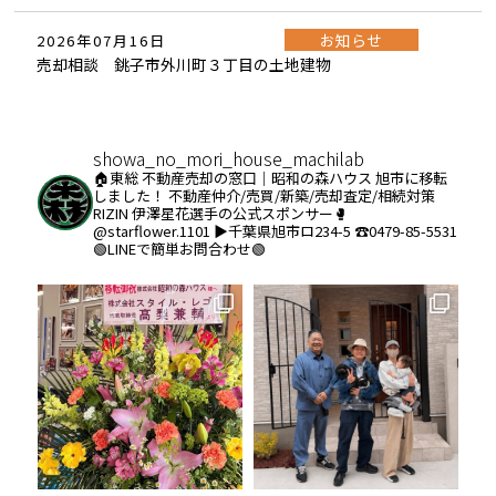
お知らせ
2026年07月16日
売却相談 銚子市外川町３丁目の土地建物
showa_no_mori_house_machilab
🏠東総 不動産売却の窓口｜昭和の森ハウス
旭市に移転
しました！
不動産仲介/売買/新築/売却査定/相続対策
RIZIN 伊澤星花選手の公式スポンサー🥊
@starflower.1101
▶︎千葉県旭市ロ234-5
☎️0479-85-5531
🟢LINEで簡単お問合わせ🟢