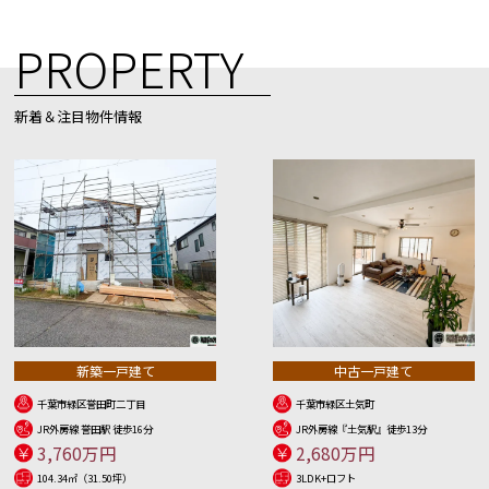
PROPERTY
新着＆注目物件情報
新築一戸建て
中古一戸建て
千葉市緑区誉田町二丁目
千葉市緑区土気町
JR外房線 誉田駅 徒歩16分
JR外房線『土気駅』徒歩13分
3,760万円
2,680万円
104.34㎡（31.50坪）
3LDK+ロフト