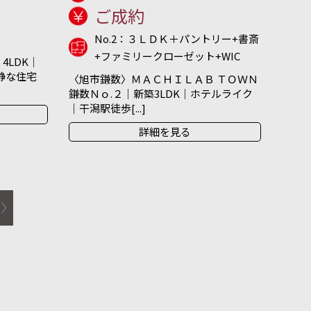
ご成約
No.2：３ＬＤＫ＋パントリー+書斎
+ファミリークローゼット+WIC
4LDK｜
閑静な住宅
〈旭市鎌数〉ＭＡＣＨＩＬＡＢ ＴＯＷＮ
鎌数Ｎｏ.２｜新築3LDK｜ホテルライク
｜干潟駅徒歩[...]
詳細を見る