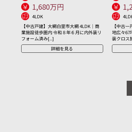
1,680万円
1,
4LDK
4LD
【中古戸建】大網白里市大網 4LDK｜商
【中古一戸
業施設徒歩圏内 令和８年６月に内外装リ
地広々67
フォーム済み[...]
装クロス施[.
詳細を見る