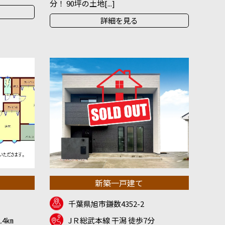
分！ 90坪の土地[...]
詳細を見る
新築一戸建て
千葉県旭市鎌数4352-2
.4㎞
JＲ総武本線 干潟 徒歩7分