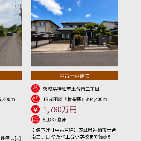
中古一戸建て
茨城県神栖市土合南二丁目
,400ｍ
JR成田線『椎柴駅』約4,400ｍ
1,780万円
5LDK+倉庫
※値下げ【中古戸建】茨城県神栖市土合
南二丁目 やたべ土合小学校まで徒歩8
し[...]