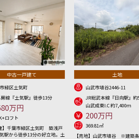
中古一戸建て
土地
市緑区土気町
山武市埴谷2446-11
外房線『土気駅』徒歩13分
JR総武本線『日向駅』約5
680万円
山武成東I.C 約7,400ｍ
200万円
DK+ロフト
369.81㎡
建】千葉市緑区土気町 築浅戸
土気駅から徒歩13分の好立地。土
【売地】山武市埴谷 ※建築条件無