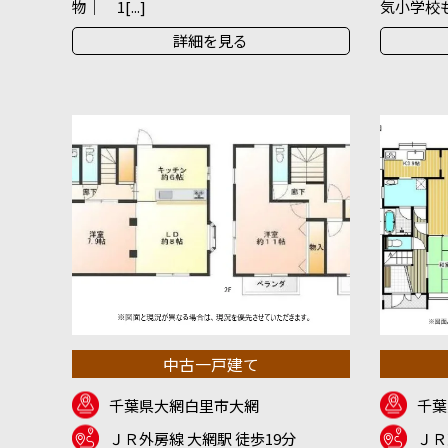
物｜ 1[...]
気小学校も徒
詳細を見る
中古一戸建て
千葉県大網白里市大網
千葉
ＪＲ外房線 大網駅 徒歩19分
ＪＲ