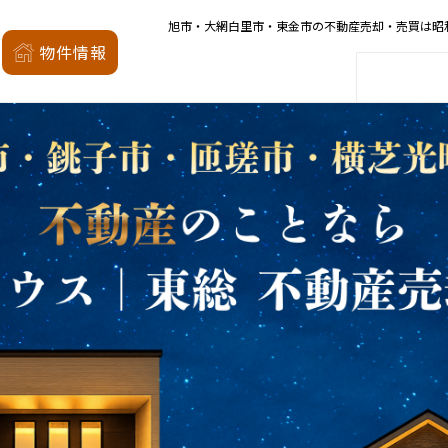
旭市・大網白里市・東金市の不動産売却・売買は昭
昭和の森
物件情報
家
会社概要
店舗案内
モデルハウス
厳