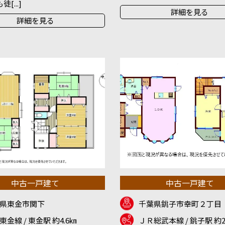
[...]
詳細を見る
詳細を見る
中古一戸建て
中古一戸建て
県東金市関下
千葉県銚子市幸町２丁目
東金線 / 東金駅 約4.6㎞
ＪＲ総武本線 / 銚子駅 約2