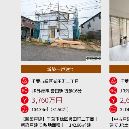
新築一戸建て
千葉市緑区誉田町二丁目
千葉
JR外房線 誉田駅 徒歩16分
JR
3,760万円
2,
104.34㎡（31.50坪）
3L
【新築戸建】千葉市緑区誉田町二丁目｜
【中古戸
新築戸建て 敷地面積｜ 142.96㎡ 建
建て JR