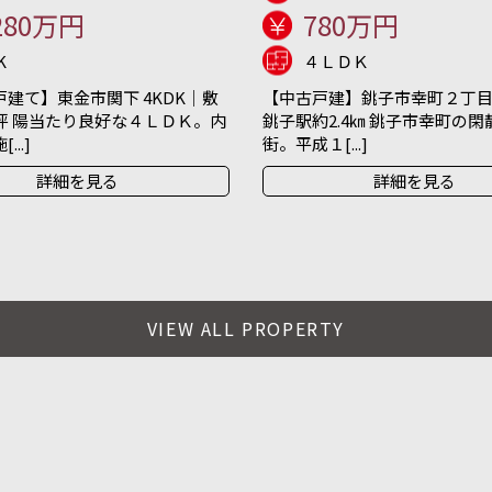
280万円
780万円
K
４ＬＤＫ
建て】東金市関下 4KDK｜敷
【中古戸建】銚子市幸町２丁目 
坪 陽当たり良好な４ＬＤＫ。内
銚子駅約2.4㎞ 銚子市幸町の
..]
街。平成１[...]
詳細を見る
詳細を見る
VIEW ALL PROPERTY