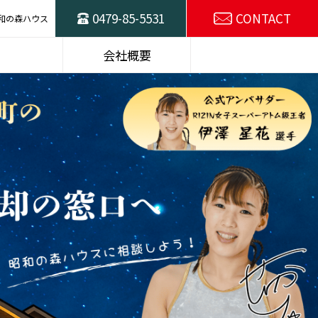
0479-85-5531
CONTACT
和の森ハウス
ハウスの
東総不動産売却の
会社概要
窓口
スタッフ紹介
SDGsの取り組み
選プラン
建物仕様
施工例