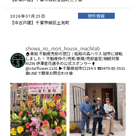
物件情報
2026年07月25日
【中古戸建】千葉市緑区土気町
showa_no_mori_house_machilab
🏠東総 不動産売却の窓口｜昭和の森ハウス
旭市に移転
しました！
不動産仲介/売買/新築/売却査定/相続対策
RIZIN 伊澤星花選手の公式スポンサー🥊
@starflower.1101
▶︎千葉県旭市ロ234-5
☎️0479-85-5531
🟢LINEで簡単お問合わせ🟢