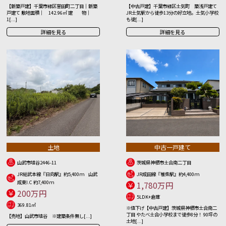
【新築戸建】千葉市緑区誉田町二丁目｜新築
【中古戸建】千葉市緑区土気町 築浅戸建て
戸建て 敷地面積｜ 142.96㎡ 建 物｜
JR土気駅から徒歩13分の好立地。土気小学校
1[...]
も徒[...]
詳細を見る
詳細を見る
土地
中古一戸建て
山武市埴谷2446-11
茨城県神栖市土合南二丁目
JR総武本線『日向駅』約5,400ｍ 山武
JR成田線『椎柴駅』約4,400ｍ
成東I.C 約7,400ｍ
1,780万円
200万円
5LDK+倉庫
369.81㎡
※値下げ【中古戸建】茨城県神栖市土合南二
丁目 やたべ土合小学校まで徒歩8分！ 90坪の
【売地】山武市埴谷 ※建築条件無し[...]
土地[...]