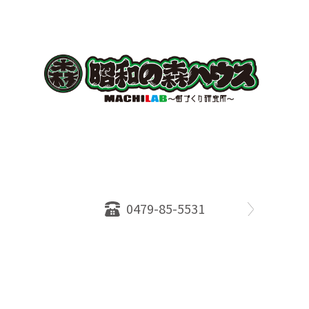
〒289-2516
千葉県旭市ロ234番地５
千葉県知事免許（１）第18335号
営業時間：10：00～18：00
定休日：水曜日
0479-85-5531
物件情報
売却相談
会社概要
スタッフ
店舗案内
SDGs efforts
PrivacyPolicy
© 2026 株式会社昭和の森ハウス