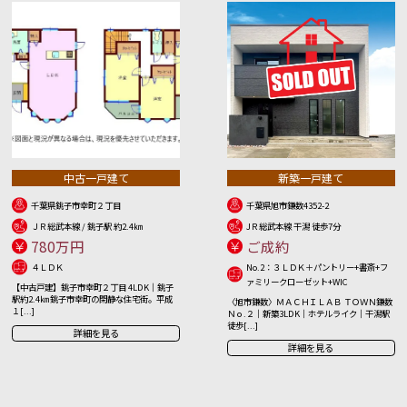
中古一戸建て
新築一戸建て
千葉県銚子市幸町２丁目
千葉県旭市鎌数4352-2
ＪＲ総武本線 / 銚子駅 約2.4㎞
JＲ総武本線 干潟 徒歩7分
780万円
ご成約
４ＬＤＫ
No.2：３ＬＤＫ＋パントリー+書斎+フ
ァミリークローゼット+WIC
【中古戸建】銚子市幸町２丁目 4LDK｜銚子
駅約2.4㎞ 銚子市幸町の閑静な住宅街。平成
〈旭市鎌数〉ＭＡＣＨＩＬＡＢ ＴＯＷＮ鎌数
１[...]
Ｎｏ.２｜新築3LDK｜ホテルライク｜干潟駅
徒歩[...]
詳細を見る
詳細を見る