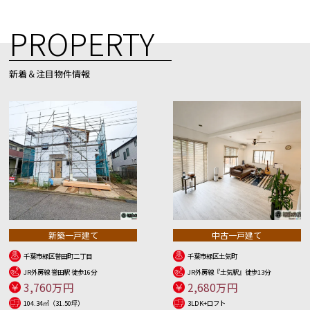
PROPERTY
新着＆注目物件情報
新築一戸建て
中古一戸建て
千葉市緑区誉田町二丁目
千葉市緑区土気町
JR外房線 誉田駅 徒歩16分
JR外房線『土気駅』徒歩13分
3,760万円
2,680万円
104.34㎡（31.50坪）
3LDK+ロフト