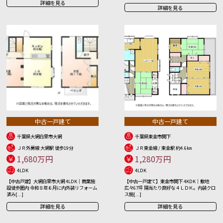
詳細を見る
詳細を見る
中古一戸建て
中古一戸建て
千葉県大網白里市大網
千葉県東金市関下
ＪＲ外房線 大網駅 徒歩19分
ＪＲ東金線 / 東金駅 約4.6㎞
1,680万円
1,280万円
4LDK
4LDK
【中古戸建】大網白里市大網 4LDK｜商業施
【中古一戸建て】東金市関下 4KDK｜敷地
設徒歩圏内 令和８年６月に内外装リフォーム
広々67坪 陽当たり良好な４ＬＤＫ。内装クロ
済み[...]
ス施[...]
詳細を見る
詳細を見る